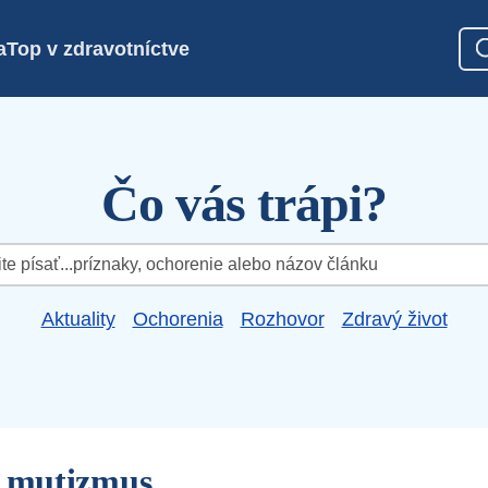
a
Top v zdravotníctve
Čo vás trápi?
Aktuality
Ochorenia
Rozhovor
Zdravý život
y mutizmus