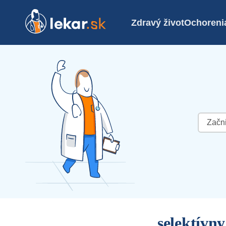
Zdravý život
Ochoreni
Hľadať:
selektívn