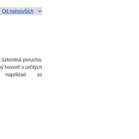
á úzkostná porucha,
ný hovoriť v určitých
, napríklad so