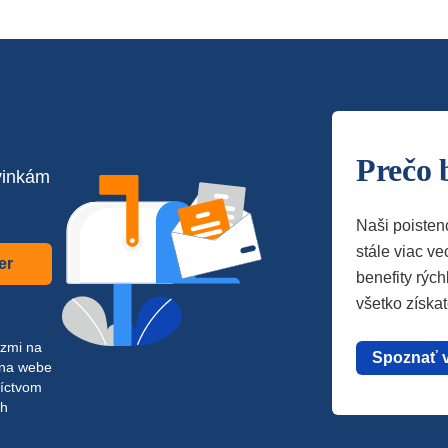
Prečo 
vinkám
Naši poisten
stále viac vec
er
benefity rých
všetko získa
azmi na
Spoznať 
 na webe
níctvom
ch