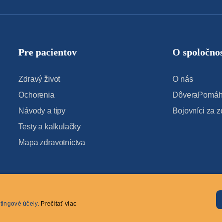
Pre pacientov
O spoločnos
Zdravý život
O nás
Ochorenia
DôveraPomáha
Návody a tipy
Bojovníci za z
Testy a kalkulačky
Mapa zdravotníctva
tingové účely.
Prečítať viac