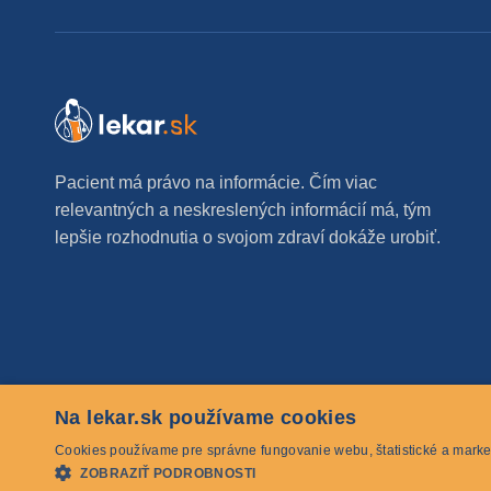
Pacient má právo na informácie. Čím viac
relevantných a neskreslených informácií má, tým
lepšie rozhodnutia o svojom zdraví dokáže urobiť.
Na lekar.sk používame cookies
© 2026 lekar.sk Všetky práva vyhradené
Cookies používame pre správne fungovanie webu, štatistické a marke
ZOBRAZIŤ PODROBNOSTI