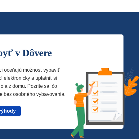
byť v Dôvere
ci oceňujú možnosť vybaviť
í elektronicky a uplatniť si
lo a z domu. Pozrite sa, čo
te bez osobného vybavovania.
výhody