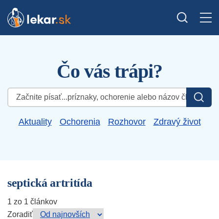
Čo vás trápi?
Hľadať:
Aktuality
Ochorenia
Rozhovor
Zdravý život
septická artritída
1 zo 1 článkov
Zoradiť