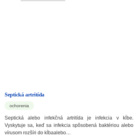
Septická artritída
ochorenia
Septická alebo infekčná artritída je infekcia v kĺbe.
Vyskytuje sa, keď sa infekcia spôsobená baktériou alebo
vírusom rozšíri do kĺbaalebo…