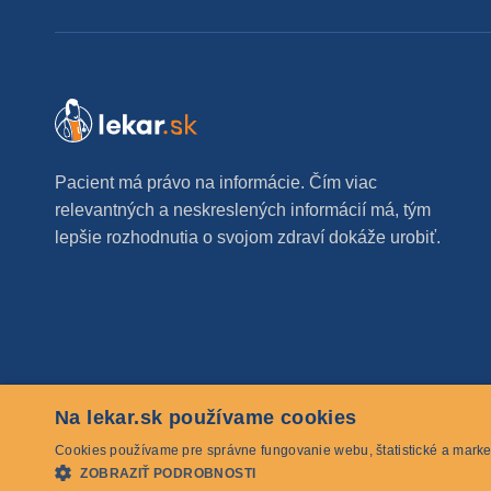
Pacient má právo na informácie. Čím viac
relevantných a neskreslených informácií má, tým
lepšie rozhodnutia o svojom zdraví dokáže urobiť.
Na lekar.sk používame cookies
© 2026 lekar.sk Všetky práva vyhradené
Cookies používame pre správne fungovanie webu, štatistické a marke
ZOBRAZIŤ PODROBNOSTI