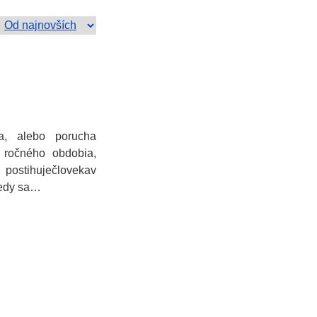
a, alebo porucha
ročného obdobia,
 postihuječlovekav
kedy sa…