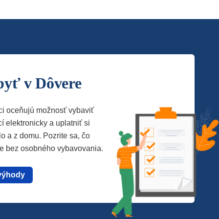
byť v Dôvere
ci oceňujú možnosť vybaviť
í elektronicky a uplatniť si
lo a z domu. Pozrite sa, čo
te bez osobného vybavovania.
výhody