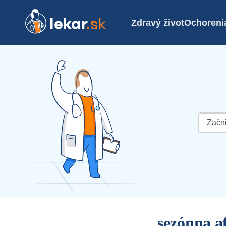
Zdravý život
Ochoreni
Hľadať:
sezónna a