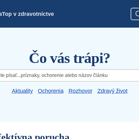
a
Top v zdravotníctve
Čo vás trápi?
Aktuality
Ochorenia
Rozhovor
Zdravý život
fektívna porucha