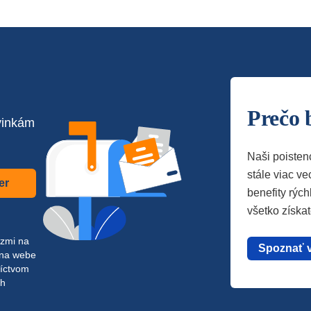
Prečo 
vinkám
Naši poisten
stále viac vec
er
benefity rých
všetko získa
azmi na
Spoznať 
 na webe
níctvom
ch