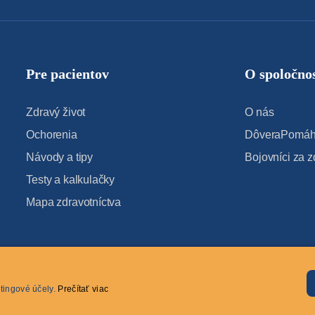
Pre pacientov
O spoločnos
Zdravý život
O nás
Ochorenia
DôveraPomáha
Návody a tipy
Bojovníci za z
Testy a kalkulačky
Mapa zdravotníctva
tingové účely.
Prečítať viac