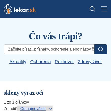
Čo vás trápi?
Hľadať:
Aktuality
Ochorenia
Rozhovor
Zdravý život
sklený výraz očí
1 zo 1 článkov
Zoradiť