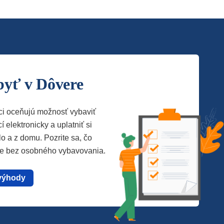
byť v Dôvere
ci oceňujú možnosť vybaviť
í elektronicky a uplatniť si
lo a z domu. Pozrite sa, čo
te bez osobného vybavovania.
výhody