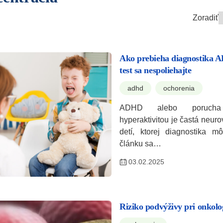
Zoradiť
Ako prebieha diagnostika 
test sa nespoliehajte
adhd
ochorenia
ADHD alebo porucha
hyperaktivitou je častá neur
detí, ktorej diagnostika m
článku sa…
03.02.2025
Riziko podvýživy pri onkol