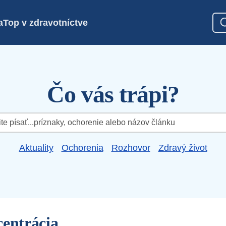
a
Top v zdravotníctve
Čo vás trápi?
Aktuality
Ochorenia
Rozhovor
Zdravý život
centrácia