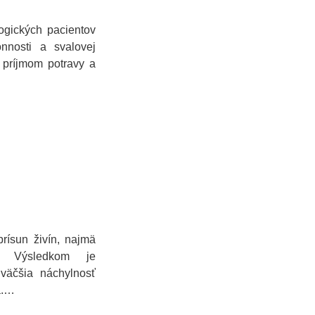
ogických pacientov
onnosti a svalovej
príjmom potravy a
rísun živín, najmä
v. Výsledkom je
väčšia náchylnosť
a.…