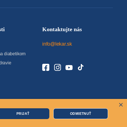
ti
Kontaktujte nás
info@lekar.sk
 diabetikom
dravie
×
Cookies
PRIJAŤ
ODMIETNUŤ