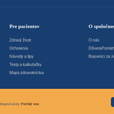
Pre pacientov
O spoločnos
Zdravý život
O nás
Ochorenia
DôveraPomáha
Návody a tipy
Bojovníci za z
Testy a kalkulačky
Mapa zdravotníctva
tingové účely.
Prečítať viac