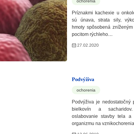
ochorenia
Príznakmi kachexie u onkol
sú únava, strata sily, výk
hmoty spôsobená zníženým 
pocitom rýchleho…
27.02.2020
Podvýživa
ochorenia
Podvýživa je nedostatočný p
bielkovín a sacharido
oslabovanie stavby tela a 
organizmu na vznikochoreni