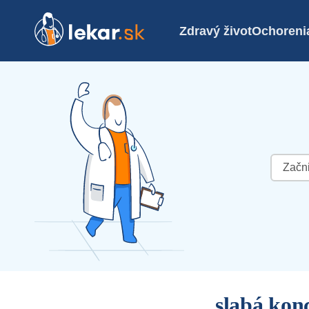
Zdravý život
Ochoreni
Hľadať:
slabá kon