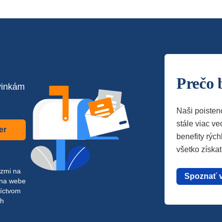
Prečo 
vinkám
Naši poisten
stále viac vec
er
benefity rých
všetko získa
azmi na
Spoznať 
 na webe
níctvom
ch