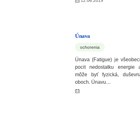
12.06.2019
Únava
ochorenia
Únava (Fatigue) je všeobec
pocit nedostatku energie a
môže byť fyzická, duševn
oboch. Únavu…