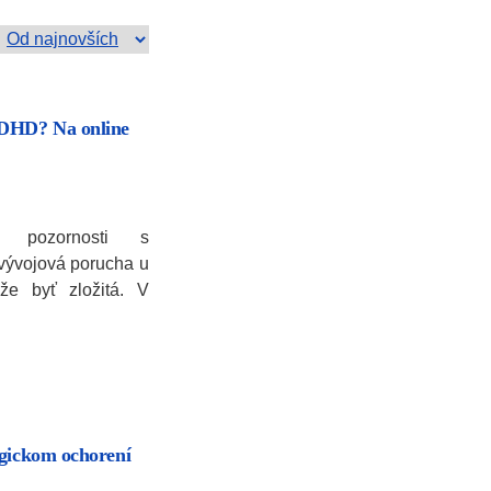
ADHD? Na online
 pozornosti s
ovývojová porucha u
ôže byť zložitá. V
ogickom ochorení