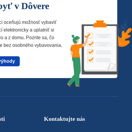
byť v Dôvere
ci oceňujú možnosť vybaviť
í elektronicky a uplatniť si
lo a z domu. Pozrite sa, čo
te bez osobného vybavovania.
výhody
ti
Kontaktujte nás