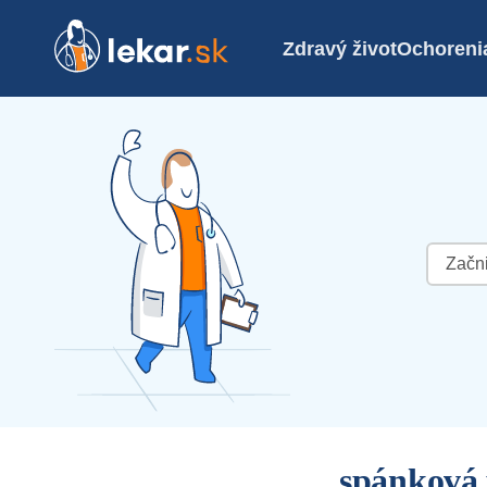
Zdravý život
Ochoreni
Hľadať:
spánková 