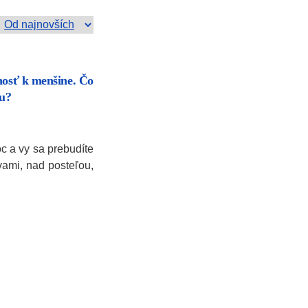
nosť k menšine. Čo
zu?
oc a vy sa prebudíte
 vami, nad posteľou,