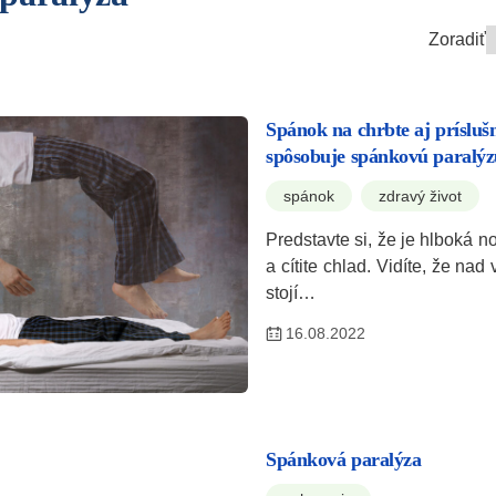
Zoradiť
Spánok na chrbte aj prísluš
spôsobuje spánkovú paralý
spánok
zdravý život
Predstavte si, že je hlboká n
a cítite chlad. Vidíte, že nad
stojí…
16.08.2022
Spánková paralýza