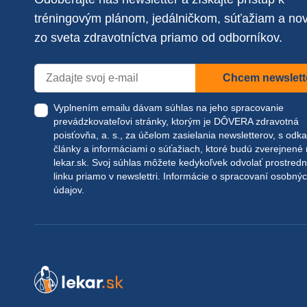
tréningovým plánom, jedálničkom, súťažiam a no
zo sveta zdravotníctva priamo od odborníkov.
Chcem newslett
Vyplnením emailu dávam súhlas na jeho spracovanie
prevádzkovateľovi stránky, ktorým je DÔVERA zdravotná
poisťovňa, a. s., za účelom zasielania newsletterov, s odk
články a informáciami o súťažiach, ktoré budú zverejnené
lekar.sk
. Svoj súhlas môžete kedykoľvek odvolať prostred
linku priamo v newslettri.
Informácie o spracovaní osobný
údajov.