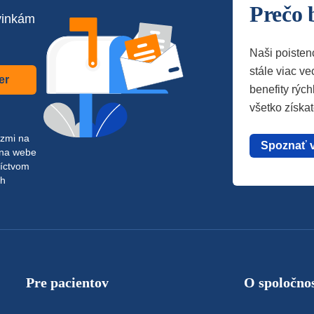
Prečo 
vinkám
Naši poisten
stále viac vec
er
benefity rých
všetko získa
azmi na
Spoznať 
 na webe
níctvom
ch
Pre pacientov
O spoločnos