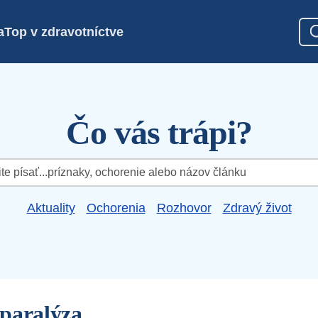
a
Top v zdravotníctve
Čo vás trápi?
Aktuality
Ochorenia
Rozhovor
Zdravý život
paralýza