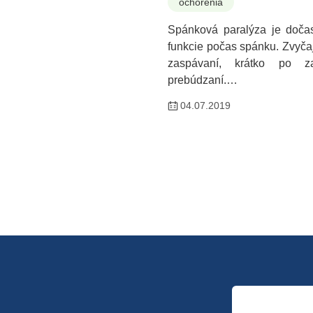
ochorenia
Spánková paralýza je dočas
funkcie počas spánku. Zvyčaj
zaspávaní, krátko po z
prebúdzaní.…
04.07.2019