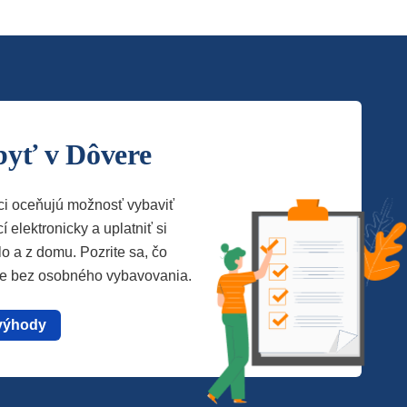
byť v Dôvere
ci oceňujú možnosť vybaviť
í elektronicky a uplatniť si
lo a z domu. Pozrite sa, čo
te bez osobného vybavovania.
výhody