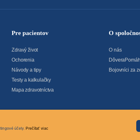
Pre pacientov
O spoločnos
Zdravý život
O nás
Ochorenia
DôveraPomáha
Návody a tipy
Bojovníci za z
Testy a kalkulačky
Mapa zdravotníctva
tingové účely.
Prečítať viac