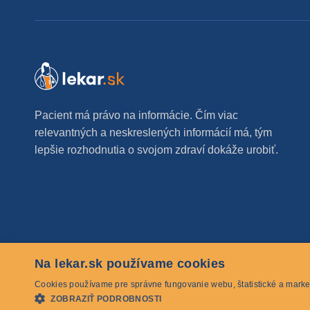
Pacient má právo na informácie. Čím viac
relevantných a neskreslených informácií má, tým
lepšie rozhodnutia o svojom zdraví dokáže urobiť.
Na lekar.sk používame cookies
© 2026 lekar.sk Všetky práva vyhradené
Cookies používame pre správne fungovanie webu, štatistické a marke
ZOBRAZIŤ PODROBNOSTI