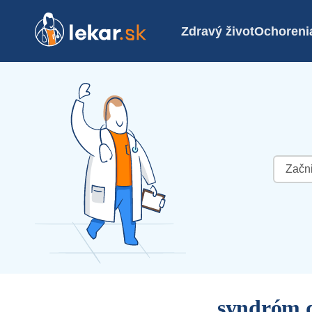
Zdravý život
Ochoreni
Hľadať:
syndróm d