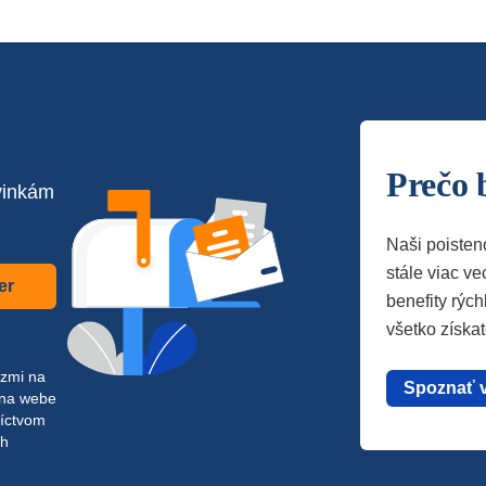
Prečo 
vinkám
Naši poisten
stále viac vec
er
benefity rých
všetko získa
azmi na
Spoznať 
 na webe
níctvom
ch