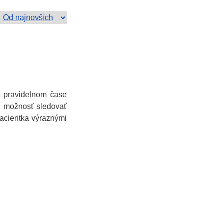
v pravidelnom čase
li možnosť sledovať
pacientka výraznými