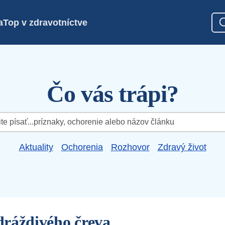
a
Top v zdravotníctve
Čo vás trápi?
Aktuality
Ochorenia
Rozhovor
Zdravý život
ráždivého čreva