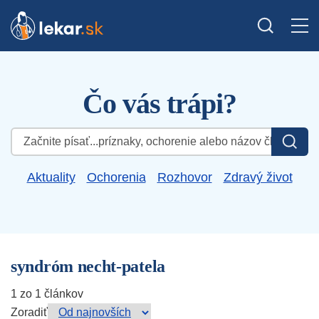
Čo vás trápi?
Hľadať:
Aktuality
Ochorenia
Rozhovor
Zdravý život
syndróm necht-patela
1 zo 1 článkov
Zoradiť