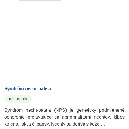
Syndróm necht-patela
ochorenia
Syndróm necht-patela (NPS) je geneticky podmienené
ochorenie prejavujúce sa abnormalitami nechtov, kĺbov
kolena, lakťa či panvy. Nechty sú deriváty kože,…