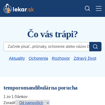
Čo vás trápi?
Hľadať:
Aktuality
Ochorenia
Rozhovor
Zdravý život
temporomandibulárna porucha
1 zo 1 článkov
Zoradiť