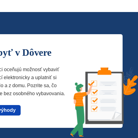
byť v Dôvere
ci oceňujú možnosť vybaviť
í elektronicky a uplatniť si
lo a z domu. Pozrite sa, čo
te bez osobného vybavovania.
výhody