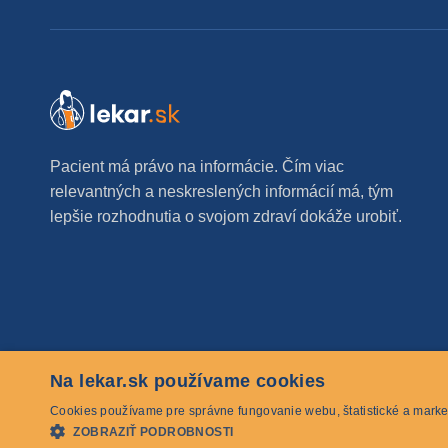
Pacient má právo na informácie. Čím viac
relevantných a neskreslených informácií má, tým
lepšie rozhodnutia o svojom zdraví dokáže urobiť.
Na lekar.sk používame cookies
© 2026 lekar.sk Všetky práva vyhradené
Cookies používame pre správne fungovanie webu, štatistické a marke
ZOBRAZIŤ PODROBNOSTI