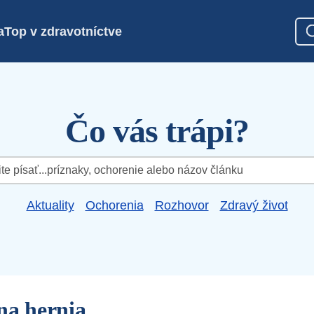
a
Top v zdravotníctve
Čo vás trápi?
Aktuality
Ochorenia
Rozhovor
Zdravý život
na hernia