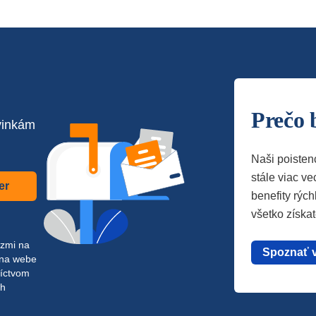
Prečo 
vinkám
Naši poisten
stále viac vec
er
benefity rých
všetko získa
azmi na
Spoznať 
 na webe
níctvom
ch