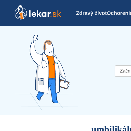
Zdravý život
Ochoreni
Hľadať:
umbilikál