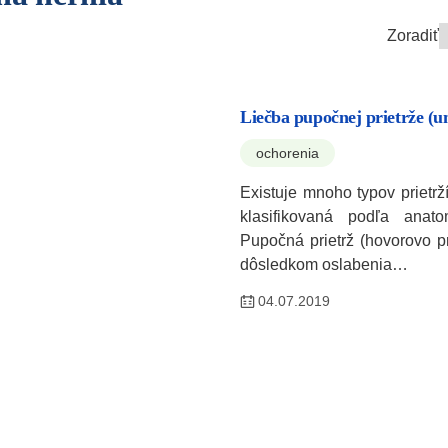
Zoradiť
Liečba pupočnej prietrže (u
ochorenia
Existuje mnoho typov prietrží
klasifikovaná podľa anato
Pupočná prietrž (hovorovo pr
dôsledkom oslabenia…
04.07.2019