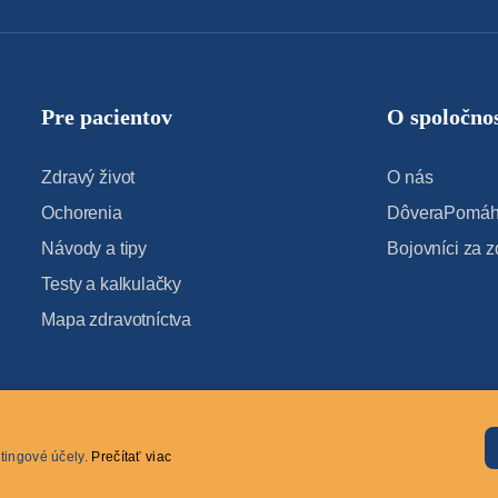
Pre pacientov
O spoločnos
Zdravý život
O nás
Ochorenia
DôveraPomáha
Návody a tipy
Bojovníci za z
Testy a kalkulačky
Mapa zdravotníctva
tingové účely.
Prečítať viac