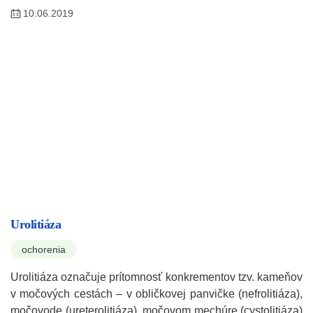
10.06.2019
Urolitiáza
ochorenia
Urolitiáza označuje prítomnosť konkrementov tzv. kameňov
v močových cestách – v obličkovej panvičke (nefrolitiáza),
močovode (ureterolitiáza), močovom mechúre (cystolitiáza)