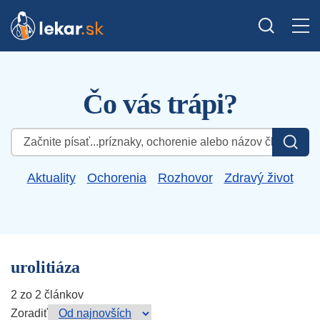
Čo vás trápi?
Hľadať:
Aktuality
Ochorenia
Rozhovor
Zdravý život
urolitiáza
2 zo 2 článkov
Zoradiť