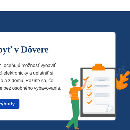
byť v Dôvere
ci oceňujú možnosť vybaviť
í elektronicky a uplatniť si
lo a z domu. Pozrite sa, čo
te bez osobného vybavovania.
výhody