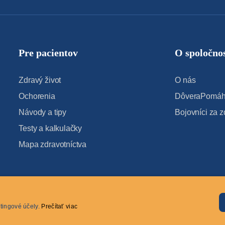
Pre pacientov
O spoločnos
Zdravý život
O nás
Ochorenia
DôveraPomáha
Návody a tipy
Bojovníci za z
Testy a kalkulačky
Mapa zdravotníctva
tingové účely.
Prečítať viac