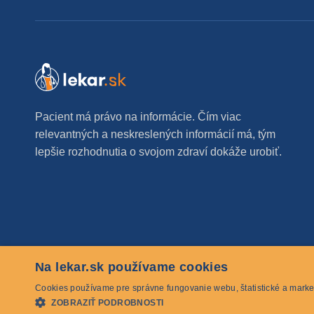
Pacient má právo na informácie. Čím viac
relevantných a neskreslených informácií má, tým
lepšie rozhodnutia o svojom zdraví dokáže urobiť.
Na lekar.sk používame cookies
© 2026 lekar.sk Všetky práva vyhradené
Cookies používame pre správne fungovanie webu, štatistické a marke
ZOBRAZIŤ PODROBNOSTI