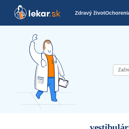
Zdravý život
Ochoreni
Hľadať:
vestibulár