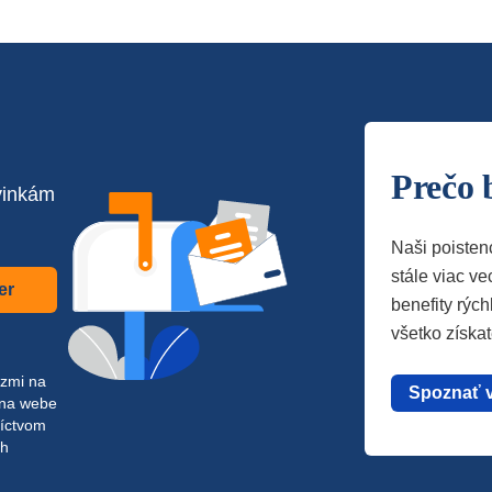
Prečo 
vinkám
Naši poisten
stále viac vec
er
benefity rých
všetko získa
azmi na
Spoznať 
 na webe
níctvom
ch