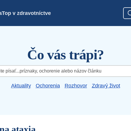
a
Top v zdravotníctve
Čo vás trápi?
Aktuality
Ochorenia
Rozhovor
Zdravý život
na ataxia