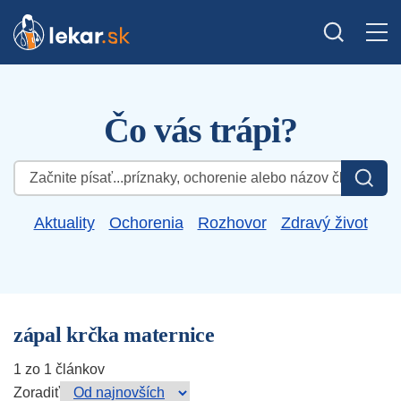
Čo vás trápi?
Hľadať:
Aktuality
Ochorenia
Rozhovor
Zdravý život
zápal krčka maternice
1 zo 1 článkov
Zoradiť