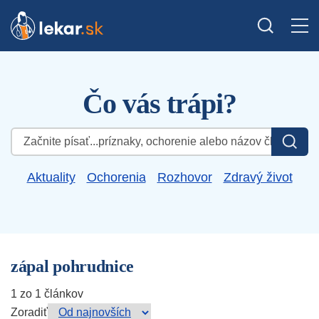
Čo vás trápi?
Hľadať:
Aktuality
Ochorenia
Rozhovor
Zdravý život
zápal pohrudnice
1 zo 1 článkov
Zoradiť