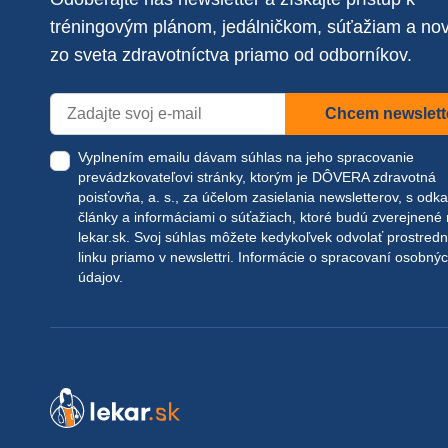
tréningovým plánom, jedálničkom, súťažiam a no
zo sveta zdravotníctva priamo od odborníkov.
Chcem newslett
Vyplnením emailu dávam súhlas na jeho spracovanie
prevádzkovateľovi stránky, ktorým je DÔVERA zdravotná
poisťovňa, a. s., za účelom zasielania newsletterov, s odk
články a informáciami o súťažiach, ktoré budú zverejnené
lekar.sk
. Svoj súhlas môžete kedykoľvek odvolať prostred
linku priamo v newslettri.
Informácie o spracovaní osobný
údajov.