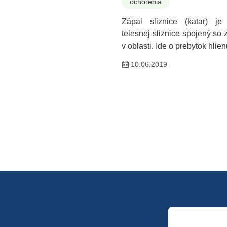
ochorenia
Zápal sliznice (katar) je
telesnej sliznice spojený so
v oblasti. Ide o prebytok hlie
10.06.2019