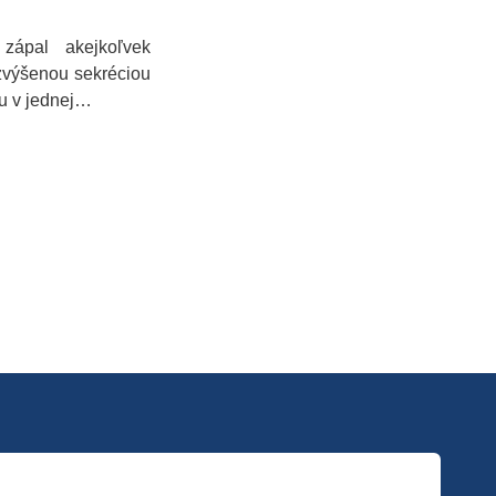
 zápal akejkoľvek
 zvýšenou sekréciou
nu v jednej…