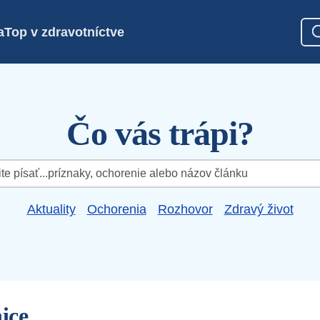
a
Top v zdravotníctve
Čo vás trápi?
Aktuality
Ochorenia
Rozhovor
Zdravý život
nice