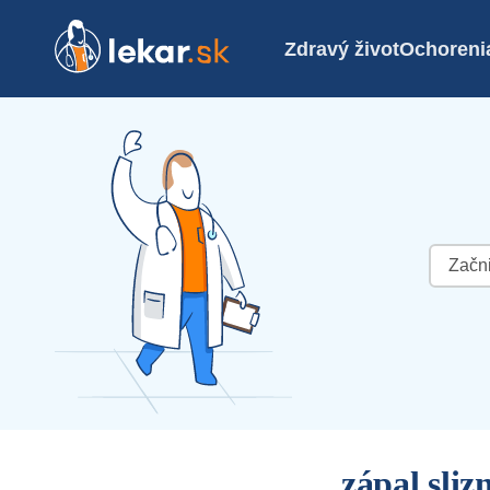
Zdravý život
Ochoreni
Hľadať:
zápal sliz