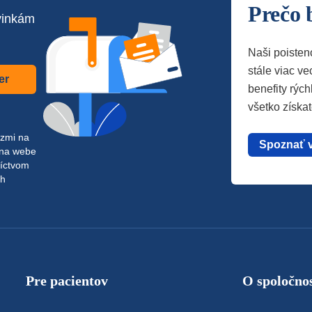
Prečo 
vinkám
Naši poisten
stále viac vec
er
benefity rých
všetko získa
azmi na
Spoznať 
 na webe
níctvom
ch
Pre pacientov
O spoločnos