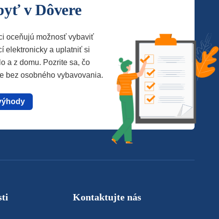
byť v Dôvere
ci oceňujú možnosť vybaviť
í elektronicky a uplatniť si
lo a z domu. Pozrite sa, čo
te bez osobného vybavovania.
výhody
ti
Kontaktujte nás