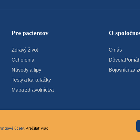
Pre pacientov
O spoločnos
Zdravý život
O nás
Ochorenia
DôveraPomáha
Návody a tipy
Bojovníci za z
Testy a kalkulačky
Mapa zdravotníctva
tingové účely.
Prečítať viac