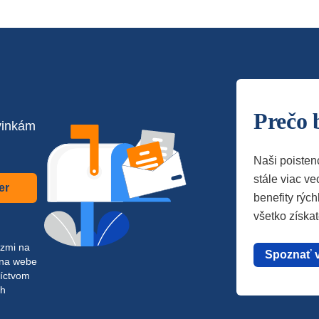
Prečo 
vinkám
Naši poisten
stále viac vec
er
benefity rých
všetko získa
azmi na
Spoznať 
 na webe
níctvom
ch