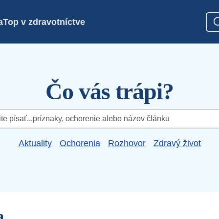
a
Top v zdravotníctve
Čo vás trápi?
Aktuality
Ochorenia
Rozhovor
Zdravý život
a