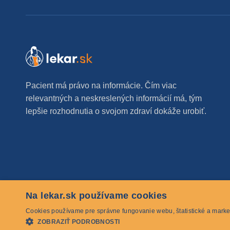
Pacient má právo na informácie. Čím viac
relevantných a neskreslených informácií má, tým
lepšie rozhodnutia o svojom zdraví dokáže urobiť.
Na lekar.sk používame cookies
© 2026 lekar.sk Všetky práva vyhradené
Cookies používame pre správne fungovanie webu, štatistické a marke
ZOBRAZIŤ PODROBNOSTI