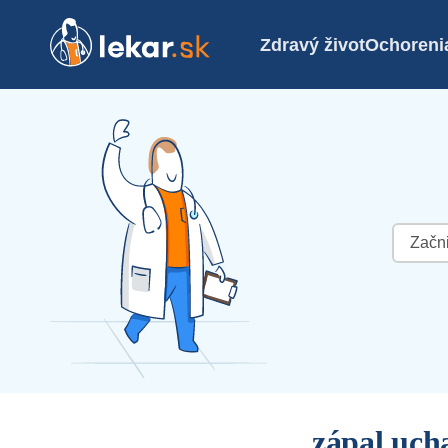
Zdravý život
Ochoreni
Hľadať:
zápal uch