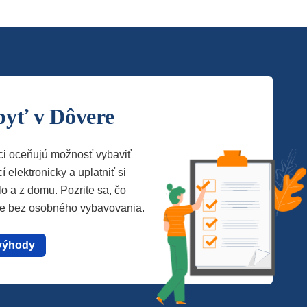
byť v Dôvere
ci oceňujú možnosť vybaviť
í elektronicky a uplatniť si
lo a z domu. Pozrite sa, čo
te bez osobného vybavovania.
výhody