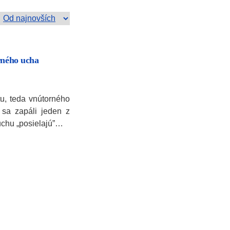
rného ucha
ntu, teda vnútorného
sa zapáli jeden z
 uchu „posielajú”…