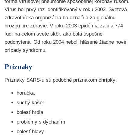
forma vírusovej pneumónie spôsobenej koronavírusom.
Vírus bol prvý raz identifikovaný v roku 2003. Svetová
zdravotnícka organizácia ho označila za globálnu
hrozbu pre zdravie. V roku 2003 epidémia zabila 774
ľudí na celom svete skôr, ako bola úspešne
podchytená. Od roku 2004 neboli hlásené žiadne nové
prípady syndrómu.
Príznaky
Príznaky SARS-u sú podobné príznakom chrípky:
horúčka
suchý kašeľ
bolesť hrdla
problémy s dýchaním
bolesť hlavy