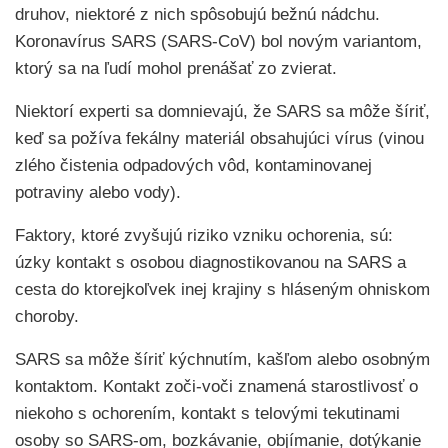
druhov, niektoré z nich spôsobujú bežnú nádchu.
Koronavírus SARS (SARS-CoV) bol novým variantom,
ktorý sa na ľudí mohol prenášať zo zvierat.
Niektorí experti sa domnievajú, že SARS sa môže šíriť,
keď sa požíva fekálny materiál obsahujúci vírus (vinou
zlého čistenia odpadových vôd, kontaminovanej
potraviny alebo vody).
Faktory, ktoré zvyšujú riziko vzniku ochorenia, sú:
úzky kontakt s osobou diagnostikovanou na SARS a
cesta do ktorejkoľvek inej krajiny s hláseným ohniskom
choroby.
SARS sa môže šíriť kýchnutím, kašľom alebo osobným
kontaktom. Kontakt zoči-voči znamená starostlivosť o
niekoho s ochorením, kontakt s telovými tekutinami
osoby so SARS-om, bozkávanie, objímanie, dotýkanie