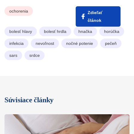
ochorenia
Zdieľať
článok
bolesť hlavy
bolesť hrdla
hnačka
horúčka
infekcia
nevoľnost
nočné potenie
pečeň
sars
srdce
Súvisiace články