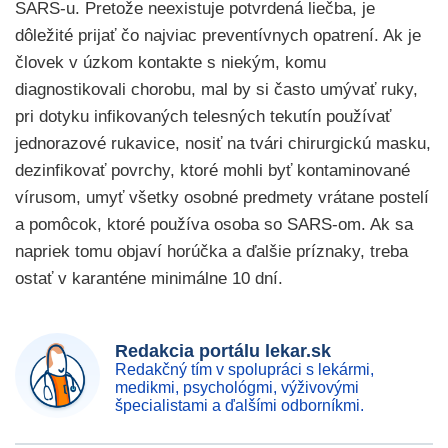
SARS-u. Pretože neexistuje potvrdená liečba, je
dôležité prijať čo najviac preventívnych opatrení. Ak je
človek v úzkom kontakte s niekým, komu
diagnostikovali chorobu, mal by si často umývať ruky,
pri dotyku infikovaných telesných tekutín používať
jednorazové rukavice, nosiť na tvári chirurgickú masku,
dezinfikovať povrchy, ktoré mohli byť kontaminované
vírusom, umyť všetky osobné predmety vrátane postelí
a pomôcok, ktoré používa osoba so SARS-om. Ak sa
napriek tomu objaví horúčka a ďalšie príznaky, treba
ostať v karanténe minimálne 10 dní.
Redakcia portálu lekar.sk
Redakčný tím v spolupráci s lekármi,
medikmi, psychológmi, výživovými
špecialistami a ďalšími odborníkmi.