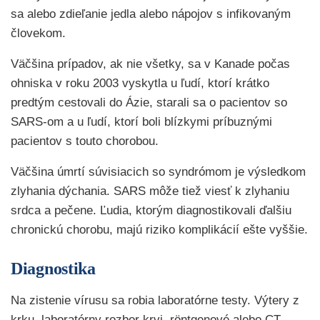
sa alebo zdieľanie jedla alebo nápojov s infikovaným
človekom.
Väčšina prípadov, ak nie všetky, sa v Kanade počas
ohniska v roku 2003 vyskytla u ľudí, ktorí krátko
predtým cestovali do Ázie, starali sa o pacientov so
SARS-om a u ľudí, ktorí boli blízkymi príbuznými
pacientov s touto chorobou.
Väčšina úmrtí súvisiacich so syndrómom je výsledkom
zlyhania dýchania. SARS môže tiež viesť k zlyhaniu
srdca a pečene. Ľudia, ktorým diagnostikovali ďalšiu
chronickú chorobu, majú riziko komplikácií ešte vyššie.
Diagnostika
Na zistenie vírusu sa robia laboratórne testy. Výtery z
krku, laboratórny rozbor krvi, röntgenové alebo CT