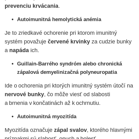
prevenciu krvácania
.
Autoimunitná hemolytická anémia
Je to zriedkavé ochorenie pri ktorom imunitný
systém považuje
červené krvinky
za cudzie bunky
a
napáda
ich.
Guillain-Barrého syndróm alebo chronická
zápalová demyelinizačná polyneuropatia
Ide o ochorenia pri ktorých imunitný systém útočí na
nervové bunky
, čo môže viesť od slabosti
a brnenia v končatinách až k ochrnutiu.
Autoimunitná myozitída
Myozitída označuje
zápal svalov
, ktorého hlavnými
príznakmi sú slabosť, opuch a bolesť.