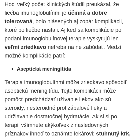
Hoci veľký počet klinických št
údií preukázal, že
liečba imunoglobulínmi
je
účinná a dobre
tolerovaná
, bolo hlásených aj zopár komplikácii,
ktoré po liečbe nastali. Aj keď sa komplikácie po
podaní imunoglobulínovej terapie vyskytujú len
veľmi zriedkavo
netreba na ne zabúdať. Medzi
možné komplikácie patrí:
Aseptická meningitída
Terapia imunoglobulínmi môže zriedkavo spôsobiť
aseptickú meningitídu. Tejto komplikácii môže
pomôcť predchádzať užívanie liekov ako sú
steroidy, nesteroidné protizápalové lieky a
udržiavanie dostatočnej hydratácie. Ak si si po
terapii všimnete akýkoľvek z nasledovných
príznakov ihneď to oznámte lekárovi:
stuhnutý krk,