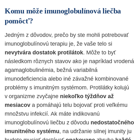
Komu môže imunoglobulínová liečba
pomôcť?
Jedným z dôvodov, prečo by ste mohli potrebovať
imunoglobulínovú terapiu je, že vaše telo si
nevytvára dostatok protilátok
. Môže to byť
následkom rôznych stavov ako je napríklad vrodená
agamaglobulinémia, bežná variabilná
imunodeficiencia alebo iné závažné kombinované
problémy s imunitným systémom. Protilátky kolujú
v organizme zvyčajne
niekoľko týždňov až
mesiacov
a pomáhajú telu bojovať proti veľkému
množstvu infekcií. Ak máte indikovanú
imunoglobulínovú liečbu z dôvodu
nedostatočného
imunitného systému
, na udržanie silnej imunity ju