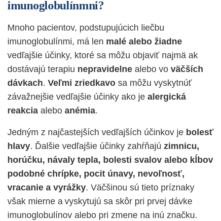
imunoglobulínmni?
Mnoho pacientov, podstupujúcich liečbu
imunoglobulínmi, má len
malé alebo žiadne
vedľajšie účinky, ktoré sa môžu objaviť najmä ak
dostávajú terapiu
nepravidelne
alebo vo
väčších
dávkach
.
Veľmi zriedkavo
sa môžu vyskytnúť
závažnejšie vedľajšie účinky ako je
alergická
reakcia
alebo
anémia
.
Jedným z najčastejších vedľajších účinkov je
bolesť
hlavy
.
Ďalšie vedľajšie účinky zahŕňajú
zimnicu,
horúčku, návaly tepla, bolesti svalov alebo kĺbov
podobné chrípke, pocit únavy, nevoľnosť,
vracanie a vyrážky
. Väčšinou sú tieto príznaky
však mierne a vyskytujú sa skôr pri prvej dávke
imunoglobulínov alebo pri zmene na inú značku.