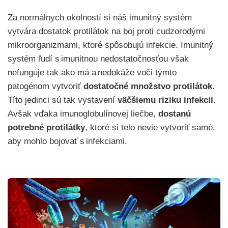
Za normálnych okolností si náš imunitný systém
vytvára dostatok protilátok na boj proti cudzorodými
mikroorganizmami, ktoré spôsobujú infekcie. Imunitný
systém ľudí s imunitnou nedostatočnosťou však
nefunguje tak ako má a nedokáže voči týmto
patogénom vytvoriť
dostatočné množstvo protilátok
.
Títo jedinci sú tak vystavení
väčšiemu riziku infekcii
.
Avšak vďaka imunoglobulínovej liečbe,
dostanú
potrebné protilátky
, ktoré si telo nevie vytvoriť samé,
aby mohlo bojovať s infekciami.