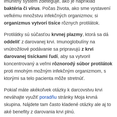
imunitný systém zdeteguje, ako je napríklad
baktéria či vírus
. Počas života, ako sme vystavení
veľkému množstvu infekčných organizmov, si
organizmus vytvorí tisíce
rôznych protilátok.
Protilátky sú súčasťou
krvnej plazmy
, ktorá sa dá
oddeliť
z darovanej krvi. Imunoglobulíny na
vnútrožilové podávanie sa pripravujú
z krvi
darovanej tisíckami ľudí
, aby sa vytvoril
koncentrovaný a veľmi
rôznorodý súbor protilátok
proti mnohým možným infekčn
ým organizmom, s
ktorými sa
telo pacienta môže stretnúť.
Pokiaľ máte akékoľvek otázky k darcovstvu krvi
neváhajte využiť
poradňu
stránky Moja krvná
skupina. Nájdete tam často kladené otázky ale aj to
aké benefity z darovania krvi plnú.