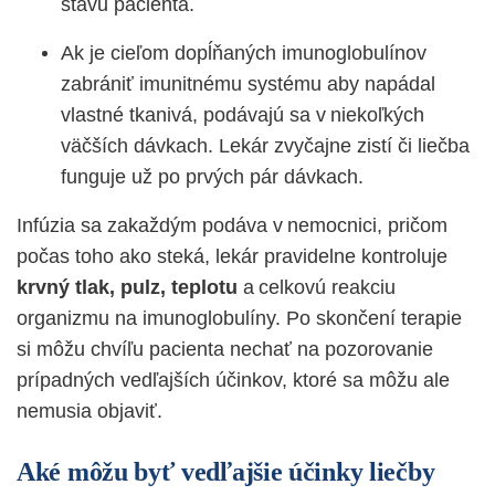
stavu pacienta.
Ak je cieľom dopĺňaných imunoglobulínov
zabrániť imunitnému systému aby napádal
vlastné tkanivá, podávajú sa v niekoľkých
väčších dávkach. Lekár zvyčajne zistí či liečba
funguje už po prvých pár dávkach.
Infúzia sa zakaždým podáva v nemocnici, pričom
počas toho ako steká, lekár pravidelne kontroluje
krvný tlak, pulz, teplotu
a celkovú reakciu
organizmu na imunoglobulíny. Po skončení terapie
si môžu chvíľu pacienta nechať na pozorovanie
prípadných vedľajších účinkov, ktoré sa môžu ale
nemusia objaviť.
Aké môžu byť vedľajšie účinky liečby