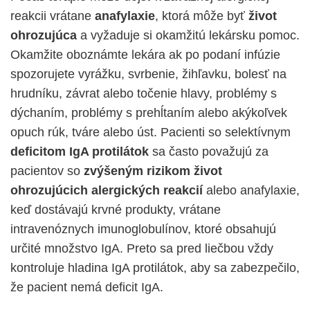
reakcii vrátane
anafylaxie
, ktorá môže byť
život
ohrozujúca
a vyžaduje si okamžitú lekársku pomoc.
Okamžite oboznámte lekára ak po podaní infúzie
spozorujete vyrážku, svrbenie, žihľavku, bolesť na
hrudníku, závrat alebo točenie hlavy, problémy s
dýchaním, problémy s prehĺtaním alebo akýkoľvek
opuch rúk, tváre alebo úst. Pacienti so selektívnym
deficitom IgA protilátok
sa často považujú za
pacientov so
zvýšeným rizikom
život
ohrozujúcich alergických
reakcií
alebo anafylaxie,
keď dostávajú krvné produkty, vrátane
intravenóznych imunoglobulínov, ktoré obsahujú
určité množstvo IgA. Preto sa pred liečbou vždy
kontroluje hladina IgA protilátok, aby sa zabezpečilo,
že pacient nemá deficit IgA.