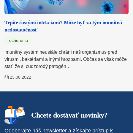
Trpíte častými infekciami? Môže byť za tým imunitná
nedostatočnosť
ochorenia
Imunitný systém neustále chráni náš organizmus pred
vírusmi, baktériami a inými hrozbami. Občas sa však môže
stať, že si cudzorodý patogén…
23.08.2022
Chcete dostávať novinky?
Odoberajte náš newsletter a získajte prístup k