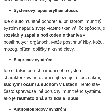
Systémový lupus erythematosus
Ide o autoimunitné ochorenie, pri ktorom imunitný
systém napáda svoje vlastné tkanivá, čo spôsobuje
rozsiahly zápal a poškodenie tkaniva
v
postihnutých orgánoch. Môže postihnúť kĺby, kožu,
mozog, pľúca, obličky a krvné cievy.
Sjogrenov syndróm
Ide o ďalšiu poruchu imunitného systému
charakterizovanú dvomi najbežnejšími príznakmi,
suchými očami a suchom v ústach
. Tento stav
často sprevádza iné poruchy imunitného systému,
ako je
reumatoidná artritída a lupus
.
Antifosfolipidový syndróm