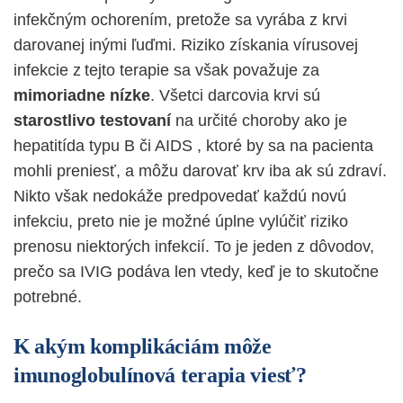
infekčným ochorením, pretože sa vyrába z krvi
darovanej inými ľuďmi. Riziko získania vírusovej
infekcie z tejto terapie sa však považuje za
mimoriadne nízke
. Všetci darcovia krvi sú
starostlivo testovaní
na určité choroby ako je
hepatitída typu B
či AIDS
, ktoré by sa na pacienta
mohli preniesť, a môžu darovať krv iba ak sú zdraví.
Nikto však nedokáže predpovedať každú novú
infekciu, preto nie je možné úplne vylúčiť riziko
prenosu niektorých infekcií. To je jeden z dôvodov,
prečo sa IVIG podáva len vtedy, keď je to skutočne
potrebné.
K akým komplikáciám môže
imunoglobulínová terapia viesť?