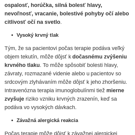
ospalosť, horúčka, silná bolesť hlavy,
nevoľnosť, vracanie, bolestivé pohyby očí alebo
citlivosť očí na svetlo
.
Vysoký krvný tlak
Tým, že sa pacientovi počas terapie podáva veľký
objem tekutín, môže dôjsť k
dočasnému zvýšeniu
krvného tlaku
. To môže spôsobiť bolesti hlavy,
závraty, rozmazané videnie alebo u pacientov so
srdcovým zlyhávaním môže dôjsť k jeho zhoršeniu.
Intravenózna terapia imunoglobulínmi tiež
mierne
zvyšuje
riziko vzniku krvných zrazenín, keď sa
podáva vo vysokých dávkach.
Závažná alergická reakcia
Počas terapie môže dôjsť k závažnej alergickej