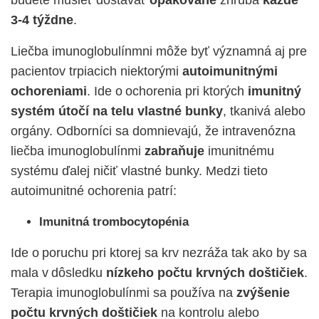
budete musieť dostávať
opakovane
zhruba
každé
3-4 týždne
.
Liečba imunoglobulínmni môže byť významná aj pre
pacientov trpiacich niektorými
autoimunitnými
ochoreniami
. Ide o ochorenia pri ktorých
imunitný
systém útočí na telu vlastné bunky
, tkanivá alebo
orgány. Odborníci sa domnievajú, že intravenózna
liečba imunoglobulínmi
zabraňuje
imunitnému
systému
ďalej
ničiť vlastné bunky. Medzi tieto
autoimunitné ochorenia patrí:
Imunitná trombocytopénia
Ide o poruchu pri ktorej sa krv nezráža tak ako by sa
mala v dôsledku
nízkeho počtu krvných doštičiek
.
Terapia imunoglobulínmi sa používa na
zvýšenie
počtu krvných doštičiek
na kontrolu alebo