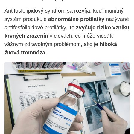
Antifosfolipidový syndróm sa rozvíja, keď imunitný
systém produkuje
abnormálne protilátky
nazývané
antifosfolipidové protilátky. To
zvyšuje riziko vzniku
krvných zrazenín
v cievach, čo môže viesť k
vážnym zdravotným problémom, ako je
hlboká
žilová trombóza
.