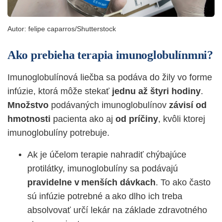
Autor:
felipe caparros/Shutterstock
Ako prebieha terapia imunoglobulínmni?
Imunoglobulínová liečba sa podáva do žily vo forme
infúzie, ktorá môže stekať
jednu až štyri hodiny
.
Množstvo
podávaných imunoglobulínov
závisí od
hmotnosti
pacienta ako aj
od príčiny
, kvôli ktorej
imunoglobulíny potrebuje.
Ak je účelom terapie nahradiť chýbajúce
protilátky, imunoglobulíny sa podávajú
pravidelne v menších dávkach
. To ako často
sú infúzie potrebné a ako dlho ich treba
absolvovať určí lekár na základe zdravotného