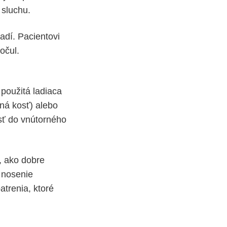
 sluchu.
adí. Pacientovi
očul.
 použitá ladiaca
dná kosť) alebo
osť do vnútorného
, ako dobre
o nosenie
atrenia, ktoré