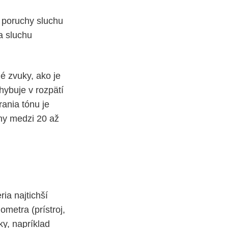
h poruchy sluchu
a sluchu
é zvuky, ako je
hybuje v rozpätí
ania tónu je
óny medzi 20 až
ria najtichší
metra (prístroj,
y, napríklad