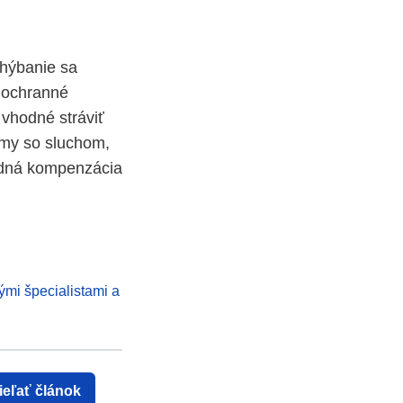
yhýbanie sa
ť ochranné
 vhodné stráviť
émy so sluchom,
padná kompenzácia
ými špecialistami a
ieľať článok