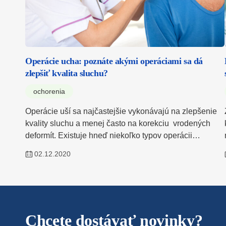
Operácie ucha: poznáte akými operáciami sa dá
zlepšiť kvalita sluchu?
ochorenia
Operácie uší sa najčastejšie vykonávajú na zlepšenie
kvality sluchu a menej často na korekciu vrodených
deformít. Existuje hneď niekoľko typov operácii…
02.12.2020
Chcete dostávať novinky?