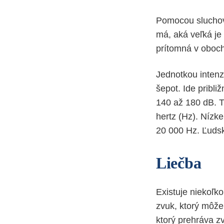
Pomocou sluchový
má, aká veľká je 
prítomná v oboch
Jednotkou intenzi
šepot. Ide pribli
140 až 180 dB. T
hertz (Hz). Nízk
20 000 Hz. Ľuds
Liečba
Existuje niekoľko
zvuk, ktorý môže
ktorý prehráva z