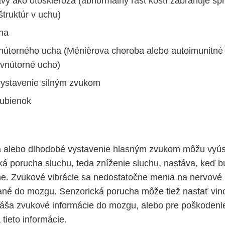
vy ako otoskleróza (abnormálny rast kostí zabraňuje s
štruktúr v uchu)
ha
nútorného ucha (Ménièrova choroba alebo autoimunitné
 vnútorné ucho)
vystavenie silným zvukom
bubienok
 alebo dlhodobé vystavenie hlasným zvukom môžu vyústi
ká porucha sluchu, teda zníženie sluchu, nastáva, keď b
e. Zvukové vibrácie sa nedostatočne menia na nervové 
ané do mozgu. Senzorická porucha môže tiež nastať vi
náša zvukové informácie do mozgu, alebo pre poškodeni
tieto informácie.