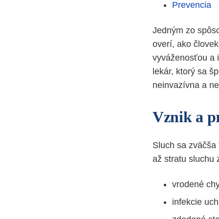
Prevencia
Jedným zo spôsob
overí, ako človek
vyváženosťou a i
lekár, ktorý sa š
neinvazívna a ne
Vznik a p
Sluch sa zväčša 
až stratu sluchu 
vrodené ch
infekcie uc