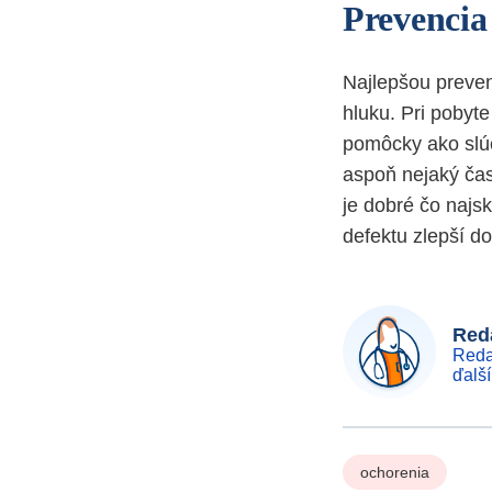
Prevencia
Najlepšou preven
hluku. Pri pobyt
pomôcky ako slúc
aspoň nejaký čas
je dobré čo najs
defektu zlepší d
Reda
Reda
ďalš
ochorenia