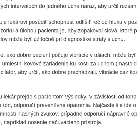
nych intervaloch do jedného ucha naraz, aby určil rozsah
je lekárovi posúdiť schopnosť odlíšiť reč od hluku v poz
zorku a úlohou pacienta je, aby zopakoval slová, ktoré p
ov môže byť užitočné pri diagnostike straty sluchu.
e, ako dobre pacient počuje vibrácie v ušiach, môže byť
óg umiestni kovové zariadenie ku kosti za uchom (mastoi
cilátor, aby určil, ako dobre prechádzajú vibrácie cez k
 lekár prejde s pacientom výsledky. V závislosti od toho
a tón, odporučí preventívne opatrenia. Najčastejšie ide 
tomnosti hlasných zvukov, prípadne odporučí nápravné op
, napríklad nosenie načúvacieho prístroja.