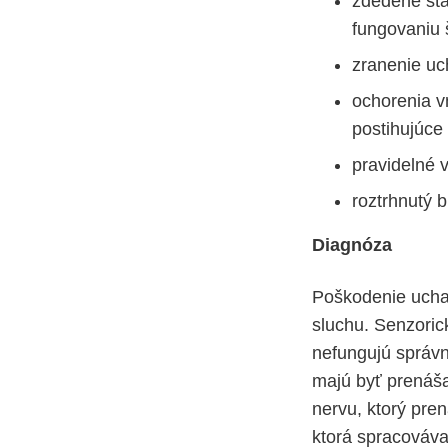
zdedené sta
fungovaniu 
zranenie uc
ochorenia v
postihujúce
pravidelné 
roztrhnutý 
Diagnóza
Poškodenie ucha
sluchu. Senzoric
nefungujú správn
majú byť prenáš
nervu, ktorý pre
ktorá spracováva 