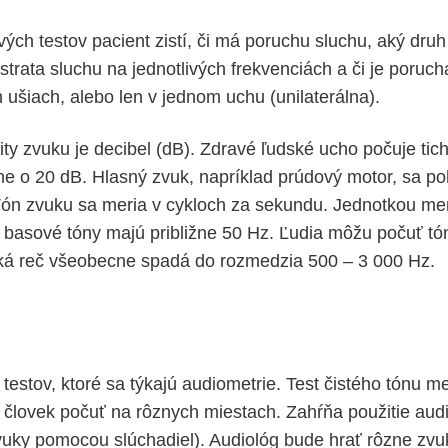
ch testov pacient zistí, či má poruchu sluchu, aký dru
strata sluchu na jednotlivých frekvenciách a či je poruch
 ušiach, alebo len v jednom uchu (unilaterálna).
ty zvuku je decibel (dB). Zdravé ľudské ucho počuje tich
žne o 20 dB. Hlasný zvuk, napríklad prúdový motor, sa po
ón zvuku sa meria v cykloch za sekundu. Jednotkou mer
e basové tóny majú približne 50 Hz. Ľudia môžu počuť t
ká reč všeobecne spadá do rozmedzia 500 – 3 000 Hz.
 testov, ktoré sa týkajú audiometrie. Test čistého tónu me
 človek počuť na rôznych miestach. Zahŕňa použitie audio
vuky pomocou slúchadiel). Audiológ bude hrať rôzne zvuk