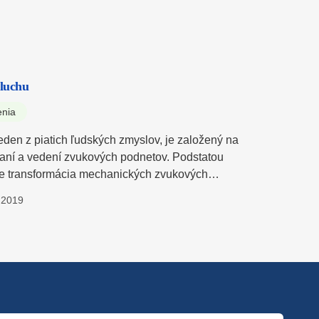
sluchu
enia
jeden z piatich ľudských zmyslov, je založený na
aní a vedení zvukových podnetov. Podstatou
je transformácia mechanických zvukových…
.2019