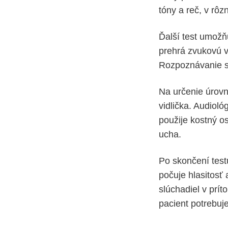
tóny a reč, v rôz
Ďalší test umožňu
prehrá zvukovú v
Rozpoznávanie sl
Na určenie úrovn
vidlička. Audiol
použije kostný os
ucha.
Po skončení testu
počuje hlasitosť 
slúchadiel v prí
pacient potrebuje