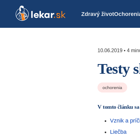
Zdravý život
Ochoreni
10.06.2019 • 4 minú
Testy 
ochorenia
V tomto článku sa
Vznik a príč
Liečba