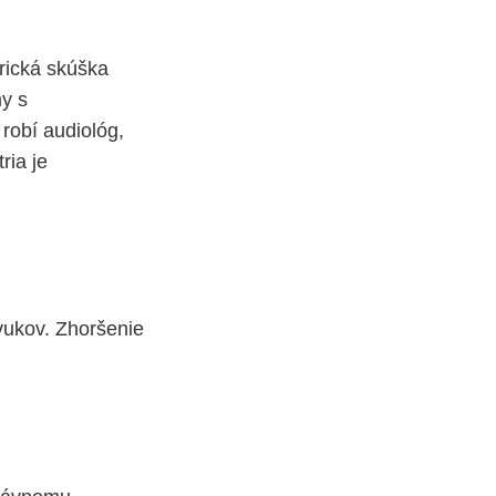
rická skúška
my s
robí audiológ,
ria je
zvukov. Zhoršenie