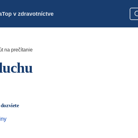
a
Top v zdravotníctve
t na prečítanie
sluchu
 dozviete
iny