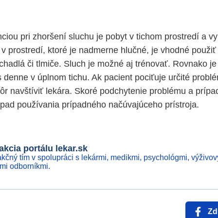
ciou pri zhoršení sluchu je pobyt v tichom prostredí a v
e v prostredí, ktoré je nadmerne hlučné, je vhodné použi
hadlá či tlmiče. Sluch je možné aj trénovať. Rovnako je
 denne v úplnom tichu. Ak pacient pociťuje určité probl
kôr navštíviť lekára. Skoré podchytenie problému a prí
opad používania prípadného načúvajúceho prístroja.
kcia portálu lekar.sk
kčný tím v spolupráci s lekármi, medikmi, psychológmi, výživov
ími odborníkmi.
Zd