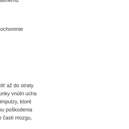
právnemu
 ochorenie
ť až do straty
unky vnútri ucha
impulzy, ktoré
nou poškodenia
e časti mozgu,