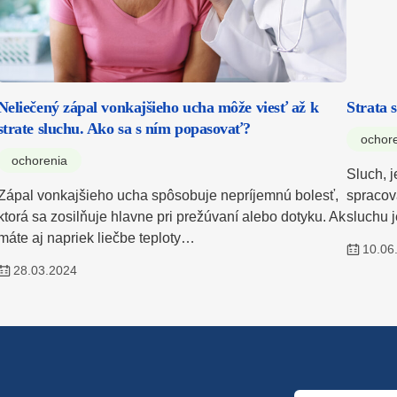
Neliečený zápal vonkajšieho ucha môže viesť až k
Strata 
strate sluchu. Ako sa s ním popasovať?
ochor
ochorenia
Sluch, 
Zápal vonkajšieho ucha spôsobuje nepríjemnú bolesť,
spracov
ktorá sa zosilňuje hlavne pri prežúvaní alebo dotyku. Ak
sluchu 
máte aj napriek liečbe teploty…
10.06
28.03.2024