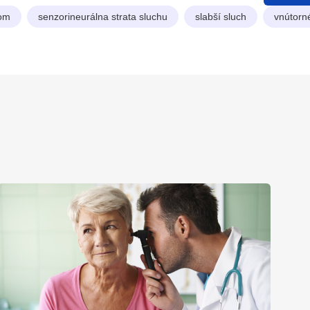
hom
senzorineurálna strata sluchu
slabší sluch
vnútorn