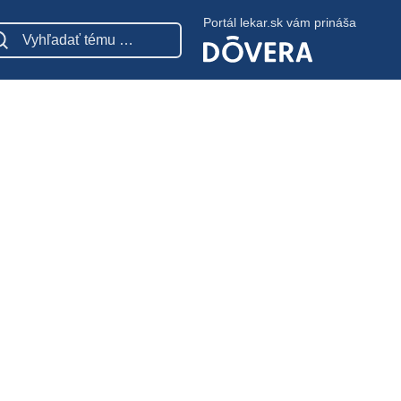
Portál lekar.sk vám prináša