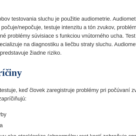
ov testovania sluchu je použitie audiometrie. Audiomet
 počuje/nepočuje, testuje intenzitu a tón zvukov, problé
né problémy súvisiace s funkciou vnútorného ucha. Test 
pecializuje na diagnostiku a liečbu straty sluchu. Audiomet
predstavuje žiadne riziko.
ríčiny
testuje, keď človek zaregistruje problémy pri počúvaní 
zapríčiňujú:
yby
ha