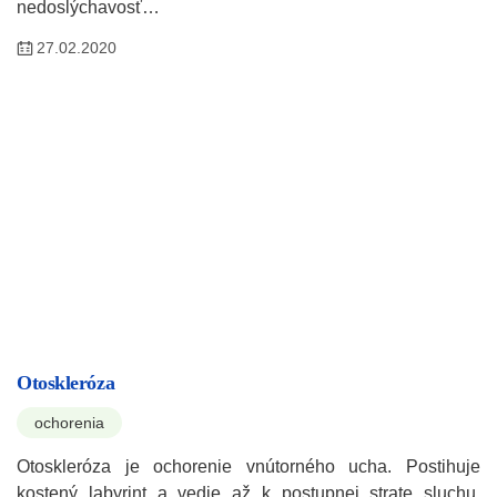
nedoslýchavosť…
27.02.2020
Otoskleróza
ochorenia
Otoskleróza je ochorenie vnútorného ucha. Postihuje
kostený labyrint a vedie až k postupnej strate sluchu.