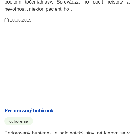
pocitom točeniahlavy. Sprevádza ho pocit neistoty a
nevoľnosti, niektorí pacienti ho…
10.06.2019
Perforovaný bubienok
ochorenia
Perforovaný bubienok je patologický stav, pri ktorom sa v