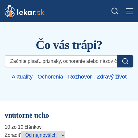
Čo vás trápi?
Hľadať:
Aktuality
Ochorenia
Rozhovor
Zdravý život
vnútorné ucho
10 zo 10 článkov
Zoradiť