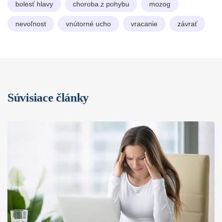
bolesť hlavy
choroba z pohybu
mozog
nevoľnost
vnútorné ucho
vracanie
závrať
Súvisiace články