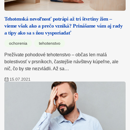
Tehotenská nevoľnosť potrápi až tri štvrtiny žien –
vieme však ako a prečo vzniká? Prinášame vám aj rady
a tipy ako sa s ňou vysporiadať
ochorenia
tehotenstvo
Prežívate pohodové tehotenstvo – občas len malá
bolestivosť v prsníkoch, častejšie návštevy kúpeľne, ale
nič, čo by ste nezvládli. Až sa…
15.07.2021