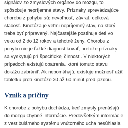
signálov zo zmyslových orgánov do mozgu, to
spôsobuje nepríjemné stavy. Príznaky sprevádzajúce
chorobu z pohybu sú: nevoľnosť, závrat, celková
slabosť. Kinetóza je veľmi nepríjemný stav, na ktorý
treba byť pripravený. Najčastejšie postihuje deti vo
veku od 2 do 12 rokov a tehotné ženy. Chorobu z
pohybu nie je ťažké diagnostikovať, pretože príznaky
sa vyskytujú pri špecifickej činnosti. V niektorých
prípadoch existujú opatrenia, ktoré tomuto stavu
dokážu zabrániť. Ak nepomáhajú, existuje možnosť užiť
tabletku proti kinetóze 30 až 60 minút pred jazdou.
Vznik a príčiny
K chorobe z pohybu dochádza, keď zmysly prenášajú
do mozgu chybné informácie. Predovšetkým informácie
z vestibulárneho systému vnútorného ucha nesúhlasia