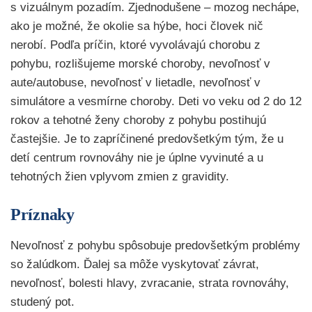
s vizuálnym pozadím. Zjednodušene – mozog nechápe,
ako je možné, že okolie sa hýbe, hoci človek nič
nerobí. Podľa príčin, ktoré vyvolávajú chorobu z
pohybu, rozlišujeme morské choroby, nevoľnosť v
aute/autobuse, nevoľnosť v lietadle, nevoľnosť v
simulátore a vesmírne choroby. Deti vo veku od 2 do 12
rokov a tehotné ženy choroby z pohybu postihujú
častejšie. Je to zapríčinené predovšetkým tým, že u
detí centrum rovnováhy nie je úplne vyvinuté a u
tehotných žien vplyvom zmien z gravidity.
Príznaky
Nevoľnosť z pohybu spôsobuje predovšetkým problémy
so žalúdkom. Ďalej sa môže vyskytovať závrat,
nevoľnosť, bolesti hlavy, zvracanie, strata rovnováhy,
studený pot.