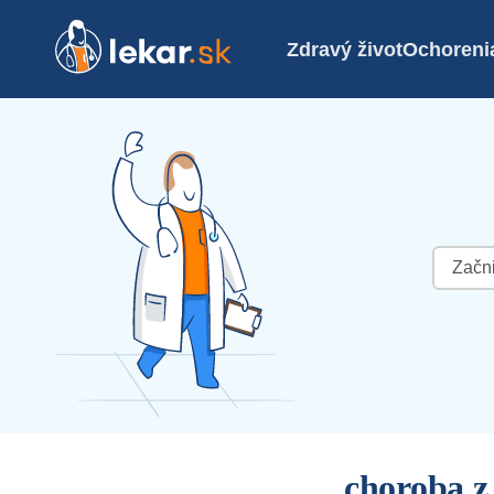
Zdravý život
Ochoreni
Hľadať:
choroba z