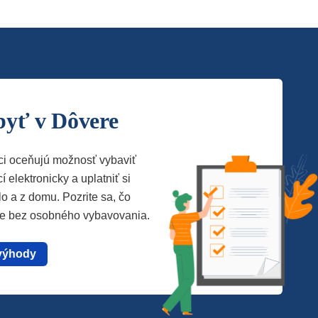
byť v Dôvere
ci oceňujú možnosť vybaviť
í elektronicky a uplatniť si
lo a z domu. Pozrite sa, čo
te bez osobného vybavovania.
výhody