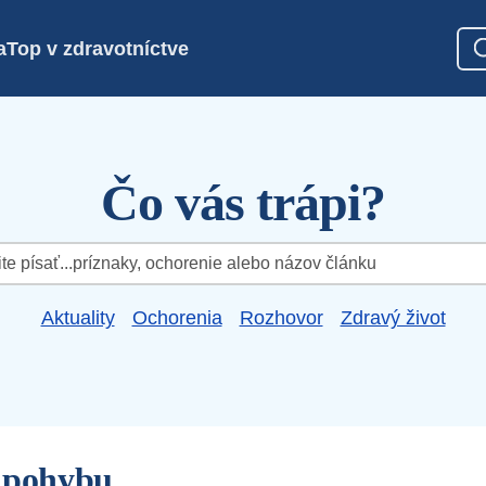
a
Top v zdravotníctve
Čo vás trápi?
Aktuality
Ochorenia
Rozhovor
Zdravý život
 pohybu