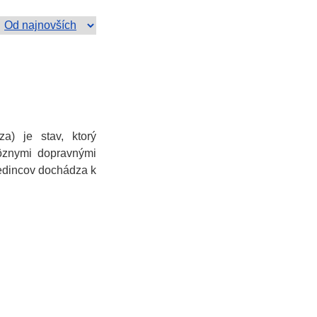
a) je stav, ktorý
rôznymi dopravnými
jedincov dochádza k