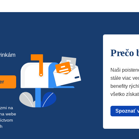
Prečo 
vinkám
Naši poisten
stále viac vec
er
benefity rých
všetko získa
azmi na
Spoznať 
 na webe
níctvom
ch