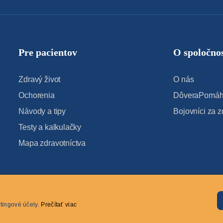
Pre pacientov
O spoločnos
Zdravý život
O nás
Ochorenia
DôveraPomáha
Návody a tipy
Bojovníci za z
Testy a kalkulačky
Mapa zdravotníctva
tingové účely.
Prečítať viac