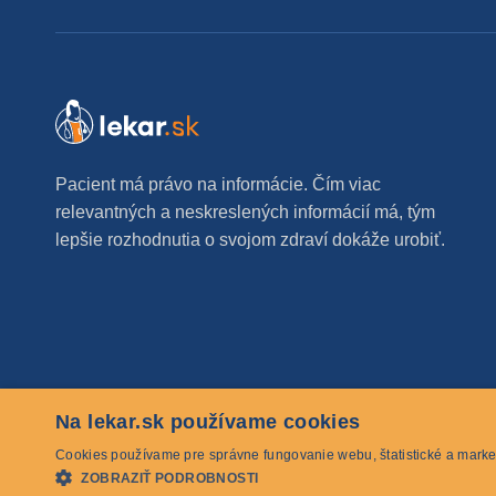
Pacient má právo na informácie. Čím viac
relevantných a neskreslených informácií má, tým
lepšie rozhodnutia o svojom zdraví dokáže urobiť.
Na lekar.sk používame cookies
© 2026 lekar.sk Všetky práva vyhradené
Cookies používame pre správne fungovanie webu, štatistické a marke
ZOBRAZIŤ PODROBNOSTI