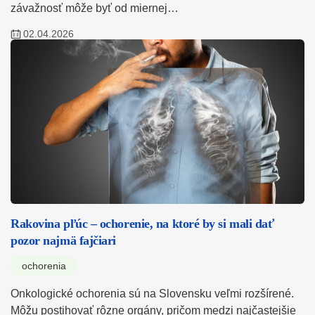
závažnosť môže byť od miernej…
02.04.2026
Rakovina pľúc – ochorenie, na ktoré by si mali dať
pozor najmä fajčiari
ochorenia
Onkologické ochorenia sú na Slovensku veľmi rozšírené.
Môžu postihovať rôzne orgány, pričom medzi najčastejšie