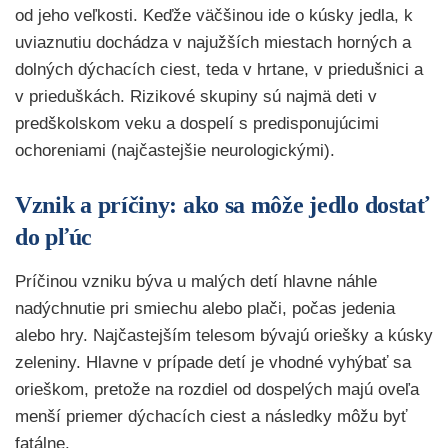
od jeho veľkosti. Keďže väčšinou ide o kúsky jedla, k
uviaznutiu dochádza v najužších miestach horných a
dolných dýchacích ciest, teda v hrtane, v priedušnici a
v prieduškách. Rizikové skupiny sú najmä deti v
predškolskom veku a dospelí s predisponujúcimi
ochoreniami (najčastejšie neurologickými).
Vznik a príčiny: ako sa môže jedlo dostať
do pľúc
Príčinou vzniku býva u malých detí hlavne náhle
nadýchnutie pri smiechu alebo plači, počas jedenia
alebo hry. Najčastejším telesom bývajú oriešky a kúsky
zeleniny. Hlavne v prípade detí je vhodné vyhýbať sa
orieškom, pretože na rozdiel od dospelých majú oveľa
menší priemer dýchacích ciest a následky môžu byť
fatálne.