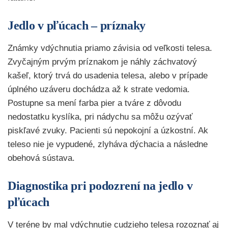
Jedlo v pľúcach – príznaky
Známky vdýchnutia priamo závisia od veľkosti telesa.
Zvyčajným prvým príznakom je náhly záchvatový
kašeľ, ktorý trvá do usadenia telesa, alebo v prípade
úplného uzáveru dochádza až k strate vedomia.
Postupne sa mení farba pier a tváre z dôvodu
nedostatku kyslíka, pri nádychu sa môžu ozývať
piskľavé zvuky. Pacienti sú nepokojní a úzkostní. Ak
teleso nie je vypudené, zlyháva dýchacia a následne
obehová sústava.
Diagnostika pri podozrení na jedlo v
pľúcach
V teréne by mal vdýchnutie cudzieho telesa rozoznať aj