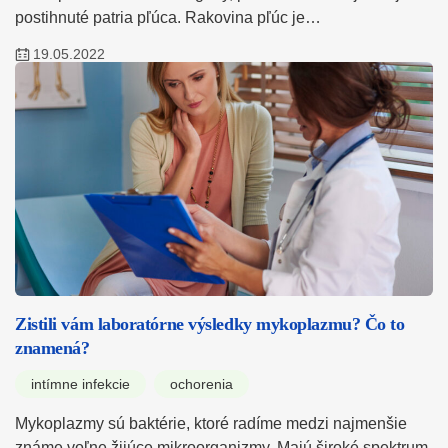
postihnuté patria pľúca. Rakovina pľúc je…
19.05.2022
Zistili vám laboratórne výsledky mykoplazmu? Čo to
znamená?
intímne infekcie
ochorenia
Mykoplazmy sú baktérie, ktoré radíme medzi najmenšie
známe voľne žijúce mikroorganizmy. Majú široké spektrum