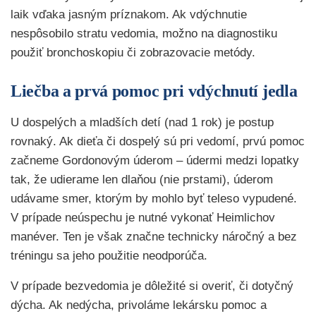
laik vďaka jasným príznakom. Ak vdýchnutie
nespôsobilo stratu vedomia, možno na diagnostiku
použiť bronchoskopiu či zobrazovacie metódy.
Liečba a prvá pomoc pri vdýchnutí jedla
U dospelých a mladších detí (nad 1 rok) je postup
rovnaký. Ak dieťa či dospelý sú pri vedomí, prvú pomoc
začneme Gordonovým úderom – údermi medzi lopatky
tak, že udierame len dlaňou (nie prstami), úderom
udávame smer, ktorým by mohlo byť teleso vypudené.
V prípade neúspechu je nutné vykonať Heimlichov
manéver. Ten je však značne technicky náročný a bez
tréningu sa jeho použitie neodporúča.
V prípade bezvedomia je dôležité si overiť, či dotyčný
dýcha. Ak nedýcha, privoláme lekársku pomoc a