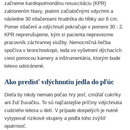
začneme kardiopulmonálnu resuscitáciu (KPR)
zaklonením hlavy, piatimi začiatočnými vdychmi a
následne 30 stlačeniami hrudníka do hĺbky asi 6 cm.
Pomer stlačení a vdýchnutí pokračuje v pomere 30 : 2.
KPR neprerušujeme, kým si pacienta neprevezme
pracovník záchrannej služby. Nemocničná liečba
spočíva v bronchoskopii, teda vo vyšetrení dýchacích
ciest pomocou kamery a inštrumentária, ktorým bude
teleso odstránené.
Ako predísť vdýchnutiu jedla do pľúc
Dieťa by nikdy nemalo počas hry jesť, cmúľať cukríky
ani žuť žuvačku. To sú najčastejšie príčiny vdýchnutia
cudzieho telesa u detí. V prípade dospelých je nutné
vytypovať rizikové skupiny a podľa toho zvýšiť
opatrnosť.