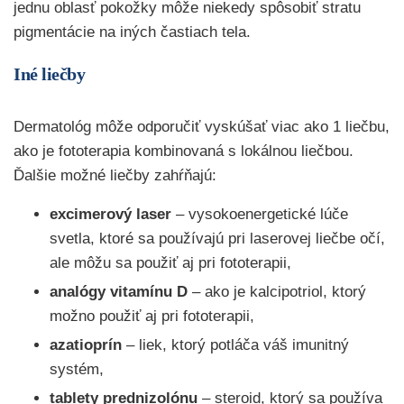
jednu oblasť pokožky môže niekedy spôsobiť stratu
pigmentácie na iných častiach tela.
Iné liečby
Dermatológ môže odporučiť vyskúšať viac ako 1 liečbu,
ako je fototerapia kombinovaná s lokálnou liečbou.
Ďalšie možné liečby zahŕňajú:
excimerový laser
– vysokoenergetické lúče
svetla, ktoré sa používajú pri laserovej liečbe očí,
ale môžu sa použiť aj pri fototerapii,
analógy vitamínu D
– ako je kalcipotriol, ktorý
možno použiť aj pri fototerapii,
azatioprín
– liek, ktorý potláča váš imunitný
systém,
tablety prednizolónu
– steroid, ktorý sa používa