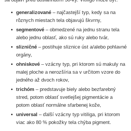
generalizované
– najčastejší typ, kedy sa na
rôznych miestach tela objavujú škvrny,
segmentové
– obmedzené na jednu stranu tela
alebo jednu oblasť, ako sú ruky alebo tvár,
slizničné
– postihuje sliznice úst a/alebo pohlavné
orgány,
ohniskové
– vzácny typ, pri ktorom sú makuly na
malej ploche a nerozšíria sa v určitom vzore do
jedného až dvoch rokov,
trichóm
– predstavuje biely alebo bezfarebný
stred, potom oblasť svetlejšej pigmentácie a
potom oblasť normálne sfarbenej kože,
universal
– ďalší vzácny typ vitiliga, pri ktorom
viac ako 80 % pokožky tela chýba pigment.