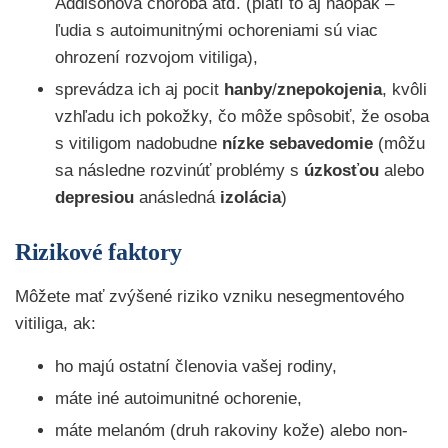
Addisonova choroba atď. (platí to aj naopak –
ľudia s autoimunitnými ochoreniami sú viac
ohrození rozvojom vitiliga),
sprevádza ich aj pocit
hanby
/
znepokojenia
, kvôli
vzhľadu ich pokožky, čo môže spôsobiť, že osoba
s vitiligom nadobudne
nízke
sebavedomie
(môžu
sa následne rozvinúť problémy s
úzkosťou
alebo
depresiou
anásledná
izolácia
)
Rizikové faktory
Môžete mať zvýšené riziko vzniku nesegmentového
vitiliga, ak:
ho majú ostatní členovia vašej rodiny,
máte iné autoimunitné ochorenie,
máte melanóm (druh rakoviny kože) alebo non-