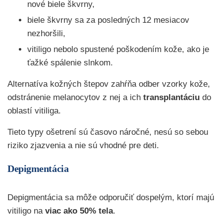
nové biele škvrny,
biele škvrny sa za posledných 12 mesiacov
nezhoršili,
vitiligo nebolo spustené poškodením kože, ako je
ťažké spálenie slnkom.
Alternatíva kožných štepov zahŕňa odber vzorky kože,
odstránenie melanocytov z nej a ich
transplantáciu
do
oblastí vitiliga.
Tieto typy ošetrení sú časovo náročné, nesú so sebou
riziko zjazvenia a nie sú vhodné pre deti.
Depigmentácia
Depigmentácia sa môže odporučiť dospelým, ktorí majú
vitiligo na
viac ako 50% tela
.