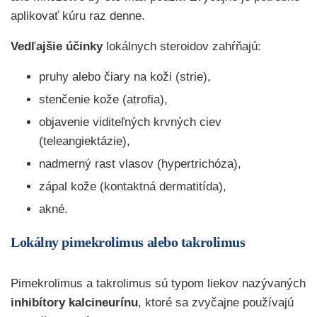
aplikovať kúru raz denne.
Vedľajšie účinky
lokálnych steroidov zahŕňajú:
pruhy alebo čiary na koži (strie),
stenčenie kože (atrofia),
objavenie viditeľných krvných ciev
(teleangiektázie),
nadmerný rast vlasov (hypertrichóza),
zápal kože (kontaktná dermatitída),
akné.
Lokálny pimekrolimus alebo takrolimus
Pimekrolimus a takrolimus sú typom liekov nazývaných
inhibítory kalcineurínu
, ktoré sa zvyčajne používajú