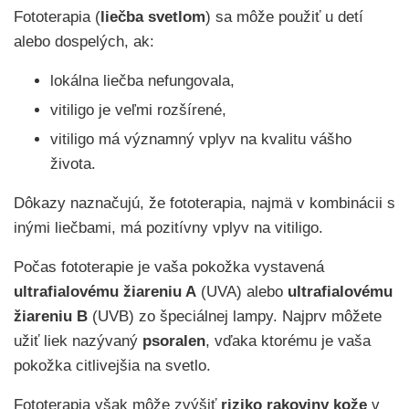
Fototerapia (
liečba svetlom
) sa môže použiť u detí
alebo dospelých, ak:
lokálna liečba nefungovala,
vitiligo je veľmi rozšírené,
vitiligo má významný vplyv na kvalitu vášho
života.
Dôkazy naznačujú, že fototerapia, najmä v kombinácii s
inými liečbami, má pozitívny vplyv na vitiligo.
Počas fototerapie je vaša pokožka vystavená
ultrafialovému žiareniu A
(UVA) alebo
ultrafialovému
žiareniu B
(UVB) zo špeciálnej lampy. Najprv môžete
užiť liek nazývaný
psoralen
, vďaka ktorému je vaša
pokožka citlivejšia na svetlo.
Fototerapia však môže zvýšiť
riziko rakoviny
kože
v