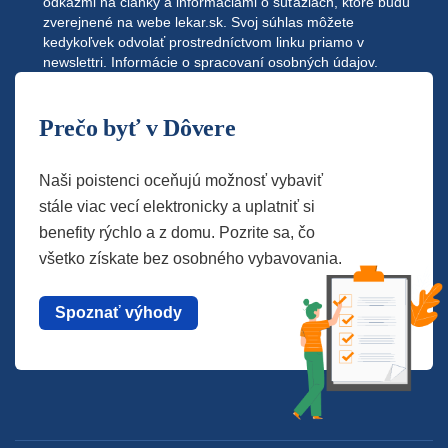
odkazmi na články a informáciami o súťažiach, ktoré budú
zverejnené na webe
lekar.sk
. Svoj súhlas môžete
kedykoľvek odvolať prostredníctvom linku priamo v
newslettri.
Informácie o spracovaní osobných údajov.
Prečo byť v Dôvere
Naši poistenci oceňujú možnosť vybaviť
stále viac vecí elektronicky a uplatniť si
benefity rýchlo a z domu. Pozrite sa, čo
všetko získate bez osobného vybavovania.
Spoznať výhody