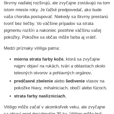
škvrny naďalej rozširujú, ale zvyčajne zostávajú na tom
istom mieste roky. Je ťažké predpovedať, ako bude
vaša choroba postupovať. Niekedy sa škvrny prestanú
tvoriť bez liečby. Vo väčšine prípadov sa strata
pigmentu rozšíri a nakoniec postihne väčšinu vašej
pokožky. Pokožke sa občas môže farba aj vrátiť.
Medzi príznaky vitiliga patria:
mierna strata farby kože
, ktorá sa zvyčajne
najprv objaví na rukách, tvári a oblastiach okolo
telesných otvorov a pohlavných orgánov,
predčasné zbelenie
alebo
šedivenie
vlasov na
pokožke hlavy, mihalniciach, obočí alebo fúzoch,
strata farby naslizniciach
,
Vitiligo môže začať v akomkoľvek veku, ale zvyčajne
sa objaví pred dosiahnutím 30-ky. Vitiligo môže byť: