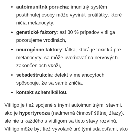
autoimunitná porucha
: imunitný systém
postihnutej osoby môže vyvinúť protilátky, ktoré
ničia melanocyty,
genetické faktory
: asi 30 % prípadov vitiliga
pozorujeme vrodinách,
neurogénne faktory
: látka, ktorá je toxická pre
melanocyty, sa môže uvoľňovať na nervových
zakončeniach vkoži,
sebadeštrukcia
: defekt v melanocytoch
spôsobuje, že sa samé zničia,
kontakt schemikáliou
.
Vitiligo je tiež spojené s inými autoimunitnými stavmi,
ako je
hypertyreóza
(nadmerná činnosť štítnej žľazy),
ale nie u každého s vitiligom sa tieto stavy rozvinú.
Vitiligo môže byť tiež vyvolané určitými udalosťami, ako