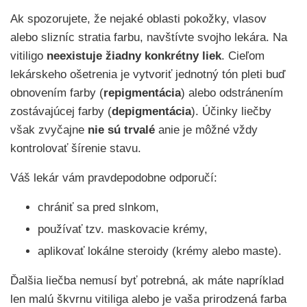
Ak spozorujete, že nejaké oblasti pokožky, vlasov
alebo slizníc stratia farbu, navštívte svojho lekára. Na
vitiligo
neexistuje žiadny konkrétny liek
. Cieľom
lekárskeho ošetrenia je vytvoriť jednotný tón pleti buď
obnovením farby (
repigmentácia
) alebo odstránením
zostávajúcej farby (
depigmentácia
). Účinky liečby
však zvyčajne
nie sú trvalé
anie je môžné vždy
kontrolovať šírenie stavu.
Váš lekár vám pravdepodobne odporučí:
chrániť sa pred slnkom,
používať tzv. maskovacie krémy,
aplikovať lokálne steroidy (krémy alebo maste).
Ďalšia liečba nemusí byť potrebná, ak máte napríklad
len malú škvrnu vitiliga alebo je vaša prirodzená farba