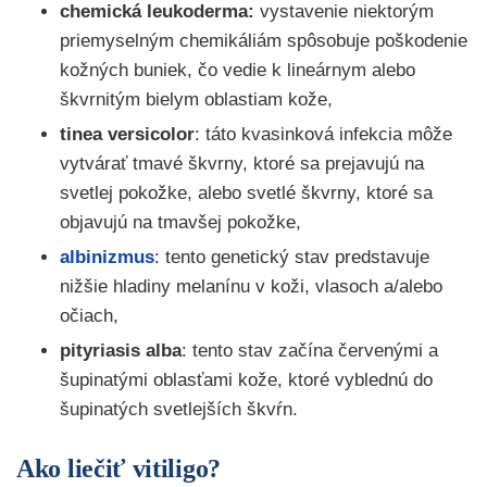
chemická leukoderma:
vystavenie niektorým
priemyselným chemikáliám spôsobuje poškodenie
kožných buniek, čo vedie k lineárnym alebo
škvrnitým bielym oblastiam kože,
tinea versicolor
: táto kvasinková infekcia môže
vytvárať tmavé škvrny, ktoré sa prejavujú na
svetlej pokožke, alebo svetlé škvrny, ktoré sa
objavujú na tmavšej pokožke,
albinizmus
: tento genetický stav predstavuje
nižšie hladiny melanínu v koži, vlasoch a/alebo
očiach,
pityriasis alba
: tento stav začína červenými a
šupinatými oblasťami kože, ktoré vyblednú do
šupinatých svetlejších škvŕn.
Ako liečiť vitiligo?