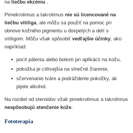
na
liečbu ekzému
.
Pimekrolimus a takrolimus
nie sú licencované na
liečbu vitiliga
, ale môžu sa použiť na pomoc pri
obnove kožného pigmentu u dospelých a detí s
vitiligom. Môžu však spôsobiť
vedľajšie účinky
, ako
napríklad:
pocit pálenia alebo bolesti pri aplikácii na kožu,
pokožka je citlivejšia na slnečné žiarenie,
sčervenanie tváre a podráždenie pokožky, ak
pijete alkohol.
Na rozdiel od steroidov však pimekrolimus a takrolimus
nespôsobujú stenčenie kože
.
Fototerapia