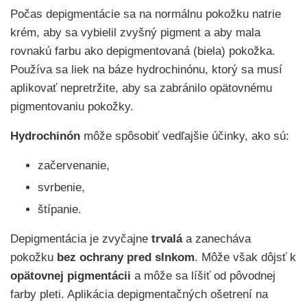
Počas depigmentácie sa na normálnu pokožku natrie
krém, aby sa vybielil zvyšný pigment a aby mala
rovnakú farbu ako depigmentovaná (biela) pokožka.
Používa sa liek na báze hydrochinónu, ktorý sa musí
aplikovať nepretržite, aby sa zabránilo opätovnému
pigmentovaniu pokožky.
Hydrochinón
môže spôsobiť vedľajšie účinky, ako sú:
začervenanie,
svrbenie,
štípanie.
Depigmentácia je zvyčajne
trvalá
a zanecháva
pokožku
bez ochrany pred slnkom
. Môže však dôjsť k
opätovnej pigmentácii
a môže sa líšiť od pôvodnej
farby pleti. Aplikácia depigmentačných ošetrení na