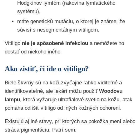
Hodgkinov lymfóm (rakovina lymfatického
systému),
máte genetickú mutáciu, o ktorej je známe, že
súvisí s nesegmentálnym vitiligom.
Vitiligo
nie je spôsobené infekciou
a nemôžete ho
dostať od niekoho iného.
Ako zistiť, či ide o vitiligo?
Biele škvrny sú na koži zvyčajne ľahko viditeľné a
identifikovateľné, ale lekári môžu použiť
Woodovu
lampu
, ktorá vyžaruje ultrafialové svetlo na kožu, atak
pomáha odlíšiť vitiligo od iných kožných ochorení.
Existujú aj iné stavy, pri ktorých sa pokožka mení alebo
stráca pigmentáciu. Patrí sem: