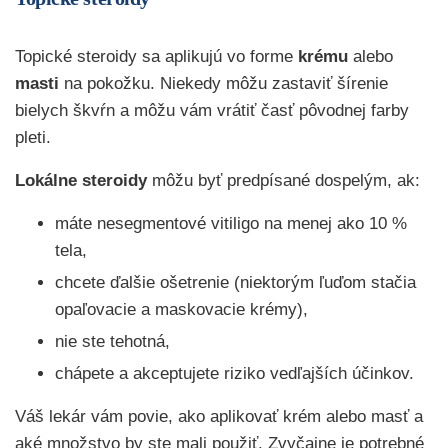
Topické steroidy sa aplikujú vo forme
krému
alebo
masti
na pokožku. Niekedy môžu zastaviť šírenie
bielych škvŕn a môžu vám vrátiť časť pôvodnej farby
pleti.
Lokálne steroidy
môžu byť predpísané dospelým, ak:
máte nesegmentové vitiligo na menej ako 10 %
tela,
chcete ďalšie ošetrenie (niektorým ľuďom stačia
opaľovacie a maskovacie krémy),
nie ste tehotná,
chápete a akceptujete riziko vedľajších účinkov.
Váš lekár vám povie, ako aplikovať krém alebo masť a
aké množstvo by ste mali použiť. Zvyčajne je potrebné