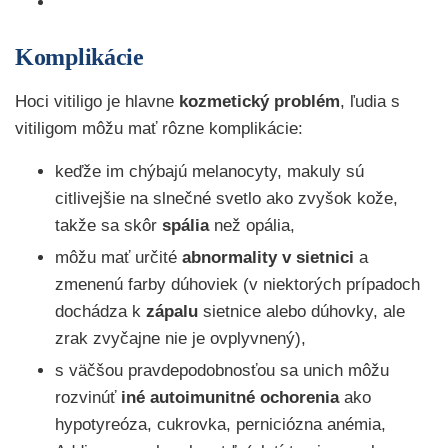
Komplikácie
Hoci vitiligo je hlavne
kozmetický problém
, ľudia s
vitiligom môžu mať rôzne komplikácie:
keďže im chýbajú melanocyty, makuly sú
citlivejšie na slnečné svetlo ako zvyšok kože,
takže sa skôr
spália
než opália,
môžu mať určité
abnormality
v
sietnici
a
zmenenú farby dúhoviek (v niektorých prípadoch
dochádza k
zápalu
sietnice alebo dúhovky, ale
zrak zvyčajne nie je ovplyvnený),
s väčšou pravdepodobnosťou sa unich môžu
rozvinúť
iné autoimunitné ochorenia
ako
hypotyreóza, cukrovka, perniciózna anémia,