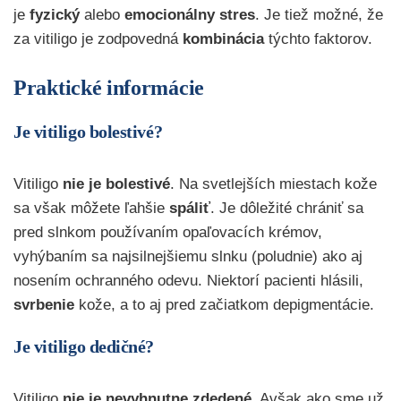
je
fyzický
alebo
emocionálny
stres
. Je tiež možné, že
za vitiligo je zodpovedná
kombinácia
týchto faktorov.
Praktické informácie
Je vitiligo bolestivé?
Vitiligo
nie je bolestivé
. Na svetlejších miestach kože
sa však môžete ľahšie
spáliť
. Je dôležité chrániť sa
pred slnkom používaním opaľovacích krémov,
vyhýbaním sa najsilnejšiemu slnku (poludnie) ako aj
nosením ochranného odevu. Niektorí pacienti hlásili,
svrbenie
kože, a to aj pred začiatkom depigmentácie.
Je vitiligo dedičné?
Vitiligo
nie je nevyhnutne zdedené
. Avšak ako sme už