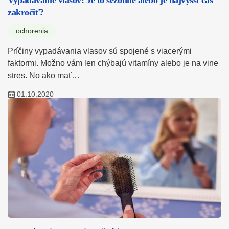
Vypadávanie vlasov: Je to sezónne alebo je najvyšší čas
zakročiť?
ochorenia
Príčiny vypadávania vlasov sú spojené s viacerými
faktormi. Možno vám len chýbajú vitamíny alebo je na vine
stres. No ako mať…
01.10.2020