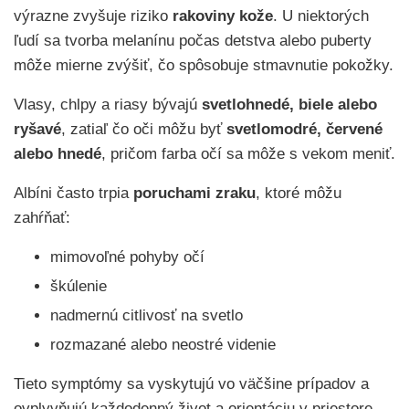
výrazne zvyšuje riziko
rakoviny kože
. U niektorých
ľudí sa tvorba melanínu počas detstva alebo puberty
môže mierne zvýšiť, čo spôsobuje stmavnutie pokožky.
Vlasy, chlpy a riasy bývajú
svetlohnedé, biele alebo
ryšavé
, zatiaľ čo oči môžu byť
svetlomodré, červené
alebo hnedé
, pričom farba očí sa môže s vekom meniť.
Albíni často trpia
poruchami zraku
, ktoré môžu
zahŕňať:
mimovoľné pohyby očí
škúlenie
nadmernú citlivosť na svetlo
rozmazané alebo neostré videnie
Tieto symptómy sa vyskytujú vo väčšine prípadov a
ovplyvňujú každodenný život a orientáciu v priestore.