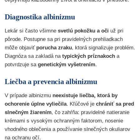
Diagnostika albinizmu
Lekár si často všimne
svetlú pokožku a oči
už pri
pôrode. Postupne sa pri pravidelných prehliadkach
môže objaviť
porucha zraku
, ktorá signalizuje problém.
Diagnóza sa zakladá na
typických príznakoch
a
potvrdzuje sa
genetickým vyšetrením
.
Liečba a prevencia
albinizmu
V prípade albinizmu
neexistuje liečba, ktorá by
ochorenie úplne vyliečila
. Kľúčové je
chrániť sa pred
slnečným žiarením
, čo zahŕňa: pravidelné natieranie
krémami s vysokým ochranným faktorom, nosenie
vhodného oblečenia a používanie slnečných okuliarov
na ochranu očí.