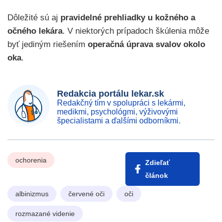
Dôležité sú aj
pravidelné prehliadky u kožného a
očného lekára
. V niektorých prípadoch škúlenia môže
byť jediným riešením
operačná úprava svalov okolo
oka
.
Redakcia portálu lekar.sk
Redakčný tím v spolupráci s lekármi,
medikmi, psychológmi, výživovými
špecialistami a ďalšími odborníkmi.
ochorenia
Zdieľať
článok
albinizmus
červené oči
oči
rozmazané videnie