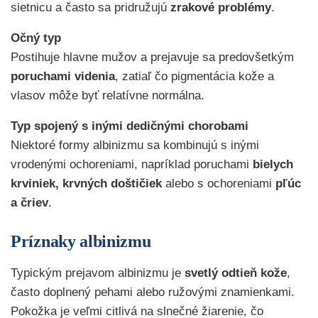
sietnicu a často sa pridružujú
zrakové problémy
.
Očný typ
Postihuje hlavne mužov a prejavuje sa predovšetkým
poruchami videnia
, zatiaľ čo pigmentácia kože a
vlasov môže byť relatívne normálna.
Typ spojený s inými dedičnými chorobami
Niektoré formy albinizmu sa kombinujú s inými
vrodenými ochoreniami, napríklad poruchami
bielych
krviniek, krvných doštičiek
alebo s ochoreniami
pľúc
a čriev
.
Príznaky albinizmu
Typickým prejavom albinizmu je
svetlý odtieň kože
,
často doplnený pehami alebo ružovými znamienkami.
Pokožka je veľmi citlivá na slnečné žiarenie, čo