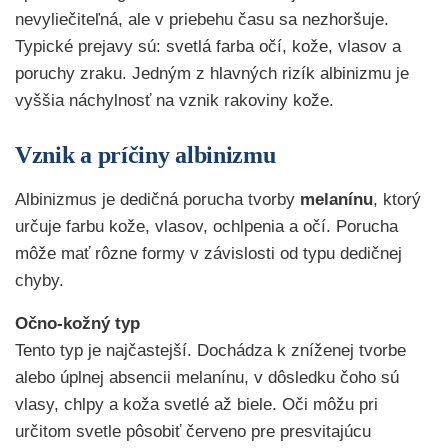
nevyliečiteľná, ale v priebehu času sa nezhoršuje.
Typické prejavy sú: svetlá farba očí, kože, vlasov a
poruchy zraku. Jedným z hlavných rizík albinizmu je
vyššia náchylnosť na vznik rakoviny kože.
Vznik a príčiny albinizmu
Albinizmus je dedičná porucha tvorby
melanínu
, ktorý
určuje farbu kože, vlasov, ochlpenia a očí. Porucha
môže mať rôzne formy v závislosti od typu dedičnej
chyby.
Očno-kožný typ
Tento typ je najčastejší. Dochádza k zníženej tvorbe
alebo úplnej absencii melanínu, v dôsledku čoho sú
vlasy, chlpy a koža svetlé až biele. Oči môžu pri
určitom svetle pôsobiť červeno pre presvitajúcu