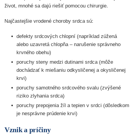
život, mnohé sa dajú riešiť pomocou chirurgie.
Najčastejšie vrodené choroby srdca sú:
defekty srdcových chlopní (napríklad zúžená
alebo uzavretá chlopňa – narušenie správneho
krvného obehu)
poruchy steny medzi dutinami srdca (môže
dochádzať k miešaniu odkysličenej a okysličenej
krvi)
poruchy samotného srdcového svalu (zvýšené
riziko zlyhania srdca)
poruchy prepojenia žíl a tepien v srdci (dôsledkom
je nesprávne prúdenie krvi)
Vznik a príčiny