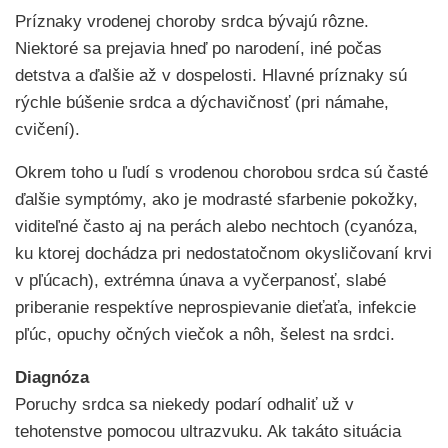
Príznaky vrodenej choroby srdca bývajú rôzne.
Niektoré sa prejavia hneď po narodení, iné počas
detstva a ďalšie až v dospelosti. Hlavné príznaky sú
rýchle búšenie srdca a dýchavičnosť (pri námahe,
cvičení).
Okrem toho u ľudí s vrodenou chorobou srdca sú časté
ďalšie symptómy, ako je modrasté sfarbenie pokožky,
viditeľné často aj na perách alebo nechtoch (cyanóza,
ku ktorej dochádza pri nedostatočnom okysličovaní krvi
v pľúcach), extrémna únava a vyčerpanosť, slabé
priberanie respektíve neprospievanie dieťaťa, infekcie
pľúc, opuchy očných viečok a nôh, šelest na srdci.
Diagnóza
Poruchy srdca sa niekedy podarí odhaliť už v
tehotenstve pomocou ultrazvuku. Ak takáto situácia