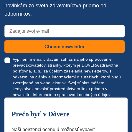
novinkám zo sveta zdravotníctva priamo od
odborníkov.
Chcem newsletter
Vyplnením emailu dávam súhlas na jeho spracovanie
prevádzkovateľovi stránky, ktorým je DÔVERA zdravotná
poisťovňa, a. s., za účelom zasielania newsletterov, s
odkazmi na články a informáciami o súťažiach, ktoré budú
zverejnené na webe
lekar.sk
. Svoj súhlas môžete
kedykoľvek odvolať prostredníctvom linku priamo v
newslettri.
Informácie o spracovaní osobných údajov.
Prečo byť v Dôvere
Naši poistenci oceňujú možnosť vybaviť