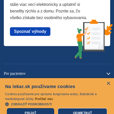
stále viac vecí elektronicky a uplatniť si
benefity rýchlo a z domu. Pozrite sa, čo
všetko získate bez osobného vybavovania.
Spoznať výhody
Pre pacientov
×
O spoločnosti
Na lekar.sk používame cookies
Kontaktujte nás
Cookies používame pre správne fungovanie webu, štatistické a
marketingové účely.
Prečítať viac
ZOBRAZIŤ PODROBNOSTI
Cookies
PRIJAŤ
ODMIETNUŤ