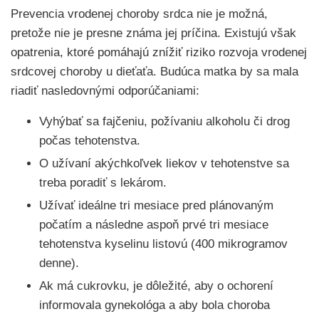
Prevencia vrodenej choroby srdca nie je možná,
pretože nie je presne známa jej príčina. Existujú však
opatrenia, ktoré pomáhajú znížiť riziko rozvoja vrodenej
srdcovej choroby u dieťaťa. Budúca matka by sa mala
riadiť nasledovnými odporúčaniami:
Vyhýbať sa fajčeniu, požívaniu alkoholu či drog
počas tehotenstva.
O užívaní akýchkoľvek liekov v tehotenstve sa
treba poradiť s lekárom.
Užívať ideálne tri mesiace pred plánovaným
počatím a následne aspoň prvé tri mesiace
tehotenstva kyselinu listovú (400 mikrogramov
denne).
Ak má cukrovku, je dôležité, aby o ochorení
informovala gynekológa a aby bola choroba