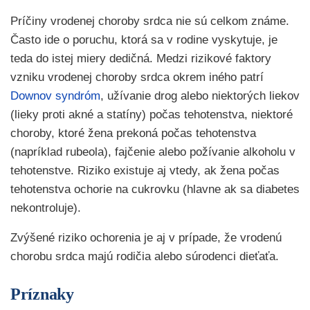
Príčiny vrodenej choroby srdca nie sú celkom známe.
Často ide o poruchu, ktorá sa v rodine vyskytuje, je
teda do istej miery dedičná. Medzi rizikové faktory
vzniku vrodenej choroby srdca okrem iného patrí
Downov syndróm
, užívanie drog alebo niektorých liekov
(lieky proti akné a statíny) počas tehotenstva, niektoré
choroby, ktoré žena prekoná počas tehotenstva
(napríklad rubeola), fajčenie alebo požívanie alkoholu v
tehotenstve. Riziko existuje aj vtedy, ak žena počas
tehotenstva ochorie na cukrovku (hlavne ak sa diabetes
nekontroluje).
Zvýšené riziko ochorenia je aj v prípade, že vrodenú
chorobu srdca majú rodičia alebo súrodenci dieťaťa.
Príznaky