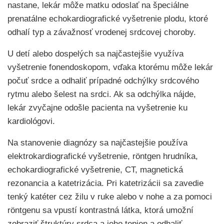
nastane, lekár môže matku odoslať na špeciálne
prenatálne echokardiografické vyšetrenie plodu, ktoré
odhalí typ a závažnosť vrodenej srdcovej choroby.
U detí alebo dospelých sa najčastejšie využíva
vyšetrenie fonendoskopom, vďaka ktorému môže lekár
počuť srdce a odhaliť prípadné odchýlky srdcového
rytmu alebo šelest na srdci. Ak sa odchýlka nájde,
lekár zvyčajne odošle pacienta na vyšetrenie ku
kardiológovi.
Na stanovenie diagnózy sa najčastejšie používa
elektrokardiografické vyšetrenie, röntgen hrudníka,
echokardiografické vyšetrenie, CT, magnetická
rezonancia a katetrizácia. Pri katetrizácii sa zavedie
tenký katéter cez žilu v ruke alebo v nohe a za pomoci
röntgenu sa vpustí kontrastná látka, ktorá umožní
zobraziť štruktúry srdca a jeho tepien a odhaliť