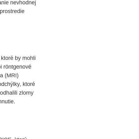
vanie nevhodnej
prostredie
 ktoré by mohli
pi röntgenové
ia (MRI)
dchýlky, ktoré
odhalili zlomy
hnutie.