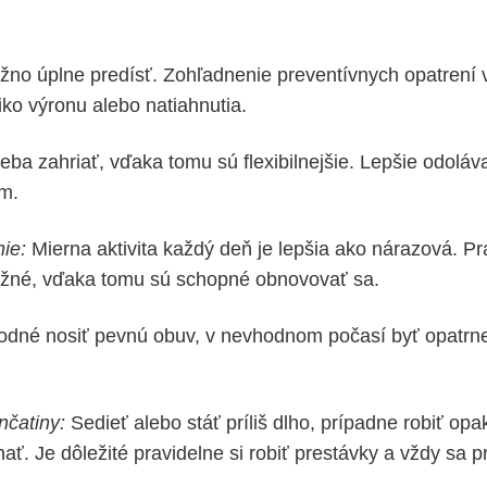
no úplne predísť. Zohľadnenie preventívnych opatrení
iko výronu alebo natiahnutia.
eba zahriať, vďaka tomu sú flexibilnejšie. Lepšie odolá
m.
ie:
Mierna aktivita každý deň je lepšia ako nárazová. Pr
ružné, vďaka tomu sú schopné obnovovať sa.
dné nosiť pevnú obuv, v nevhodnom počasí byť opatrnejš
nčatiny:
Sedieť alebo stáť príliš dlho, prípadne robiť op
ť. Je dôležité pravidelne si robiť prestávky a vždy sa p