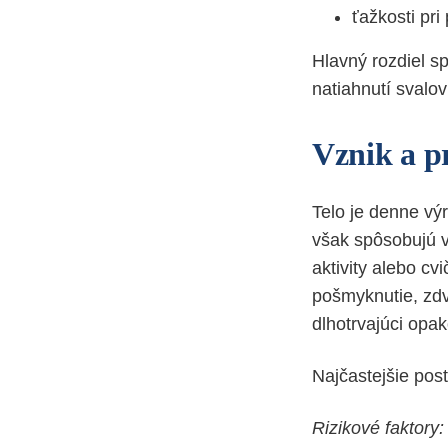
ťažkosti pri
Hlavný rozdiel sp
natiahnutí svalov
Vznik a p
Telo je denne výr
však spôsobujú v
aktivity alebo c
pošmyknutie, zdv
dlhotrvajúci opa
Najčastejšie post
Rizikové faktory: