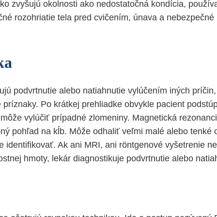
ziko zvyšujú okolnosti ako nedostatočná kondícia, použí
čné rozohriatie tela pred cvičením, únava a nebezpečné 
ka
ujú podvrtnutie alebo natiahnutie vylúčením iných príčin,
 príznaky. Po krátkej prehliadke obvykle pacient podstú
é môže vylúčiť prípadné zlomeniny. Magnetická rezonanc
ný pohľad na kĺb. Môže odhaliť veľmi malé alebo tenké o
 identifikovať. Ak ani MRI, ani röntgenové vyšetrenie ne
stnej hmoty, lekár diagnostikuje podvrtnutie alebo natia