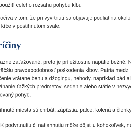
 použití celého rozsahu pohybu kĺbu
očíva v tom, že pri vyvrtnutí sa objavuje podliatina okolo 
 kŕče v postihnutom svale.
ríčiny
azne zaťažované, preto je príležitostné napätie bežné. N
äčšiu pravdepodobnosť poškodenia kĺbov. Patria medzi n
vičenie vrátane behu a džogingu, nehody, napríklad pád a
íhanie ťažkých predmetov, sedenie alebo státie v nezvyča
kovaný pohyb.
ihnuté miesta sú chrbát, zápästia, palce, kolená a členky
K podvrtnutiu či natiahnutiu môže dôjsť u kohokoľvek, 