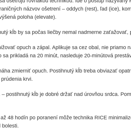
sa ošetrujú rovnakou technikou. Ide o postup nazývaný 
aničných názvov ošetrení – oddych (rest), ľad (ice), ko
výšená poloha (elevate).
nutý kĺb by sa počas liečby nemal nadmerne zaťažovať, 
žovať opuch a zápal. Aplikuje sa cez obal, nie priamo 
o sa prikladá na 20 minút, nasleduje 20-minútová prestá
ha zmierniť opuch. Postihnutý kĺb treba obviazať opatr
 prúdenia krvi.
a
– postihnutý kĺb je dobré držať nad úrovňou srdca. Pom
 až 48 hodín po poranení môže technika RICE minimaliz
 bolesti.