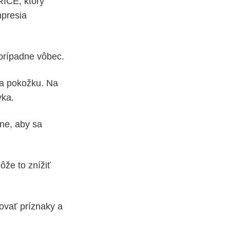
RICE, ktorý
mpresia
prípadne vôbec.
na pokožku. Na
vka.
ne, aby sa
ôže to znížiť
ovať príznaky a