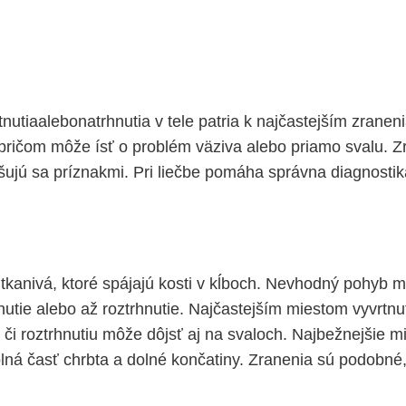
rtnutiaalebonatrhnutia v tele patria k najčastejším zran
 pričom môže ísť o problém väziva alebo priamo svalu. Z
šujú sa príznakmi. Pri liečbe pomáha správna diagnostik
tkanivá, ktoré spájajú kosti v kĺboch. Nevhodný pohyb m
nutie alebo až roztrhnutie. Najčastejším miestom vyvrtnu
 či roztrhnutiu môže dôjsť aj na svaloch. Najbežnejšie m
olná časť chrbta a dolné končatiny. Zranenia sú podobné,