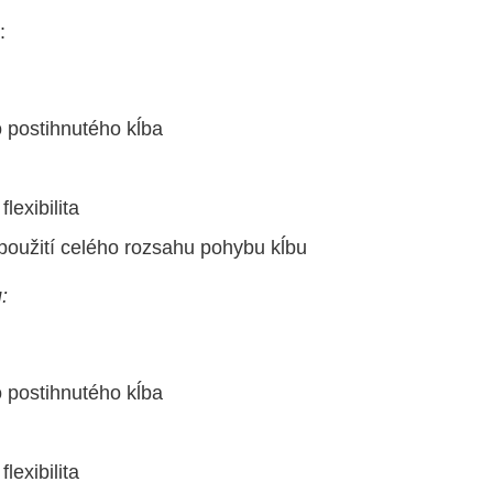
:
o postihnutého kĺba
exibilita
 použití celého rozsahu pohybu kĺbu
:
o postihnutého kĺba
exibilita