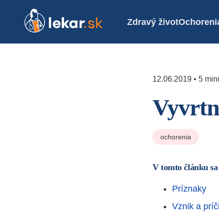
Zdravý život
Ochoreni
12.06.2019 • 5 minú
Vyvrtn
ochorenia
V tomto článku sa
Príznaky
Vznik a príč