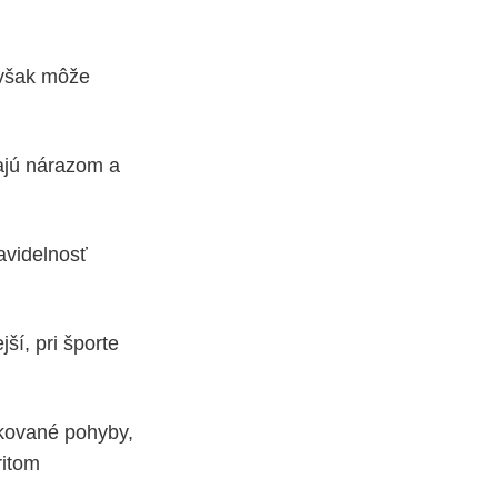
 však môže
vajú nárazom a
avidelnosť
í, pri športe
akované pohyby,
ritom