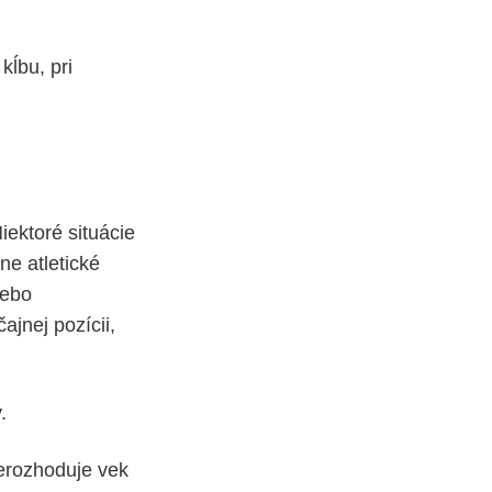
kĺbu, pri
iektoré situácie
e atletické
lebo
jnej pozícii,
.
nerozhoduje vek