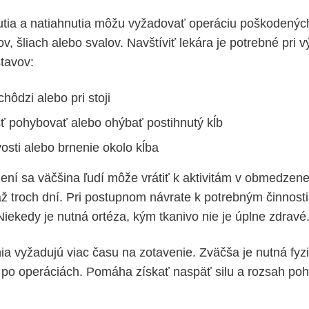
utia a natiahnutia môžu vyžadovať operáciu poškodenýc
v, šliach alebo svalov. Navštíviť lekára je potrebné pri 
stavov:
chôdzi alebo pri stoji
 pohybovať alebo ohýbať postihnutý kĺb
ivosti alebo brnenie okolo kĺba
ení sa väčšina ľudí môže vrátiť k aktivitám v obmedzene
ž troch dní. Pri postupnom návrate k potrebným činnosti
Niekedy je nutná ortéza, kým tkanivo nie je úplne zdravé
ia vyžadujú viac času na zotavenie. Zväčša je nutná fyzi
 po operáciách. Pomáha získať naspäť silu a rozsah po