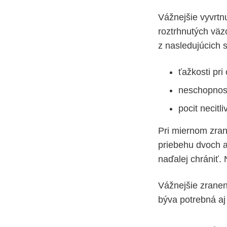
Vážnejšie vyvrtn
roztrhnutých väzo
z nasledujúcich 
ťažkosti pri 
neschopnosť
pocit necitl
Pri miernom zran
priebehu dvoch a
naďalej chrániť. 
Vážnejšie zranen
býva potrebná aj