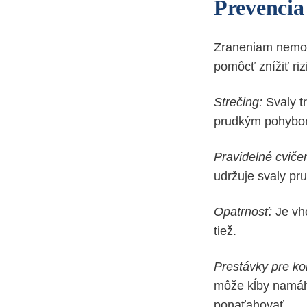
Prevencia
Zraneniam nemož
pomôcť znížiť riz
Strečing:
Svaly tr
prudkým pohybo
Pravidelné cvičen
udržuje svaly p
Opatrnosť:
Je vho
tiež.
Prestávky pre ko
môže kĺby namáha
ponaťahovať.