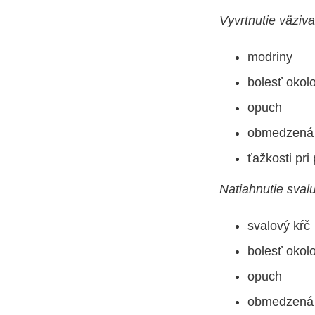
Vyvrtnutie väziva
modriny
bolesť okol
opuch
obmedzená fl
ťažkosti pri
Natiahnutie svalu
svalový kŕč
bolesť okol
opuch
obmedzená fl