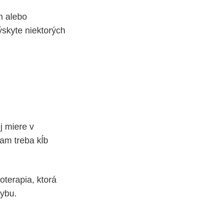
h alebo
výskyte niektorých
j miere v
am treba kĺb
.
oterapia, ktorá
hybu.