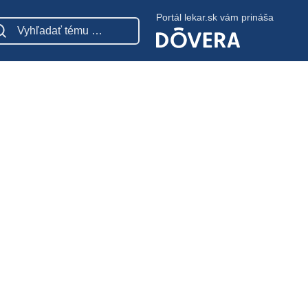
Portál lekar.sk vám prináša