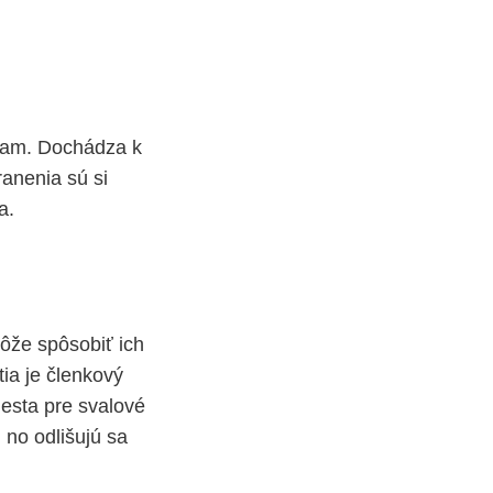
eniam. Dochádza k
ranenia sú si
a.
ôže spôsobiť ich
tia je členkový
iesta pre svalové
 no odlišujú sa