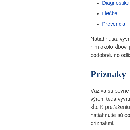
Diagnostika
Liečba
Prevencia
Natiahnutia, vyv
nim okolo kĺbov,
podobné, no odli
Príznaky
Väzivá sú pevné 
výron, teda vyvrt
kĺb. K preťaženiu
natiahnutie sú d
príznakmi.