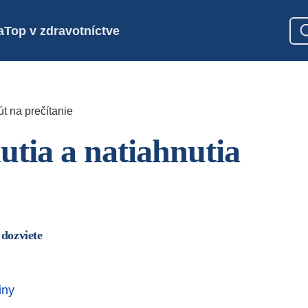
a
Top v zdravotníctve
t na prečítanie
utia a natiahnutia
 dozviete
iny