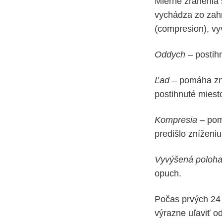
Mierne zranenia 
vychádza zo zahr
(compresion), vy
Oddych
– postih
Ľad
– pomáha zni
postihnuté miest
Kompresia –
pomá
predišlo zníženiu
Vyvýšená poloh
opuch.
Počas prvých 24
výrazne uľaviť od