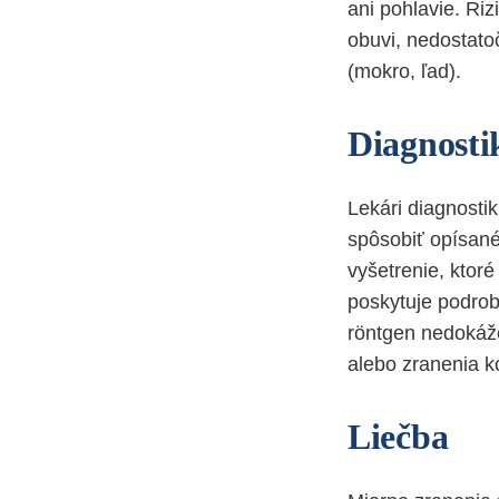
ani pohlavie. Ri
obuvi, nedostato
(mokro, ľad).
Diagnosti
Lekári diagnostik
spôsobiť opísané
vyšetrenie, ktor
poskytuje podrob
röntgen nedokáže
alebo zranenia ko
Liečba