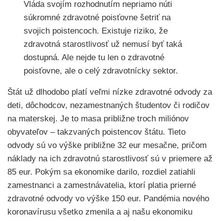
Vláda svojím rozhodnutím nepriamo núti
súkromné zdravotné poisťovne šetriť na
svojich poistencoch. Existuje riziko, že
zdravotná starostlivosť už nemusí byť taká
dostupná. Ale nejde tu len o zdravotné
poisťovne, ale o celý zdravotnícky sektor.
Štát už dlhodobo platí veľmi nízke zdravotné odvody za
deti, dôchodcov, nezamestnaných študentov či rodičov
na materskej. Je to masa približne troch miliónov
obyvateľov – takzvaných poistencov štátu. Tieto
odvody sú vo výške približne 32 eur mesačne, pričom
náklady na ich zdravotnú starostlivosť sú v priemere až
85 eur. Pokým sa ekonomike darilo, rozdiel zatiahli
zamestnanci a zamestnávatelia, ktorí platia prierné
zdravotné odvody vo výške 150 eur. Pandémia nového
koronavírusu všetko zmenila a aj našu ekonomiku