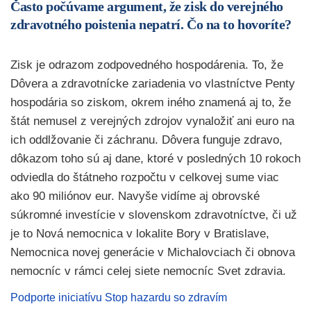
Často počúvame argument, že zisk do verejného
zdravotného poistenia nepatrí. Čo na to hovoríte?
Zisk je odrazom zodpovedného hospodárenia. To, že
Dôvera a zdravotnícke zariadenia vo vlastníctve Penty
hospodária so ziskom, okrem iného znamená aj to, že
štát nemusel z verejných zdrojov vynaložiť ani euro na
ich oddlžovanie či záchranu. Dôvera funguje zdravo,
dôkazom toho sú aj dane, ktoré v posledných 10 rokoch
odviedla do štátneho rozpočtu v celkovej sume viac
ako 90 miliónov eur. Navyše vidíme aj obrovské
súkromné investície v slovenskom zdravotníctve, či už
je to Nová nemocnica v lokalite Bory v Bratislave,
Nemocnica novej generácie v Michalovciach či obnova
nemocníc v rámci celej siete nemocníc Svet zdravia.
Podporte iniciatívu Stop hazardu so zdravím