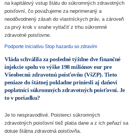
na kapitálový vstup štátu do súkromných zdravotných
poisťovní, čo považujeme za neprimeraný a
neodôvodnený zásah do vlastníckych práv, a zároveň
za prvý krok v snahe vytlačiť z trhu súkromné
zdravotné poisťovne.
Podporte iniciatívu Stop hazardu so zdravím
Vláda schválila za posledné týždne dve finančné
injekcie spolu vo výške 198 miliónov eur pre
Všeobecnú zdravotnú poisťovňu (VšZP). Tieto
peniaze do štátnej pokladne priniesli aj daňoví
poplatníci súkromných zdravotných poisťovní. Je
to v poriadku?
Je to nespravodlivé. Poistenci súkromných
zdravotných poisťovní tiež platia dane a z ich peňazí sa
dotuje štátna zdravotná poisťovňa.