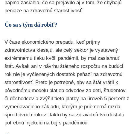
naplno zasiahla, čo sa prejavilo aj v tom, že chýbajú
peniaze na zdravotnú starostlivosť.
Čo sa s tým dá robiť?
V čase ekonomického prepadu, keď príjmy
zdravotníctva klesajú, ale celý sektor je vystavený
extrémnemu tlaku kvôli pandémii, by mal zasiahnuť
štát. Avšak ani v návrhu štátneho rozpočtu na budúci
rok nie je vyčlenených dostatok peňazí na zdravotnú
starostlivosť. Preto je potrebné, aby sa štát vrátil k
pôvodnému modelu platieb odvodov za deti, študentov
či dôchodcov a zvýšil tieto platby na úroveň 5 percent z
vymeriavacieho základu, ktorým je priemerná mzda
spred dvoch rokov. Takto by sa zdravotníctvo dostalo
potrebnú injekciu na boj s pandémiou.