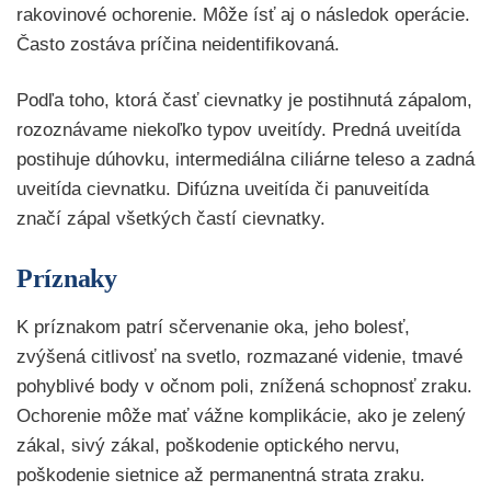
rakovinové ochorenie. Môže ísť aj o následok operácie.
Často zostáva príčina neidentifikovaná.
Podľa toho, ktorá časť cievnatky je postihnutá zápalom,
rozoznávame niekoľko typov uveitídy. Predná uveitída
postihuje dúhovku, intermediálna ciliárne teleso a zadná
uveitída cievnatku. Difúzna uveitída či panuveitída
značí zápal všetkých častí cievnatky.
Príznaky
K príznakom patrí sčervenanie oka, jeho bolesť,
zvýšená citlivosť na svetlo, rozmazané videnie, tmavé
pohyblivé body v očnom poli, znížená schopnosť zraku.
Ochorenie môže mať vážne komplikácie, ako je zelený
zákal, sivý zákal, poškodenie optického nervu,
poškodenie sietnice až permanentná strata zraku.