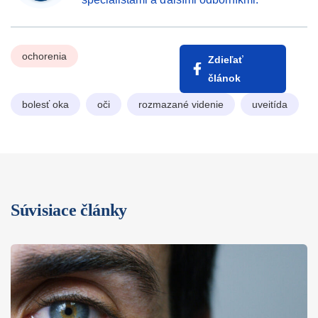
ochorenia
Zdieľať
článok
bolesť oka
oči
rozmazané videnie
uveitída
Súvisiace články