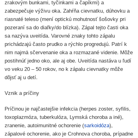
zrakovým bunkami, tyčinkami a čapíkmi) a
zabezpečuje výživu oka. Zahŕňa cievnatku, dúhovku a
riasnaté teleso (mení optickú mohutnosť šošovky pri
pozeraní sa do diaľky/do blízka). Zápal tejto časti oka
sa nazýva uveitída. Varovné znaky tohto zápalu
prichádzajú často prudko a rýchlo progredujú. Patrí k
nim najmä sčervenanie oka a rozmazané videnie. Môže
postihnúť jedno oko, ale aj obe. Uveitída nastáva u ľudí
vo veku 20 – 50 rokov, no k zápalu cievnatky môže
dôjsť aj u detí.
Vznik a príčiny
Príčinou je najčastejšie infekcia (herpes zoster, syfilis,
toxoplazmóza, tuberkulóza, Lymská choroba a iné),
zranenie, autoimunitné ochorenie (
sarkoidóza
),
zápalové ochorenie, ako je Crohnova choroba, prípadne