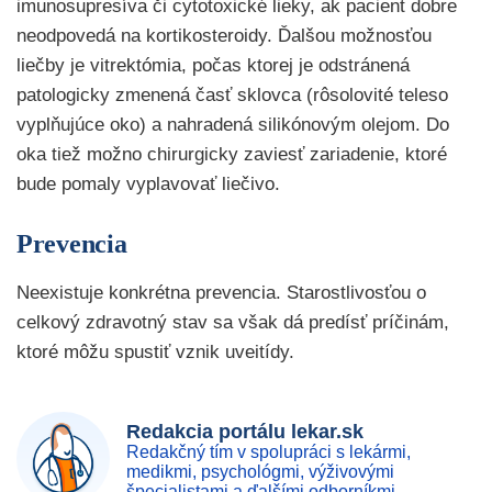
imunosupresíva či cytotoxické lieky, ak pacient dobre
neodpovedá na kortikosteroidy. Ďalšou možnosťou
liečby je vitrektómia, počas ktorej je odstránená
patologicky zmenená časť sklovca (rôsolovité teleso
vyplňujúce oko) a nahradená silikónovým olejom. Do
oka tiež možno chirurgicky zaviesť zariadenie, ktoré
bude pomaly vyplavovať liečivo.
Prevencia
Neexistuje konkrétna prevencia. Starostlivosťou o
celkový zdravotný stav sa však dá predísť príčinám,
ktoré môžu spustiť vznik uveitídy.
Redakcia portálu lekar.sk
Redakčný tím v spolupráci s lekármi,
medikmi, psychológmi, výživovými
špecialistami a ďalšími odborníkmi.