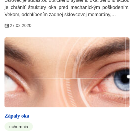
Sklovec je súčasťou optického systému oka. Jeho funkciou
je chrániť štruktúry oka pred mechanickým poškodením.
Vekom, odchlípením zadnej sklovcovej membrány,…
27.02.2020
Zápaly oka
ochorenia