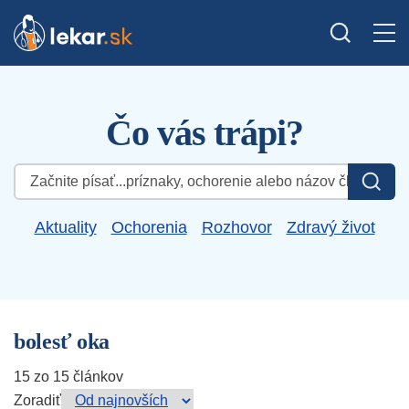
Čo vás trápi?
Hľadať:
Aktuality
Ochorenia
Rozhovor
Zdravý život
bolesť oka
15 zo 15 článkov
Zoradiť