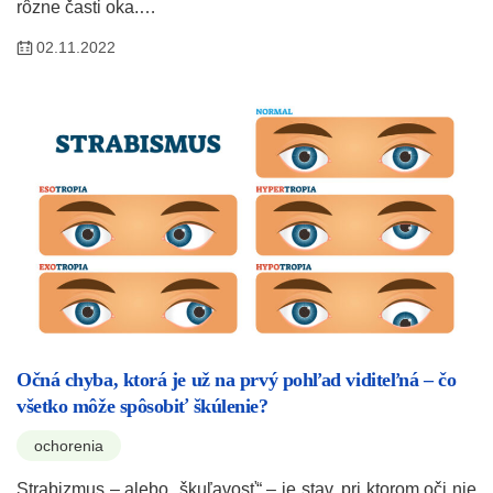
rôzne časti oka.…
02.11.2022
Očná chyba, ktorá je už na prvý pohľad viditeľná – čo
všetko môže spôsobiť škúlenie?
ochorenia
Strabizmus – alebo „škuľavosť“ – je stav, pri ktorom oči nie