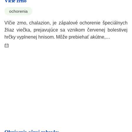
Vlčie zrno
ochorenia
Vlčie zrno, chalazion, je zápalové ochorenie špeciálnych
žliaz viečka, prejavujúce sa vznikom červenej bolestivej
hrčky vyplnenej hnisom. Môže prebiehať akútne,…