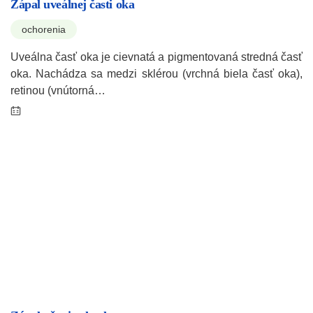
Zápal uveálnej časti oka
ochorenia
Uveálna časť oka je cievnatá a pigmentovaná stredná časť
oka. Nachádza sa medzi sklérou (vrchná biela časť oka),
retinou (vnútorná…