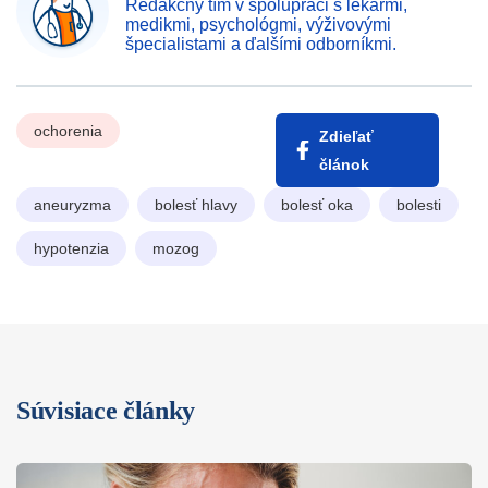
Redakčný tím v spolupráci s lekármi,
medikmi, psychológmi, výživovými
špecialistami a ďalšími odborníkmi.
ochorenia
Zdieľať
článok
aneuryzma
bolesť hlavy
bolesť oka
bolesti
hypotenzia
mozog
Súvisiace články