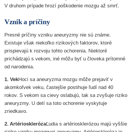
V druhom prípade hrozí poškodenie mozgu až smrť.
Vznik a príčiny
Presné príčiny vzniku aneuryzmy nie sú známe.
Existuje však niekoľko rizikových faktorov, ktoré
prispievajú k rozvoju tohto ochorenia. Niektoré
prichádzajú s vekom, iné môžu byť u človeka prítomné
od narodenia.
1. Vek
Hoci sa aneuryzma mozgu môže prejaviť v
akomkoľvek veku, častejšie postihuje ľudí nad 40
rokov. S vekom sa cievy oslabujú, tak sa zvyšuje riziko
aneuryzmy. U detí sa toto ochorenie vyskytuje
zriedkavo.
2. Artérioskleróza
Ľudia s artériosklerózou majú vyššie
riziko vzniku mozgovej aneuryzmy. Artérioskleróza je