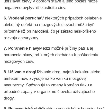
udržiavať cievy v dobrom stave a jeho pokles môže
negatívne ovplyvniť elasticitu ciev.
6. Vrodená porucha
V niektorých prípadoch oslabenie
alebo iný defekt na mozgových cievach môžu byť
prítomné už pri narodení, čo je základ neskoršieho
rozvoja aneuryzmy.
7. Poranenie hlavy
Medzi možné príčiny patria aj
poranenia hlavy, pri ktorých dochádza k poškodeniu
mozgových ciev.
8. Užívanie drog
Užívanie drog, najmä kokaínu alebo
amfetamínov, zvyšuje riziko vzniku mozgovej
aneuryzmy. Spôsobujú to zmeny krvného tlaku a
prípadné zápaly v organizme človeka užívajúceho
drogy.
9. Polycystické obličky
Ide o genetické ochorenie, keď