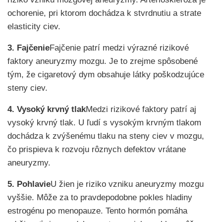
ochorenie, pri ktorom dochádza k stvrdnutiu a strate
elasticity ciev.
3. Fajčenie
Fajčenie patrí medzi výrazné rizikové
faktory aneuryzmy mozgu. Je to zrejme spôsobené
tým, že cigaretový dym obsahuje látky poškodzujúce
steny ciev.
4. Vysoký krvný tlak
Medzi rizikové faktory patrí aj
vysoký krvný tlak. U ľudí s vysokým krvným tlakom
dochádza k zvýšenému tlaku na steny ciev v mozgu,
čo prispieva k rozvoju rôznych defektov vrátane
aneuryzmy.
5. Pohlavie
U žien je riziko vzniku aneuryzmy mozgu
vyššie. Môže za to pravdepodobne pokles hladiny
estrogénu po menopauze. Tento hormón pomáha