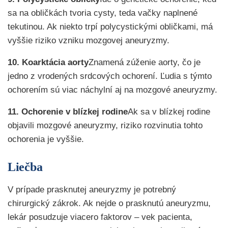
sa na obličkách tvoria cysty, teda vačky naplnené
tekutinou. Ak niekto trpí polycystickými obličkami, má
vyššie riziko vzniku mozgovej aneuryzmy.
10. Koarktácia aorty
Znamená zúženie aorty, čo je
jedno z vrodených srdcových ochorení. Ľudia s týmto
ochorením sú viac náchylní aj na mozgové aneuryzmy.
11. Ochorenie v blízkej rodine
Ak sa v blízkej rodine
objavili mozgové aneuryzmy, riziko rozvinutia tohto
ochorenia je vyššie.
Liečba
V prípade prasknutej aneuryzmy je potrebný
chirurgický zákrok. Ak nejde o prasknutú aneuryzmu,
lekár posudzuje viacero faktorov – vek pacienta,