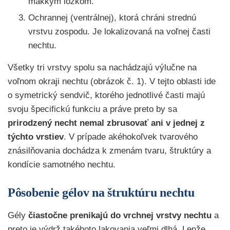
mäkkým lôžkom.
Ochrannej (ventrálnej), ktorá chráni strednú
vrstvu zospodu. Je lokalizovaná na voľnej časti
nechtu.
Všetky tri vrstvy spolu sa nachádzajú výlučne na
voľnom okraji nechtu (obrázok č. 1). V tejto oblasti ide
o symetrický sendvič, ktorého jednotlivé časti majú
svoju špecifickú funkciu a práve preto by sa
prirodzený necht nemal zbrusovať ani v jednej z
týchto vrstiev
. V prípade akéhokoľvek tvarového
znásilňovania dochádza k zmenám tvaru, štruktúry a
kondície samotného nechtu.
Pôsobenie gélov na štruktúru nechtu
Gély
čiastočne prenikajú do vrchnej vrstvy nechtu
a
preto je výdrž takéhoto lakovania veľmi dlhá. Lenže