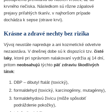
krvného riečiska. Následkom sú rôzne zápalové
prejavy priľahlých tkanív, v najhoršom prípade
dochádza k sepse (otrave krvi).
Krásne a zdravé nechty bez rizika
Vývoj neustále napreduje a ani kozmetické odvetvie
nezaostáva. V dnešnej dobe sú k dispozícii tzv.
čisté
laky
, ktoré pri správnom nalakovaní vydržia aj 14 dní,
pritom
neobsahujú
týchto
päť zdraviu škodlivých
látok
:
DBP – dibutyl ftalát (toxický),
formaldehyd (toxický, karcinogénny, mutagénny),
formaldehydovú živicu (môže spôsobiť
podráždenie pokožky),