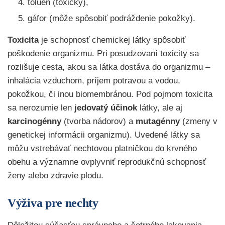
toluén (toxický),
gáfor (môže spôsobiť podráždenie pokožky).
Toxicita
je schopnosť chemickej látky spôsobiť
poškodenie organizmu. Pri posudzovaní toxicity sa
rozlišuje cesta, akou sa látka dostáva do organizmu –
inhalácia vzduchom, príjem potravou a vodou,
pokožkou, či inou biomembránou. Pod pojmom toxicita
sa nerozumie len
jedovatý účinok
látky, ale aj
karcinogénny
(tvorba nádorov) a
mutagénny
(zmeny v
genetickej informácii organizmu). Uvedené látky sa
môžu vstrebávať nechtovou platničkou do krvného
obehu a významne ovplyvniť reprodukčnú schopnosť
ženy alebo zdravie plodu.
Výživa pre nechty