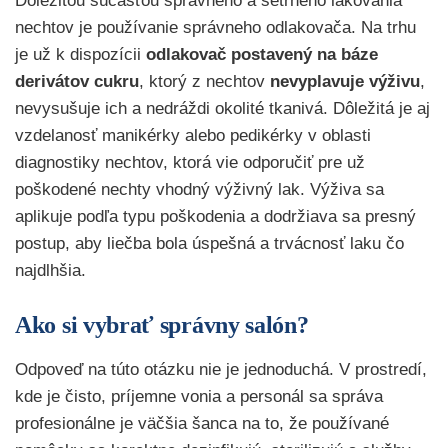
Dôležitou súčasťou správneho a šetrného lakovania
nechtov je používanie správneho odlakovača. Na trhu
je už k dispozícii
odlakovač postavený na báze
derivátov cukru
, ktorý z nechtov
nevyplavuje výživu
,
nevysušuje ich a nedráždi okolité tkanivá. Dôležitá je aj
vzdelanosť manikérky alebo pedikérky v oblasti
diagnostiky nechtov, ktorá vie odporučiť pre už
poškodené nechty vhodný výživný lak. Výživa sa
aplikuje podľa typu poškodenia a dodržiava sa presný
postup, aby liečba bola úspešná a trvácnosť laku čo
najdlhšia.
Ako si vybrať správny salón?
Odpoveď na túto otázku nie je jednoduchá. V prostredí,
kde je čisto, príjemne vonia a personál sa správa
profesionálne je väčšia šanca na to, že používané