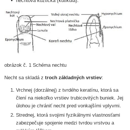
nechtová kožtička (kutikula).
obrázok č. 1 Schéma nechtu
Necht sa skladá z
troch základných vrstiev
:
Vrchnej (dorzálnej) z tvrdého keratínu, ktorá sa
člení na niekoľko vrstiev trubicovitých buniek. Jej
úlohou je chrániť necht pred vonkajšími vplyvmi.
Strednej, ktorá svojimi fyzikálnymi vlastnosťami
zabezpečuje spojenie medzi tvrdou vrstvou a