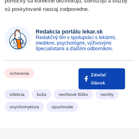
pomôcky sa korektne dezinfikujú, sterilizujú a služby
sú poskytované naozaj zodpovedne.
Redakcia portálu lekar.sk
Redakčný tím v spolupráci s lekármi,
medikmi, psychológmi, výživovými
špecialistami a ďalšími odborníkmi.
ochorenia
Zdieľať
článok
infekcia
koža
nechtové lôžko
nechty
onychomykóza
opuchnutie