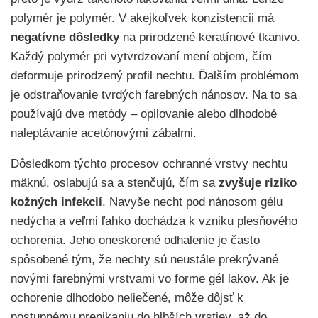
polymér je polymér. V akejkoľvek konzistencii má
negatívne dôsledky
na prirodzené keratínové tkanivo.
Každý polymér pri vytvrdzovaní mení objem, čím
deformuje prirodzený profil nechtu. Ďalším problémom
je odstraňovanie tvrdých farebných nánosov. Na to sa
používajú dve metódy – opilovanie alebo dlhodobé
naleptávanie acetónovými zábalmi.
Dôsledkom týchto procesov ochranné vrstvy nechtu
mäknú, oslabujú sa a stenčujú, čím sa
zvyšuje riziko
kožných infekcií
. Navyše necht pod nánosom gélu
nedýcha a veľmi ľahko dochádza k vzniku plesňového
ochorenia. Jeho oneskorené odhalenie je často
spôsobené tým, že nechty sú neustále prekrývané
novými farebnými vrstvami vo forme gél lakov. Ak je
ochorenie dlhodobo neliečené, môže dôjsť k
postupnému prenikaniu do hlbších vrstiev, až do