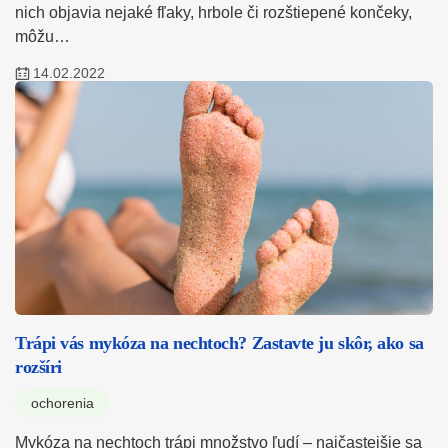
nich objavia nejaké fľaky, hrbole či rozštiepené končeky,
môžu…
14.02.2022
Trápi vás mykóza na nechtoch? Zastavte ju skôr, ako sa
rozšíri
ochorenia
Mykóza na nechtoch trápi množstvo ľudí – najčastejšie sa