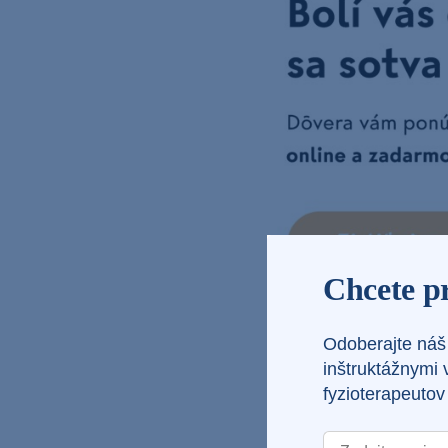
Chcete pr
Odoberajte náš 
Ako zača
inštruktážnymi 
fyzioterapeuto
Ak chcete začať 