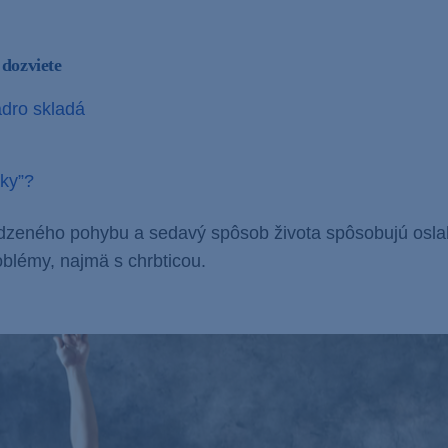
 dozviete
adro skladá
ky”?
dzeného pohybu a sedavý spôsob života spôsobujú osla
blémy, najmä s chrbticou.