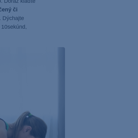
o. Dôraz klaďte
čený či
. Dýchajte
u 10sekúnd,