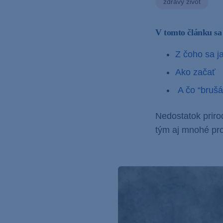
zdravý život
V tomto článku sa
Z čoho sa j
Ako začať
A čo “brušá
Nedostatok priro
tým aj mnohé pro