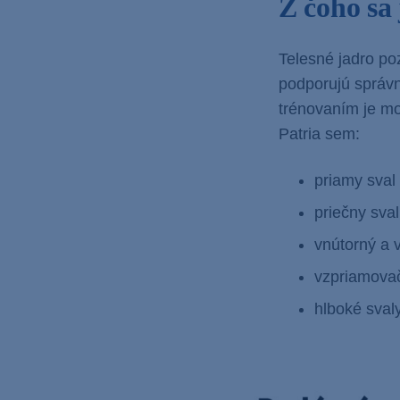
Z čoho sa
Telesné jadro po
podporujú správ
trénovaním je 
Patria sem:
priamy sval
priečny sva
vnútorný a 
vzpriamovač
hlboké svaly