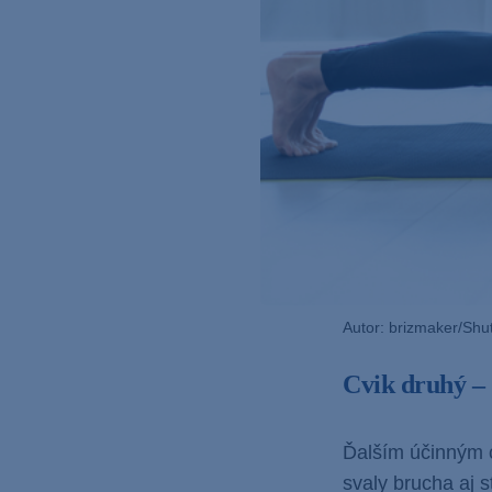
Autor: brizmaker/Shu
Cvik druhý –
Ďalším účinným c
svaly brucha aj 