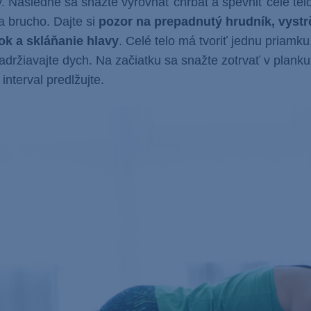
y. Následne sa snažte vyrovnať chrbát a spevniť celé tel
a brucho. Dajte si
pozor na prepadnutý hrudník, vystr
k a skláňanie hlavy
. Celé telo má tvoriť jednu priamku
adržiavajte dych. Na začiatku sa snažte zotrvať v plank
nterval predlžujte.