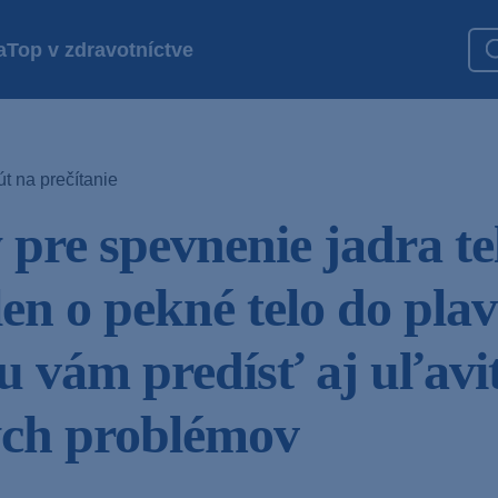
a
Top v zdravotníctve
t na prečítanie
 pre spevnenie jadra te
en o pekné telo do plav
 vám predísť aj uľavi
ch problémov