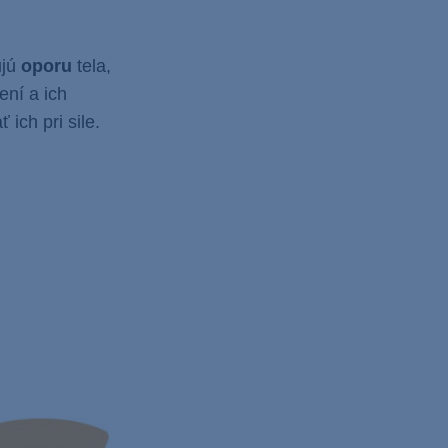
ujú
oporu
tela,
ení a ich
 ich pri sile.