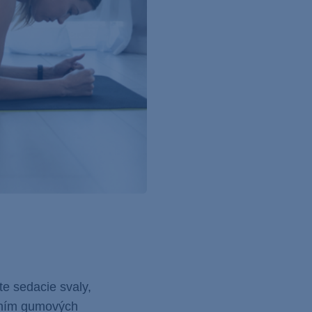
te sedacie svaly,
daním gumových