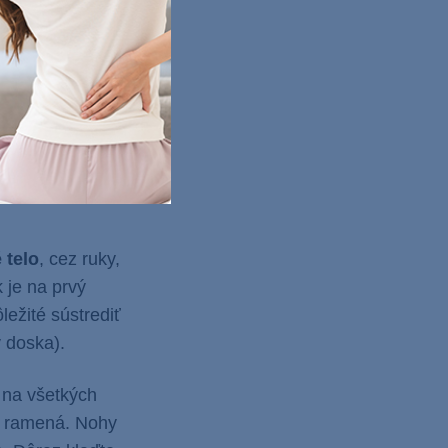
sionála z danej
átom), ale
sa sústreďte sa
ne, so
odobe zvýšenia
 telo
, cez ruky,
k je na prvý
ežité sústrediť
v doska).
 na všetkých
od ramená. Nohy