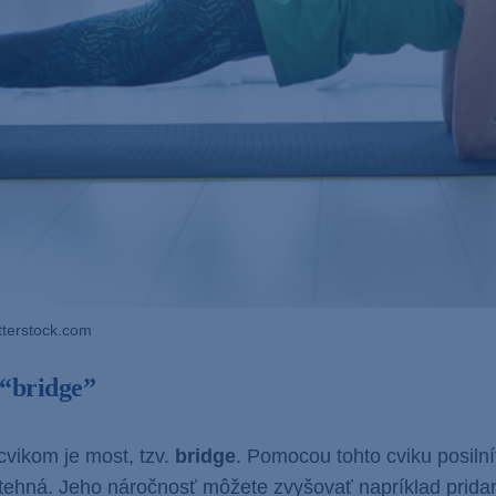
tterstock.com
 “bridge”
vikom je most, tzv.
bridge
. Pomocou tohto cviku posilní
stehná. Jeho náročnosť môžete zvyšovať napríklad pri