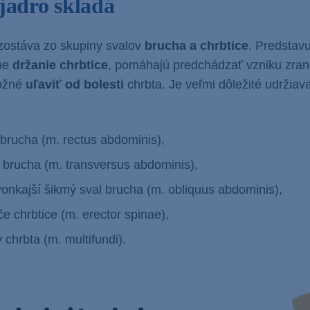
 jadro skladá
zostáva zo skupiny svalov
brucha a chrbtice
. Predstav
ne
držanie chrbtice
, pomáhajú predchádzať vzniku zran
možné
uľaviť od bolesti
chrbta. Je veľmi dôležité udržiavať
 brucha (m. rectus abdominis),
l brucha (m. transversus abdominis),
vonkajší šikmý sval brucha (m. obliquus abdominis),
e chrbtice (m. erector spinae),
 chrbta (m. multifundi).