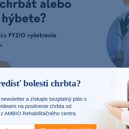
edísť bolesti chrbta?
newsletter a získajte bezplatný plán s
ť
videami na posilnenie chrbta od
v z AMBIO Rehabilitačného centra.
s posilňovaním jadra tela,
nepotrebujete
k tomu žiadne 