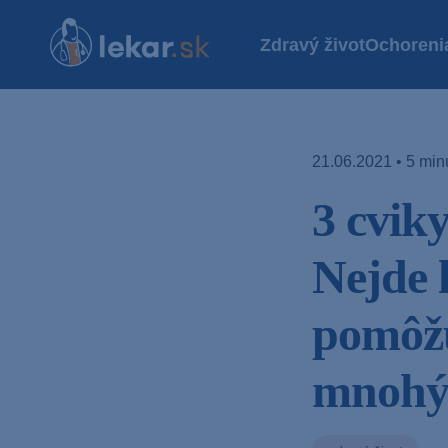
Zdravý život
Ochoreni
21.06.2021 • 5 minú
3 cviky
Nejde l
pomôžu
mnohý