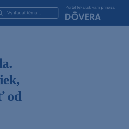
Portál lekar.sk vám prináša
la.
iek,
ť od