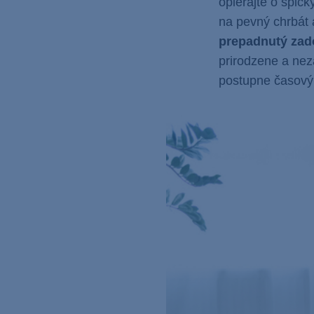
opierajte o špičk
na pevný chrbát 
prepadnutý zado
prirodzene a nez
postupne časový i