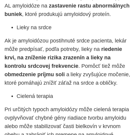
AL amyloidóze na
zastavenie rastu abnormálnych
buniek
, ktoré produkujú amyloidový proteín.
Lieky na srdce
Ak je amyloidózou postihnuté srdce pacienta, lekár
môže predpísať, podľa potreby, lieky na
riedenie
krvi, na zníženie rizika zrazenín a lieky na
kontrolu srdcovej frekvencie
. Pomôcť tiež môže
obmedzenie príjmu soli
a lieky zvyšujúce močenie,
ktoré pomáhajú znížiť záťaž na srdce a obličky.
Cielená terapia
Pri určitých typoch amyloidózy môže cielená terapia
ovplyvňovať chybné gény riadiace tvorbu amyloidu
alebo môže stabilizovať časti bielkovín v krvnom
obehu a zabrániť ich premene na amyloidové