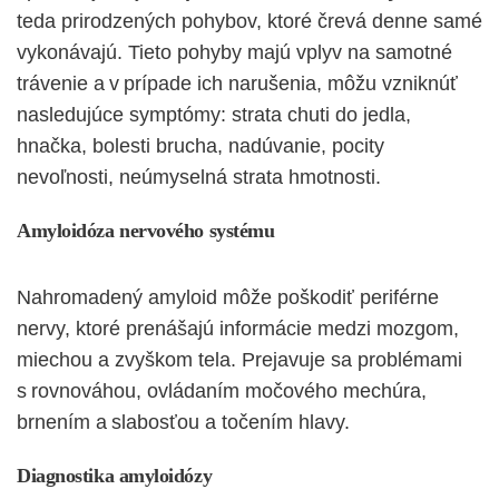
teda prirodzených pohybov, ktoré črevá denne samé
vykonávajú. Tieto pohyby majú vplyv na samotné
trávenie a v prípade ich narušenia, môžu vzniknúť
nasledujúce symptómy: strata chuti do jedla,
hnačka, bolesti brucha, nadúvanie, pocity
nevoľnosti, neúmyselná strata hmotnosti.
Amyloidóza nervového systému
Nahromadený amyloid môže poškodiť periférne
nervy, ktoré prenášajú informácie medzi mozgom,
miechou a zvyškom tela. Prejavuje sa problémami
s rovnováhou, ovládaním močového mechúra,
brnením a slabosťou a točením hlavy.
Diagnostika amyloidózy