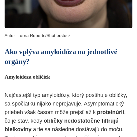
Autor:
Lorna Roberts/Shutterstock
Ako vplýva amyloidóza na jednotlivé
orgány?
Amyloidóza obličiek
Najčastejší typ amyloidózy, ktorý postihuje obličky,
sa spočiatku nijako neprejavuje. Asymptomatický
priebeh však časom môže prejsť až k
proteinúrii
,
čo je stav, kedy
obličky nedostatočne filtrujú
bielkoviny
a tie sa následne dostávajú do moču.