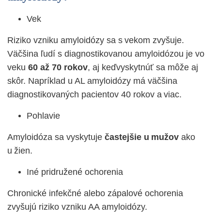
Vek
Riziko vzniku amyloidózy sa s vekom zvyšuje.
Väčšina ľudí s diagnostikovanou amyloidózou je vo
veku
60 až 70 rokov
, aj keďvyskytnúť sa môže aj
skôr. Napríklad u AL amyloidózy má väčšina
diagnostikovaných pacientov 40 rokov a viac.
Pohlavie
Amyloidóza sa vyskytuje
častejšie u mužov
ako
u žien.
Iné pridružené ochorenia
Chronické infekčné alebo zápalové ochorenia
zvyšujú riziko vzniku AA amyloidózy.