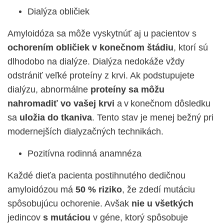
Dialýza obličiek
Amyloidóza sa môže vyskytnúť aj u pacientov s
ochorením obličiek v konečnom štádiu
, ktorí sú
dlhodobo na dialýze. Dialýza nedokáže vždy
odstrániť veľké proteíny z krvi. Ak podstupujete
dialýzu, abnormálne
proteíny sa môžu
nahromadiť
vo vašej krvi
a v konečnom dôsledku
sa
uložia do tkaniva
. Tento stav je menej bežný pri
modernejších dialyzačných technikách.
Pozitívna rodinná anamnéza
Každé dieťa pacienta postihnutého dedičnou
amyloidózou má
50 % riziko
, že zdedí mutáciu
spôsobujúcu ochorenie. Avšak
nie u všetkých
jedincov
s mutáciou
v géne, ktorý spôsobuje