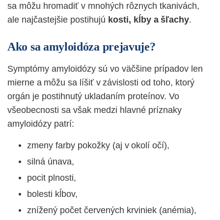
sa môžu hromadiť v mnohých rôznych tkanivách,
ale najčastejšie postihujú
kosti, kĺby a šľachy
.
Ako sa amyloidóza prejavuje?
Symptómy amyloidózy sú vo väčšine prípadov len
mierne a môžu sa líšiť v závislosti od toho, ktorý
orgán je postihnutý ukladaním proteínov. Vo
všeobecnosti sa však medzi hlavné príznaky
amyloidózy patrí:
zmeny farby pokožky (aj v okolí očí),
silná únava,
pocit plnosti,
bolesti kĺbov,
znížený počet červených krviniek (anémia),