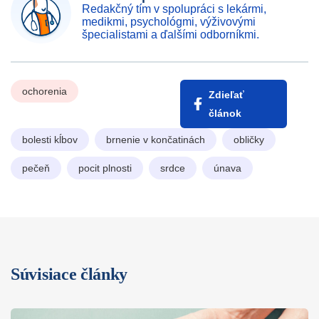
Redakčný tím v spolupráci s lekármi,
medikmi, psychológmi, výživovými
špecialistami a ďalšími odborníkmi.
ochorenia
Zdieľať
článok
bolesti kĺbov
brnenie v končatinách
obličky
pečeň
pocit plnosti
srdce
únava
Súvisiace články