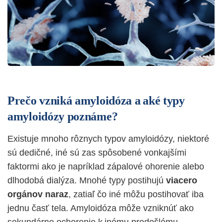
Prečo vzniká amyloidóza a aké typy
amyloidózy poznáme?
Existuje mnoho rôznych typov amyloidózy, niektoré
sú dedičné, iné sú zas spôsobené vonkajšími
faktormi ako je napríklad zápalové ohorenie alebo
dlhodobá dialýza. Mnohé typy postihujú
viacero
orgánov naraz
, zatiaľ čo iné môžu postihovať iba
jednu časť tela. Amyloidóza môže vzniknúť ako