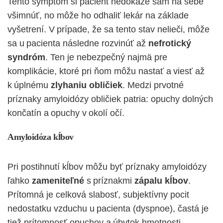
Tento symptóm si pacient nedokáže sám na sebe
všimnúť, no môže ho odhaliť lekár na základe
vyšetrení. V prípade, že sa tento stav nelieči, môže
sa u pacienta následne rozvinúť až
nefrotický
syndróm
. Ten je nebezpečný najmä pre
komplikácie, ktoré pri ňom môžu nastať a viesť až
k úplnému
zlyhaniu obličiek
. Medzi prvotné
príznaky amyloidózy obličiek patria: opuchy dolných
končatín a opuchy v okolí očí.
Amyloidóza kĺbov
Pri postihnutí kĺbov môžu byť príznaky amyloidózy
ľahko
zameniteľné
s príznakmi
zápalu kĺbov
.
Prítomná je celková slabosť, subjektívny pocit
nedostatku vzduchu u pacienta (dyspnoe), častá je
tiež prítomnosť opuchov a úbytok hmotnosti.