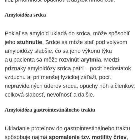
Amyloidóza srdca
Pokiaľ sa amyloid ukladá do srdca, môže spôsobiť
jeho
stuhnutie
. Srdce sa môže stať pod vplyvom
amyloidózy slabšie, čo sa jeho výkonu týka
a u pacienta sa môže rozvinúť
arytmia
. Medzi
príznaky amyloidózy srdca patrí – pocit nedostatok
vzduchu aj pri menšej fyzickej záťaži, pocit
nepravidelných úderov srdca, opuchy nôh a členkov,
celková slabosť, nevoľnosť a ďalšie.
Amyloidóza gastrointestinálneho traktu
Ukladanie proteínov do gastrointestinálneho traktu
spôsobuje najmä
spomalenie tzv. motility čriev
,