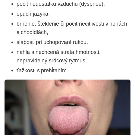
pocit nedostatku vzduchu (dyspnoe),
opuch jazyka,
brnenie, šteklenie či pocit necitlivosti v nohách
a chodidlách,
slabosť pri uchopovaní rukou,
náhla a nechcená strata hmotnosti,
nepravidelný srdcový rytmus,
ťažkosti s prehĺtaním.