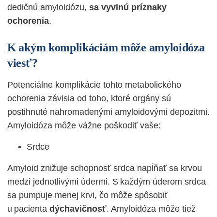
dedičnú amyloidózu,
sa vyvinú príznaky
ochorenia
.
K akým komplikáciám môže amyloidóza
viesť?
Potenciálne komplikácie tohto metabolického
ochorenia závisia od toho, ktoré orgány sú
postihnuté nahromadenými amyloidovými depozitmi.
Amyloidóza môže vážne poškodiť vaše:
Srdce
Amyloid znižuje schopnosť srdca napĺňať sa krvou
medzi jednotlivými údermi. S každým úderom srdca
sa pumpuje menej krvi, čo môže spôsobiť
u pacienta
dýchavičnosť
. Amyloidóza môže tiež