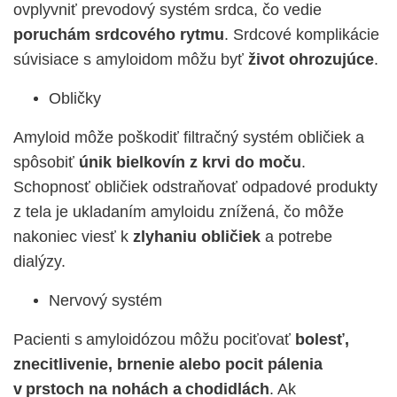
ovplyvniť prevodový systém srdca, čo vedie
poruchám srdcového rytmu
. Srdcové komplikácie
súvisiace s amyloidom môžu byť
život ohrozujúce
.
Obličky
Amyloid môže poškodiť filtračný systém obličiek a
spôsobiť
únik bielkovín z krvi do moču
.
Schopnosť obličiek odstraňovať odpadové produkty
z tela je ukladaním amyloidu znížená, čo môže
nakoniec viesť k
zlyhaniu obličiek
a potrebe
dialýzy.
Nervový systém
Pacienti s amyloidózou môžu pociťovať
bolesť,
znecitlivenie, brnenie alebo pocit pálenia
v prstoch na nohách a chodidlách
. Ak