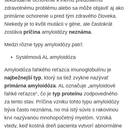
sekundárne ochorenie k inému predošlému
zdravotnému problému alebo sa môže objaviť aj ako
primárne ochorenie u pred tým zdravého človeka.
Niekedy je to kvôli mutácii v géne, ale častokrát
zostáva
príčina
amyloidózy
neznáma
.
Medzi rôzne typy amyloidózy patrí:
Systémová AL amyloidóza
Amyloidóza ľahkého reťazca imunoglobulínu je
najbežnejší typ
, ktorý sa tiež zvykne nazývať
primárna amyloidóza
. AL označuje „amyloidové
ľahké reťazce“, čo je
typ proteínu
zodpovedného
za tento stav. Príčina vzniku tohto typu amyloidózy
býva často neznáma, no má istý súvis s rakovinou
krvi nazývanou mnohopočetný myelóm. Vzniká
vtedy, keď kostná dreň pacienta vytvorí abnormálne