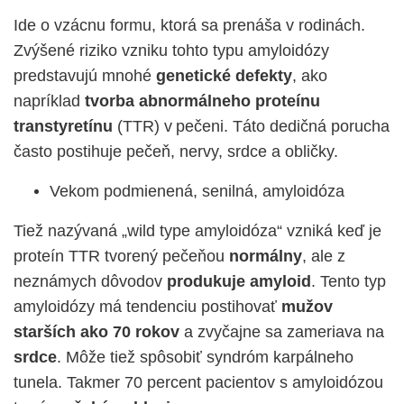
Ide o vzácnu formu, ktorá sa prenáša v rodinách.
Zvýšené riziko vzniku tohto typu amyloidózy
predstavujú mnohé
genetické defekty
, ako
napríklad
tvorba abnormálneho proteínu
transtyretínu
(TTR) v pečeni. Táto dedičná porucha
často postihuje pečeň, nervy, srdce a obličky.
Vekom podmienená, senilná, amyloidóza
Tiež nazývaná „wild type amyloidóza“ vzniká keď je
proteín TTR tvorený pečeňou
normálny
, ale z
neznámych dôvodov
produkuje amyloid
. Tento typ
amyloidózy má tendenciu postihovať
mužov
starších ako 70 rokov
a zvyčajne sa zameriava na
srdce
. Môže tiež spôsobiť syndróm karpálneho
tunela. Takmer 70 percent pacientov s amyloidózou