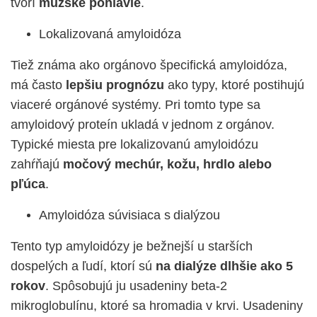
tvorí
mužské pohlavie
.
Lokalizovaná amyloidóza
Tiež známa ako orgánovo špecifická amyloidóza,
má často
lepšiu prognózu
ako typy, ktoré postihujú
viaceré orgánové systémy. Pri tomto type sa
amyloidový proteín ukladá v jednom z orgánov.
Typické miesta pre lokalizovanú amyloidózu
zahŕňajú
močový mechúr, kožu, hrdlo alebo
pľúca
.
Amyloidóza súvisiaca s dialýzou
Tento typ amyloidózy je bežnejší u starších
dospelých a ľudí, ktorí sú
na dialýze dlhšie ako 5
rokov
. Spôsobujú ju usadeniny beta-2
mikroglobulínu, ktoré sa hromadia v krvi. Usadeniny