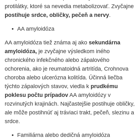
protilátky, ktoré sa nevedia metabolizovať. Zvyčajne
postihuje srdce, obličky, pečeň a nervy
.
AA amyloidóza
AA amyloidóza tiež známa aj ako
sekundárna
amyloidóza,
je zvyčajne výsledkom iného
chronického infekčného alebo zápalového
ochorenia, ako je reumatoidná artritída, Crohnova
choroba alebo ulcerózna kolitída. Účinná liečba
týchto zápalových stavov, viedla k
prudkému
poklesu počtu prípadov
AA amyloidózy v
rozvinutých krajinách. Najčastejšie postihuje obličky,
ale môže postihnúť aj tráviaci trakt, pečeň, slezinu a
srdce.
Familiárna alebo dedičná amyloidóza