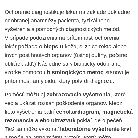
Ochorenie diagnostikuje lekár na základe dôkladne
odobranej anamnézy pacienta, fyzikálneho
vyšetrenia a pomocných diagnostických metód.
V prípade podozrenia na prítomnosť ochorenia,
lekár požiada o
biopsiu
kože, sliznice rekta alebo
iných postihnutých orgánov (ústnej dutiny, pečene,
obličiek atď.) Následne sa v biopticky odobranej
vzorke pomocou
histologických metód
stanovuje
prítomnosť amyloidu, ktorý potvrdí diagnózu.
Pomôcť môžu aj
zobrazovacie vyšetrenia
, ktoré
vedia ukázať rozsah poškodenia orgánov. Medzi
tieto vyšetrenia patrí
echokardiogram, magnetická
rezonancia alebo ultrazvuk
pokiaľ ide o pečeň.
Tiež sa môže vykonať
laboratórne vyšetrenie krvi
a moču
na abnormálny proteín, ktorý môže