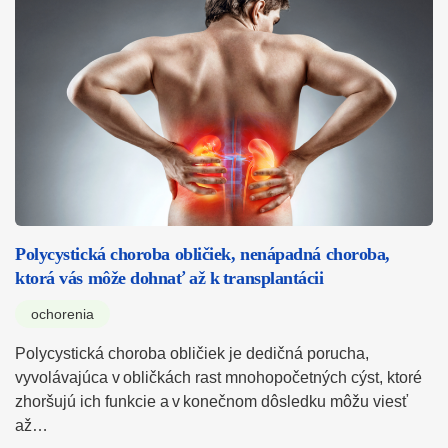
Polycystická choroba obličiek, nenápadná choroba,
ktorá vás môže dohnať až k transplantácii
ochorenia
Polycystická choroba obličiek je dedičná porucha,
vyvolávajúca v obličkách rast mnohopočetných cýst, ktoré
zhoršujú ich funkcie a v konečnom dôsledku môžu viesť
až…