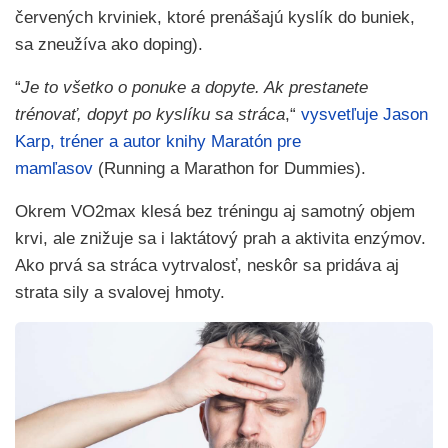
červených krviniek, ktoré prenášajú kyslík do buniek,
sa zneužíva ako doping).
“
Je to všetko o ponuke a dopyte. Ak prestanete
trénovať, dopyt po kyslíku sa stráca
,“
vysvetľuje Jason
Karp, tréner a autor knihy Maratón pre
mamľasov
(Running a Marathon for Dummies).
Okrem VO2max klesá bez tréningu aj samotný objem
krvi, ale znižuje sa i laktátový prah a aktivita enzýmov.
Ako prvá sa stráca vytrvalosť, neskôr sa pridáva aj
strata sily a svalovej hmoty.