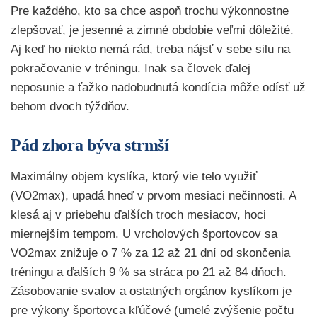
Pre každého, kto sa chce aspoň trochu výkonnostne
zlepšovať, je jesenné a zimné obdobie veľmi dôležité.
Aj keď ho niekto nemá rád, treba nájsť v sebe silu na
pokračovanie v tréningu. Inak sa človek ďalej
neposunie a ťažko nadobudnutá kondícia môže odísť už
behom dvoch týždňov.
Pád zhora býva strmší
Maximálny objem kyslíka, ktorý vie telo využiť
(VO2max), upadá hneď v prvom mesiaci nečinnosti. A
klesá aj v priebehu ďalších troch mesiacov, hoci
miernejším tempom. U vrcholových športovcov sa
VO2max znižuje o 7 % za 12 až 21 dní od skončenia
tréningu a ďalších 9 % sa stráca po 21 až 84 dňoch.
Zásobovanie svalov a ostatných orgánov kyslíkom je
pre výkony športovca kľúčové (umelé zvýšenie počtu