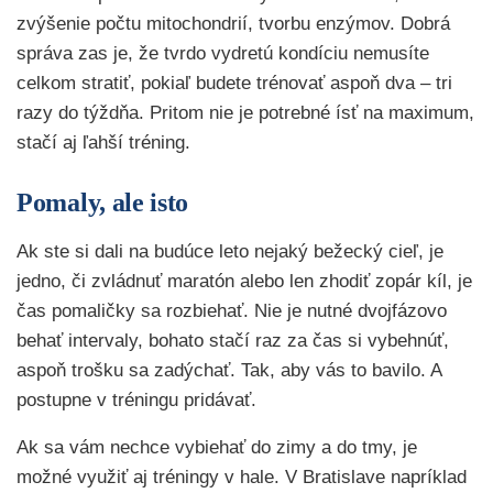
zvýšenie počtu mitochondrií, tvorbu enzýmov. Dobrá
správa zas je, že tvrdo vydretú kondíciu nemusíte
celkom stratiť, pokiaľ budete trénovať aspoň dva – tri
razy do týždňa. Pritom nie je potrebné ísť na maximum,
stačí aj ľahší tréning.
Pomaly, ale isto
Ak ste si dali na budúce leto nejaký bežecký cieľ, je
jedno, či zvládnuť maratón alebo len zhodiť zopár kíl, je
čas pomaličky sa rozbiehať. Nie je nutné dvojfázovo
behať intervaly, bohato stačí raz za čas si vybehnúť,
aspoň trošku sa zadýchať. Tak, aby vás to bavilo. A
postupne v tréningu pridávať.
Ak sa vám nechce vybiehať do zimy a do tmy, je
možné využiť aj tréningy v hale. V Bratislave napríklad