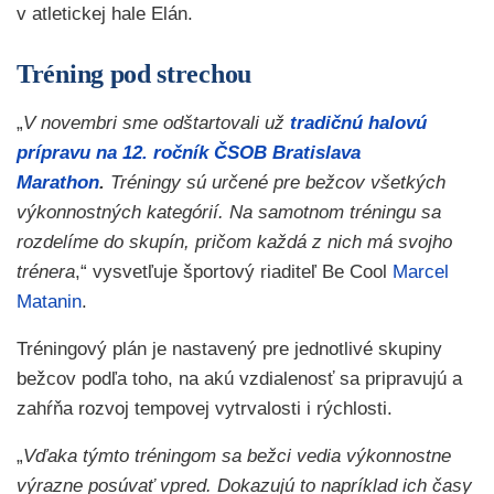
v atletickej hale Elán.
Tréning pod strechou
„
V novembri sme odštartovali už
tradičnú halovú
prípravu na 12. ročník ČSOB Bratislava
Marathon
.
Tréningy sú určené pre bežcov všetkých
výkonnostných kategórií. Na samotnom tréningu sa
rozdelíme do skupín, pričom každá z nich má svojho
trénera
,“ vysvetľuje športový riaditeľ Be Cool
Marcel
Matanin
.
Tréningový plán je nastavený pre jednotlivé skupiny
bežcov podľa toho, na akú vzdialenosť sa pripravujú a
zahŕňa rozvoj tempovej vytrvalosti i rýchlosti.
„
Vďaka týmto tréningom sa bežci vedia výkonnostne
výrazne posúvať vpred. Dokazujú to napríklad ich časy