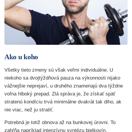
Ako u koho
Všetky tieto zmeny sú však veľmi individuálne. U
niekoho sa dvojtýždňová pauza na výkonnosti nijako
vážnejšie neprejaví, u druhého znamenajú dva týždne
voľna hlboký prepad. Zlá správa je, že získať späť
stratenú kondíciu trvá minimálne dvakrát tak dlho, ak
nie viac, než ju stratiť.
Potrebná je totiž obnova až na bunkovej úrovni. To
zahŕňa napríklad intenzívnu syntézu bielkovín,