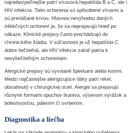
najnebezpečnejšie patrí vírusová hepatitída B a C, ale i
HIV infekcia. Tieto ochorenia sú spôsobené vírusmi a
sú prenášané krvou. Hlavnou nevýhodou daných
infekčných ochorení je, že sa neprejavujú hneď po
nákaze. Klinické prejavy často prechádzajú do
chronického štádia. V súčasnosti je už hepatitída C
dobre liečiteľná, ale HIV infekcie zatiaľ patria k
nevyliečiteľným ochoreniam.
Alergické prejavy sú vyvolané šperkami alebo kovmi.
Medzi najčastejšie alerigizujúce látky patrí nikel,
obsiahnutý v chirurgickej oceli. Alergie sa prejavujú
rôznymi formami opuchov tkaniva, výsevom vyrážok a
bolestivosťou, pálením či svrbením.
Diagnostika a liečba
Lekár na základe anamnézy a klinického vyšetrenia