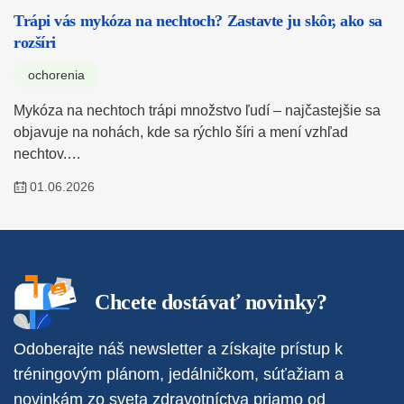
Trápi vás mykóza na nechtoch? Zastavte ju skôr, ako sa
rozšíri
ochorenia
Mykóza na nechtoch trápi množstvo ľudí – najčastejšie sa
objavuje na nohách, kde sa rýchlo šíri a mení vzhľad
nechtov.…
01.06.2026
Chcete dostávať novinky?
Odoberajte náš newsletter a získajte prístup k
tréningovým plánom, jedálničkom, súťažiam a
novinkám zo sveta zdravotníctva priamo od