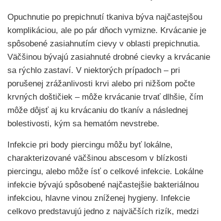
Opuchnutie po prepichnutí tkaniva býva najčastejšou
komplikáciou, ale po pár dňoch vymizne. Krvácanie je
spôsobené zasiahnutím cievy v oblasti prepichnutia.
Väčšinou bývajú zasiahnuté drobné cievky a krvácanie
sa rýchlo zastaví. V niektorých prípadoch – pri
porušenej zrážanlivosti krvi alebo pri nižšom počte
krvných doštičiek – môže krvácanie trvať dlhšie, čím
môže dôjsť aj ku krvácaniu do tkanív a následnej
bolestivosti, kým sa hematóm nevstrebe.
Infekcie pri body piercingu môžu byť lokálne,
charakterizované väčšinou abscesom v blízkosti
piercingu, alebo môže ísť o celkové infekcie. Lokálne
infekcie bývajú spôsobené najčastejšie bakteriálnou
infekciou, hlavne vinou zníženej hygieny. Infekcie
celkovo predstavujú jedno z najväčších rizík, medzi