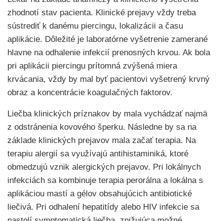
zhodnotí stav pacienta. Klinické prejavy vždy treba
sústrediť k danému piercingu, lokalizácii a času
aplikácie. Dôležité je laboratórne vyšetrenie zamerané
hlavne na odhalenie infekcií prenosných krvou. Ak bola
pri aplikácii piercingu prítomná zvýšená miera
krvácania, vždy by mal byť pacientovi vyšetrený krvný
obraz a koncentrácie koagulačných faktorov.
Liečba klinických príznakov by mala vychádzať najmä
z odstránenia kovového šperku. Následne by sa na
základe klinických prejavov mala začať terapia. Na
terapiu alergií sa využívajú antihistaminiká, ktoré
obmedzujú vznik alergických prejavov. Pri lokálnych
infekciách sa kombinuje terapia perorálna a lokálna s
aplikáciou mastí a gélov obsahujúcich antibiotické
liečivá. Pri odhalení hepatitídy alebo HIV infekcie sa
nastolí symptomatická liečba, znižujúca možné