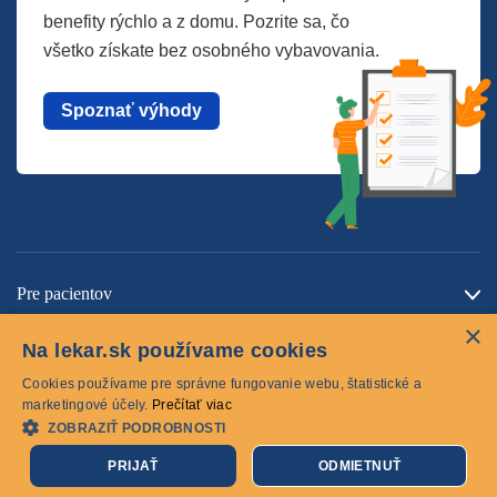
benefity rýchlo a z domu. Pozrite sa, čo
všetko získate bez osobného vybavovania.
Spoznať výhody
Pre pacientov
×
O spoločnosti
Na lekar.sk používame cookies
Kontaktujte nás
Cookies používame pre správne fungovanie webu, štatistické a
marketingové účely.
Prečítať viac
ZOBRAZIŤ PODROBNOSTI
Cookies
PRIJAŤ
ODMIETNUŤ
© 2026 lekar.sk Všetky práva vyhradené