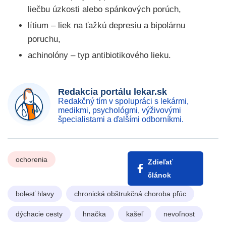
liečbu úzkosti alebo spánkových porúch,
lítium – liek na ťažkú depresiu a bipolárnu
poruchu,
achinolóny – typ antibiotikového lieku.
Redakcia portálu lekar.sk
Redakčný tím v spolupráci s lekármi,
medikmi, psychológmi, výživovými
špecialistami a ďalšími odborníkmi.
ochorenia
Zdieľať
článok
bolesť hlavy
chronická obštrukčná choroba pľúc
dýchacie cesty
hnačka
kašeľ
nevoľnost