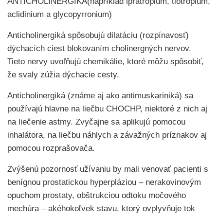
ANTICHOLINERGIKÁ(napríklad ipratropium, tiotropium,
aclidinium a glycopyrronium)
Anticholinergiká spôsobujú dilatáciu (rozpínavosť)
dýchacích ciest blokovaním cholinergných nervov.
Tieto nervy uvoľňujú chemikálie, ktoré môžu spôsobiť,
že svaly zúžia dýchacie cesty.
Anticholinergiká (známe aj ako antimuskariniká) sa
používajú hlavne na liečbu CHOCHP, niektoré z nich aj
na liečenie astmy. Zvyčajne sa aplikujú pomocou
inhalátora, na liečbu náhlych a závažných príznakov aj
pomocou rozprašovača.
Zvýšenú pozornosť užívaniu by mali venovať pacienti s
benígnou prostatickou hyperpláziou – nerakovinovým
opuchom prostaty, obštrukciou odtoku močového
mechúra – akéhokoľvek stavu, ktorý ovplyvňuje tok