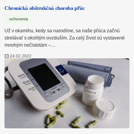
Chronická obštrukčná choroba pľúc
ochorenia
Už v okamihu, kedy sa narodíme, sa naše pľúca začnú
stretávať s okolitým ovzduším. Za celý život sú vystavené
mnohým nečistotám –…
24.02.2022