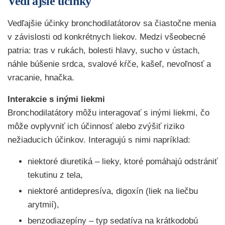
Vedľajšie účinky
Vedľajšie účinky bronchodilatátorov sa čiastočne menia
v závislosti od konkrétnych liekov. Medzi všeobecné
patria: tras v rukách, bolesti hlavy, sucho v ústach,
náhle búšenie srdca, svalové kŕče, kašeľ, nevoľnosť a
vracanie, hnačka.
Interakcie s inými liekmi
Bronchodilatátory môžu interagovať s inými liekmi, čo
môže ovplyvniť ich účinnosť alebo zvýšiť riziko
nežiaducich účinkov. Interagujú s nimi napríklad:
niektoré diuretiká – lieky, ktoré pomáhajú odstrániť
tekutinu z tela,
niektoré antidepresíva, digoxín (liek na liečbu
arytmií),
benzodiazepíny – typ sedatíva na krátkodobú