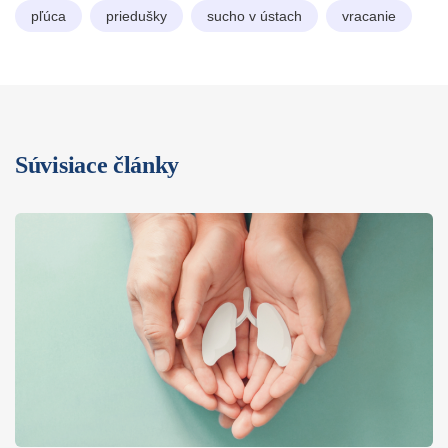
pľúca
priedušky
sucho v ústach
vracanie
Súvisiace články