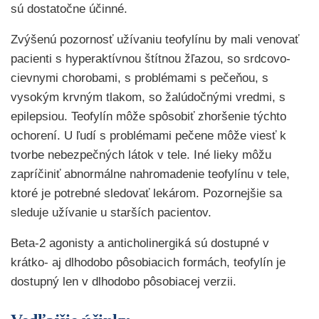
sú dostatočne účinné.
Zvýšenú pozornosť užívaniu teofylínu by mali venovať
pacienti s hyperaktívnou štítnou žľazou, so srdcovo-
cievnymi chorobami, s problémami s pečeňou, s
vysokým krvným tlakom, so žalúdočnými vredmi, s
epilepsiou. Teofylín môže spôsobiť zhoršenie týchto
ochorení. U ľudí s problémami pečene môže viesť k
tvorbe nebezpečných látok v tele. Iné lieky môžu
zapríčiniť abnormálne nahromadenie teofylínu v tele,
ktoré je potrebné sledovať lekárom. Pozornejšie sa
sleduje užívanie u starších pacientov.
Beta-2 agonisty a anticholinergiká sú dostupné v
krátko- aj dlhodobo pôsobiacich formách, teofylín je
dostupný len v dlhodobo pôsobiacej verzii.