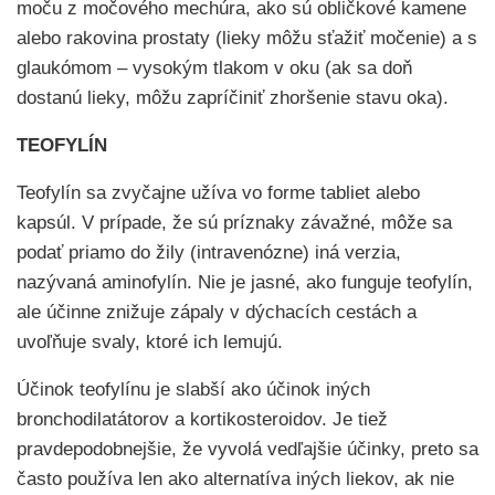
moču z močového mechúra, ako sú obličkové kamene
alebo rakovina prostaty (lieky môžu sťažiť močenie) a s
glaukómom – vysokým tlakom v oku (ak sa doň
dostanú lieky, môžu zapríčiniť zhoršenie stavu oka).
TEOFYLÍN
Teofylín sa zvyčajne užíva vo forme tabliet alebo
kapsúl. V prípade, že sú príznaky závažné, môže sa
podať priamo do žily (intravenózne) iná verzia,
nazývaná aminofylín. Nie je jasné, ako funguje teofylín,
ale účinne znižuje zápaly v dýchacích cestách a
uvoľňuje svaly, ktoré ich lemujú.
Účinok teofylínu je slabší ako účinok iných
bronchodilatátorov a kortikosteroidov. Je tiež
pravdepodobnejšie, že vyvolá vedľajšie účinky, preto sa
často používa len ako alternatíva iných liekov, ak nie