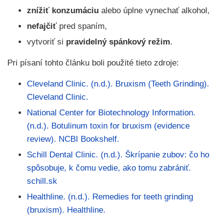
znížiť konzumáciu
alebo úplne vynechať alkohol,
nefajčiť
pred spaním,
vytvoriť si
pravidelný spánkový režim
.
Pri písaní tohto článku boli použité tieto zdroje:
Cleveland Clinic. (n.d.). Bruxism (Teeth Grinding).
Cleveland Clinic.
National Center for Biotechnology Information.
(n.d.). Botulinum toxin for bruxism (evidence
review). NCBI Bookshelf.
Schill Dental Clinic. (n.d.). Škrípanie zubov: čo ho
spôsobuje, k čomu vedie, ako tomu zabrániť.
schill.sk
Healthline. (n.d.). Remedies for teeth grinding
(bruxism). Healthline.