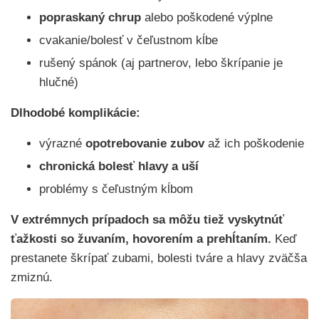
popraskaný chrup
alebo poškodené výplne
cvakanie/bolesť v čeľustnom kĺbe
rušený spánok (aj partnerov, lebo škrípanie je
hlučné)
Dlhodobé komplikácie:
výrazné
opotrebovanie zubov
až ich poškodenie
chronická bolesť hlavy a uší
problémy s čeľustným kĺbom
V extrémnych prípadoch sa môžu tiež vyskytnúť
ťažkosti so žuvaním, hovorením a prehĺtaním.
Keď
prestanete škrípať zubami, bolesti tváre a hlavy zväčša
zmiznú.