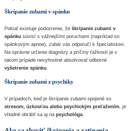
Škrípanie zubami v spánku
Pokiaľ existuje podozrenie, že
škrípanie zubami v
spánku
súvisí s vážnejšími poruchami (napríklad so
spánkovým apnoe), zubár vás odporučí k špecialistovi.
Na správne určenie diagnózy a príčiny ťažkostí je v
takom prípade nevyhnutné absolvovať odborné
vyšetrenie spánku
.
Škrípanie zubami z psychiky
V prípadoch, keď je škrípanie zubami spojené so
stresom, úzkosťou alebo psychickým preťažením
, je
vhodné obrátiť sa aj na
psychológa
.
Ako sa zbaviť škrípania a zatínania