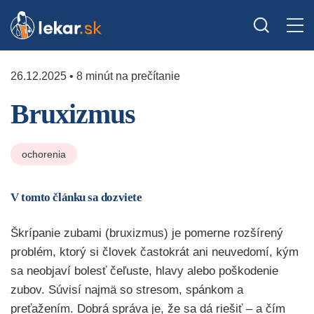
26.12.2025 • 8 minút na prečítanie
Bruxizmus
ochorenia
V tomto článku sa dozviete
Škrípanie zubami (bruxizmus) je pomerne rozšírený
problém, ktorý si človek častokrát ani neuvedomí, kým
sa neobjaví bolesť čeľuste, hlavy alebo poškodenie
zubov. Súvisí najmä so stresom, spánkom a
preťažením. Dobrá správa je, že sa dá riešiť – a čím