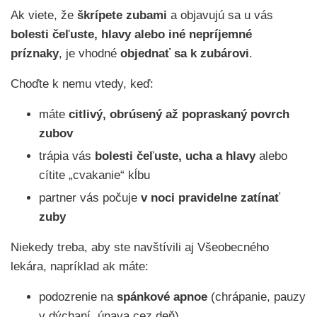
Ak viete, že
škrípete zubami
a objavujú sa u vás
bolesti čeľuste, hlavy alebo iné nepríjemné
príznaky
, je vhodné
objednať sa k zubárovi
.
Choďte k nemu vtedy, keď:
máte
citlivý, obrúsený až popraskaný povrch
zubov
trápia vás
bolesti čeľuste, ucha a hlavy
alebo
cítite „cvakanie“ kĺbu
partner vás počuje
v noci pravidelne zatínať
zuby
Niekedy treba, aby ste navštívili aj Všeobecného
lekára, napríklad ak máte:
podozrenie na
spánkové apnoe
(chrápanie, pauzy
v dýchaní, únava cez deň)