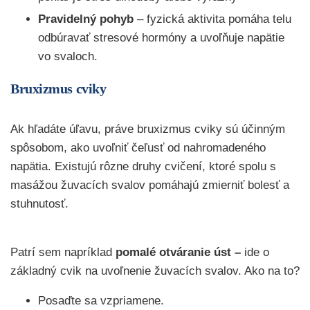
Pravidelný pohyb
– fyzická aktivita pomáha telu
odbúravať stresové hormóny a uvoľňuje napätie
vo svaloch.
Bruxizmus cviky
Ak hľadáte úľavu, práve bruxizmus cviky sú účinným
spôsobom, ako uvoľniť čeľusť od nahromadeného
napätia. Existujú rôzne druhy cvičení, ktoré spolu s
masážou žuvacích svalov pomáhajú zmierniť bolesť a
stuhnutosť.
Patrí sem napríklad
pomalé otváranie úst –
ide o
základný cvik na uvoľnenie žuvacích svalov. Ako na to?
Posaďte sa vzpriamene.