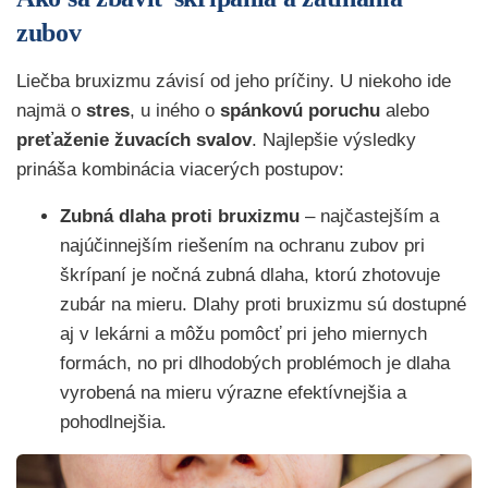
zubov
Liečba bruxizmu závisí od jeho príčiny. U niekoho ide
najmä o
stres
, u iného o
spánkovú poruchu
alebo
preťaženie žuvacích svalov
. Najlepšie výsledky
prináša kombinácia viacerých postupov:
Zubná dlaha proti bruxizmu
– najčastejším a
najúčinnejším riešením na ochranu zubov pri
škrípaní je nočná zubná dlaha, ktorú zhotovuje
zubár na mieru. Dlahy proti bruxizmu sú dostupné
aj v lekárni a môžu pomôcť pri jeho miernych
formách, no pri dlhodobých problémoch je dlaha
vyrobená na mieru výrazne efektívnejšia a
pohodlnejšia.