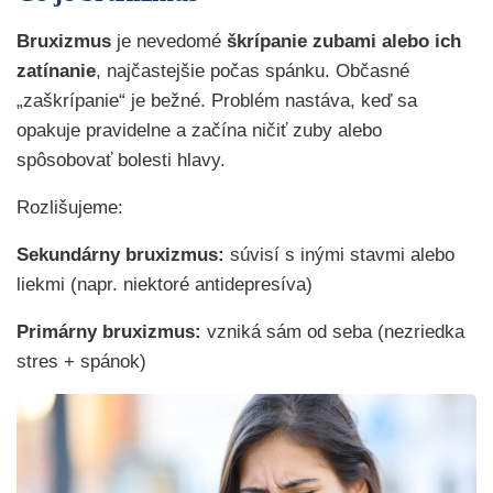
Bruxizmus
je nevedomé
škrípanie zubami alebo ich
zatínanie
, najčastejšie počas spánku. Občasné
„zaškrípanie“ je bežné. Problém nastáva, keď sa
opakuje pravidelne a začína ničiť zuby alebo
spôsobovať bolesti hlavy.
Rozlišujeme:
Sekundárny bruxizmus:
súvisí s inými stavmi alebo
liekmi (napr. niektoré antidepresíva)
Primárny bruxizmus:
vzniká sám od seba (nezriedka
stres + spánok)