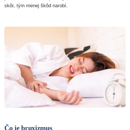
skôr, tým menej škôd narobí.
Čo je bruxizmus