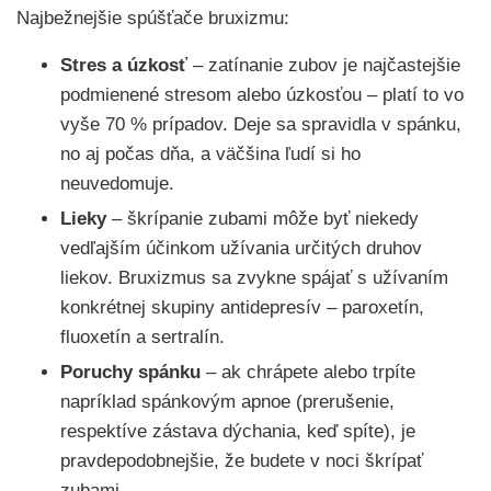
Najbežnejšie spúšťače bruxizmu:
Stres a úzkosť
– zatínanie zubov je najčastejšie
podmienené stresom alebo úzkosťou – platí to vo
vyše 70 % prípadov. Deje sa spravidla v spánku,
no aj počas dňa, a väčšina ľudí si ho
neuvedomuje.
Lieky
– škrípanie zubami môže byť niekedy
vedľajším účinkom užívania určitých druhov
liekov. Bruxizmus sa zvykne spájať s užívaním
konkrétnej skupiny antidepresív – paroxetín,
fluoxetín a sertralín.
Poruchy spánku
– ak chrápete alebo trpíte
napríklad spánkovým apnoe (prerušenie,
respektíve zástava dýchania, keď spíte), je
pravdepodobnejšie, že budete v noci škrípať
zubami.