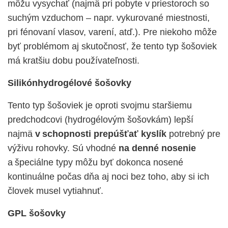
môžu vysychať (najmä pri pobyte v priestoroch so
suchým vzduchom – napr. vykurované miestnosti,
pri fénovaní vlasov, varení, atď.). Pre niekoho môže
byť problémom aj skutočnosť, že tento typ šošoviek
má kratšiu dobu používateľnosti.
Silikónhydrogélové
šošovky
Tento typ šošoviek je oproti svojmu staršiemu
predchodcovi (hydrogélovým
šošovkám) lepší
najmä
v schopnosti prepúšťať kyslík
potrebný pre
výživu rohovky. Sú vhodné
na denné nosenie
a špeciálne typy môžu byť dokonca nosené
kontinuálne počas dňa aj noci bez toho, aby si ich
človek musel vytiahnuť.
GPL šošovky