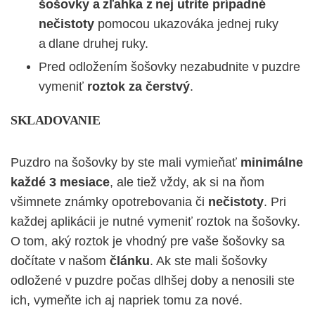
šošovky a zľahka z nej utrite prípadné
nečistoty
pomocou ukazováka jednej ruky
a dlane druhej ruky.
Pred odložením šošovky nezabudnite v puzdre
vymeniť
roztok za čerstvý
.
SKLADOVANIE
Puzdro na šošovky by ste mali vymieňať
minimálne
každé 3 mesiace
, ale tiež vždy, ak si na ňom
všimnete známky opotrebovania či
nečistoty
. Pri
každej aplikácii je nutné vymeniť roztok na šošovky.
O tom, aký roztok je vhodný pre vaše šošovky sa
dočítate v našom
článku
. Ak ste mali šošovky
odložené v puzdre počas dlhšej doby a nenosili ste
ich, vymeňte ich aj napriek tomu za nové.