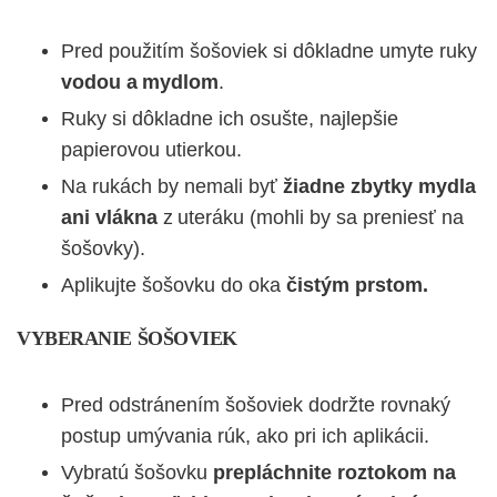
Pred použitím šošoviek si dôkladne umyte ruky
vodou a mydlom
.
Ruky si dôkladne ich osušte, najlepšie
papierovou utierkou.
Na rukách by nemali byť
žiadne zbytky mydla
ani vlákna
z uteráku (mohli by sa preniesť na
šošovky).
Aplikujte šošovku do oka
čistým prstom.
VYBERANIE ŠOŠOVIEK
Pred odstránením šošoviek dodržte rovnaký
postup umývania rúk, ako pri ich aplikácii.
Vybratú šošovku
prepláchnite roztokom na