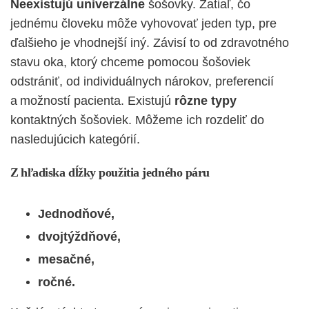
Neexistujú univerzálne
šošovky. Zatiaľ, čo
jednému človeku môže vyhovovať jeden typ, pre
ďalšieho je vhodnejší iný. Závisí to od zdravotného
stavu oka, ktorý chceme pomocou šošoviek
odstrániť, od individuálnych nárokov, preferencií
a možností pacienta.
Existujú
rôzne typy
kontaktných šošoviek. Môžeme ich rozdeliť do
nasledujúcich kategórií.
Z hľadiska
dĺžky použitia
jedného páru
Jednodňové,
dvojtýždňové,
mesačné,
ročné.