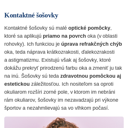
Kontaktné šošovky
Kontaktné šošovky sú malé
optické pomôcky
,
ktoré sa aplikujú
priamo na povrch
oka (v oblasti
rohovky). Ich funkciou je
úprava refrakčných chýb
oka, teda náprava krátkozrakosti, ďalekozrakosti
a astigmatizmu. Existujú však aj šošovky, ktoré
dokážu prekryť prirodzenú farbu oka a zmeniť ju tak
na inú.
Šošovky sú teda
zdravotnou pomôckou aj
estetickou
záležitosťou. Ich nositeľom sa oproti
okuliarom rozšíri zorné pole, v ktorom im nebráni
rám okuliarov
, šošovky im n
ezavadzajú pri výkone
športov a nezahmlievajú sa vo vlhkom počasí.