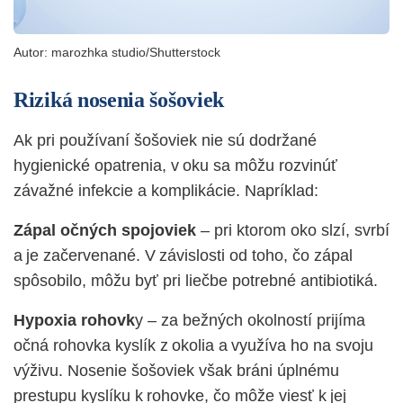
Autor:
marozhka studio/Shutterstock
Riziká nosenia šošoviek
Ak pri používaní šošoviek nie sú dodržané
hygienické opatrenia, v oku sa môžu rozvinúť
závažné infekcie a komplikácie. Napríklad:
Zápal očných spojoviek
– pri ktorom oko slzí, svrbí
a je začervenané. V závislosti od toho, čo zápal
spôsobilo, môžu byť pri liečbe potrebné antibiotiká.
Hypoxia rohovk
y – za bežných okolností prijíma
očná rohovka kyslík z okolia a využíva ho na svoju
výživu. Nosenie šošoviek však bráni úplnému
prestupu kyslíku k rohovke, čo môže viesť k jej