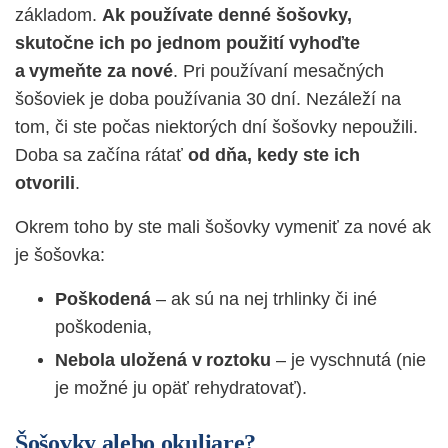
základom.
Ak používate denné šošovky,
skutočne ich po jednom použití vyhoďte
a vymeňte za nové
. Pri používaní mesačných
šošoviek je doba používania 30 dní. Nezáleží na
tom, či ste počas niektorých dní šošovky nepoužili.
Doba sa začína rátať
od dňa, kedy ste ich
otvorili
.
Okrem toho by ste mali šošovky vymeniť za nové ak
je šošovka:
Poškodená
– ak sú na nej trhlinky či iné
poškodenia,
Nebola uložená v roztoku
– je vyschnutá (nie
je možné ju opäť rehydratovať).
Šošovky alebo okuliare?