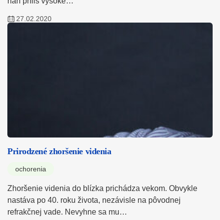
naň príliš vysoké…
27.02.2020
Prirodzené zhoršenie videnia
ochorenia
Zhoršenie videnia do blízka prichádza vekom. Obvykle
nastáva po 40. roku života, nezávisle na pôvodnej
refrakčnej vade. Nevyhne sa mu…