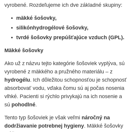
vyrobené. Rozdeľujeme ich dve základné skupiny:
m
äkké šošovky,
silikónhydrogélové
šošovky
,
tvrdé šošovky prepúšťajúce vzduch (GPL).
Mäkké šošovky
Ako už z názvu tejto kategórie šošoviek vyplýva, sú
vyrobené z mäkkého a pružného materiálu – z
hydrogélu
. Ich dôležitou schopnosťou je schopnosť
absorbovať vodu, vďaka čomu sú aj počas nosenia
vlhké. Pacienti si rýchlo privykajú na ich nosenie a
s
ú
pohodlné
.
Tento typ šošoviek je však veľmi
náročný na
dodržiavanie potrebnej hygieny
. Mäkké šošovky