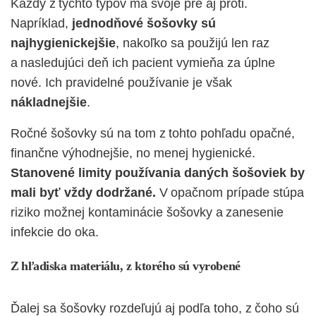
Každý z týchto typov má svoje pre aj proti.
Napríklad,
jednodňové šošovky sú
najhygienickejšie
, nakoľko sa použijú len raz
a nasledujúci deň ich pacient vymieňa za úplne
nové. Ich pravidelné používanie je však
nákladnejšie
.
Ročné šošovky sú na tom z tohto pohľadu opačné,
finančne výhodnejšie, no menej hygienické.
Stanovené limity používania daných šošoviek by
mali byť vždy dodržan
é.
V opačnom prípade stúpa
riziko možnej kontaminácie šošovky a zanesenie
infekcie do oka.
Z hľadiska
materiálu
, z ktorého sú vyrobené
Ďalej sa šošovky rozdeľujú
aj podľa toho, z čoho sú