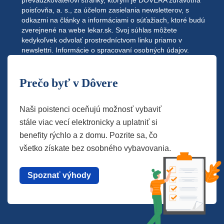
prevádzkovateľovi stránky, ktorým je DÔVERA zdravotná
poisťovňa, a. s., za účelom zasielania newsletterov, s
odkazmi na články a informáciami o súťažiach, ktoré budú
zverejnené na webe
lekar.sk
. Svoj súhlas môžete
kedykoľvek odvolať prostredníctvom linku priamo v
newslettri.
Informácie o spracovaní osobných údajov.
Prečo byť v Dôvere
Naši poistenci oceňujú možnosť vybaviť
stále viac vecí elektronicky a uplatniť si
benefity rýchlo a z domu. Pozrite sa, čo
všetko získate bez osobného vybavovania.
Spoznať výhody