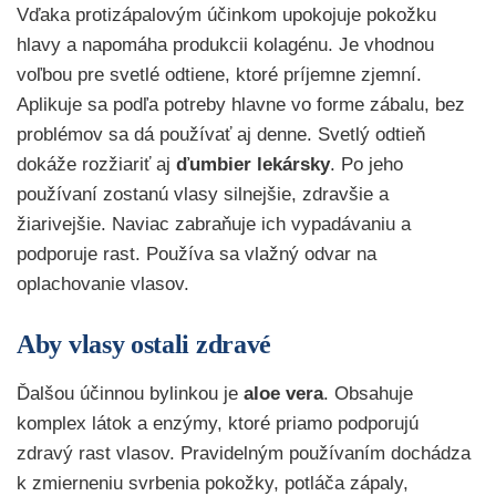
Vďaka protizápalovým účinkom upokojuje pokožku
hlavy a napomáha produkcii kolagénu. Je vhodnou
voľbou pre svetlé odtiene, ktoré príjemne zjemní.
Aplikuje sa podľa potreby hlavne vo forme zábalu, bez
problémov sa dá používať aj denne. Svetlý odtieň
dokáže rozžiariť aj
ďumbier lekársky
. Po jeho
používaní zostanú vlasy silnejšie, zdravšie a
žiarivejšie. Naviac zabraňuje ich vypadávaniu a
podporuje rast. Používa sa vlažný odvar na
oplachovanie vlasov.
Aby vlasy ostali zdravé
Ďalšou účinnou bylinkou je
aloe vera
. Obsahuje
komplex látok a enzýmy, ktoré priamo podporujú
zdravý rast vlasov. Pravidelným používaním dochádza
k zmierneniu svrbenia pokožky, potláča zápaly,