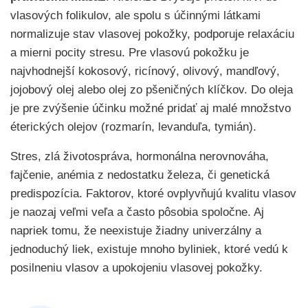
vlasových folikulov, ale spolu s účinnými látkami
normalizuje stav vlasovej pokožky, podporuje relaxáciu
a mierni pocity stresu. Pre vlasovú pokožku je
najvhodnejší kokosový, ricínový, olivový, mandľový,
jojobový olej alebo olej zo pšeničných klíčkov. Do oleja
je pre zvýšenie účinku možné pridať aj malé množstvo
éterických olejov (rozmarín, levanduľa, tymián).
Stres, zlá životospráva, hormonálna nerovnováha,
fajčenie, anémia z nedostatku železa, či genetická
predispozícia. Faktorov, ktoré ovplyvňujú kvalitu vlasov
je naozaj veľmi veľa a často pôsobia spoločne. Aj
napriek tomu, že neexistuje žiadny univerzálny a
jednoduchý liek, existuje mnoho byliniek, ktoré vedú k
posilneniu vlasov a upokojeniu vlasovej pokožky.