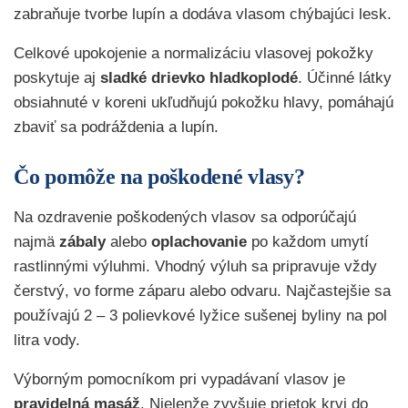
zabraňuje tvorbe lupín a dodáva vlasom chýbajúci lesk.
Celkové upokojenie a normalizáciu vlasovej pokožky
poskytuje aj
sladké drievko hladkoplodé
. Účinné látky
obsiahnuté v koreni ukľudňujú pokožku hlavy, pomáhajú
zbaviť sa podráždenia a lupín.
Čo pomôže na poškodené vlasy?
Na ozdravenie poškodených vlasov sa odporúčajú
najmä
zábaly
alebo
oplachovanie
po každom umytí
rastlinnými výluhmi. Vhodný výluh sa pripravuje vždy
čerstvý, vo forme záparu alebo odvaru. Najčastejšie sa
používajú 2 – 3 polievkové lyžice sušenej byliny na pol
litra vody.
Výborným pomocníkom pri vypadávaní vlasov je
pravidelná masáž
. Nielenže zvyšuje prietok krvi do