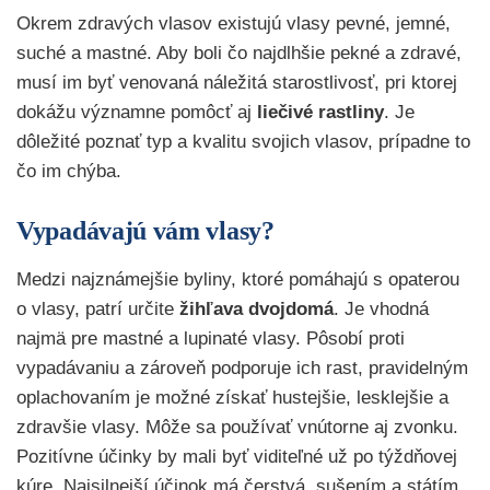
Okrem zdravých vlasov existujú vlasy pevné, jemné,
suché a mastné. Aby boli čo najdlhšie pekné a zdravé,
musí im byť venovaná náležitá starostlivosť, pri ktorej
dokážu významne pomôcť aj
liečivé rastliny
. Je
dôležité poznať typ a kvalitu svojich vlasov, prípadne to
čo im chýba.
Vypadávajú vám vlasy?
Medzi najznámejšie byliny, ktoré pomáhajú s opaterou
o vlasy, patrí určite
žihľava dvojdomá
. Je vhodná
najmä pre mastné a lupinaté vlasy. Pôsobí proti
vypadávaniu a zároveň podporuje ich rast, pravidelným
oplachovaním je možné získať hustejšie, lesklejšie a
zdravšie vlasy. Môže sa používať vnútorne aj zvonku.
Pozitívne účinky by mali byť viditeľné už po týždňovej
kúre. Najsilnejší účinok má čerstvá, sušením a státím