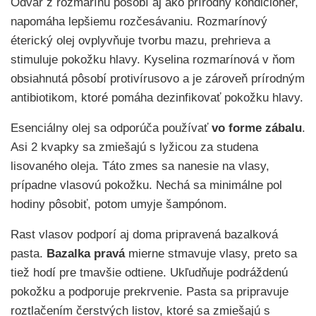
Odvar z rozmarínu pôsobí aj ako prírodný kondicionér,
napomáha lepšiemu rozčesávaniu. Rozmarínový
éterický olej ovplyvňuje tvorbu mazu, prehrieva a
stimuluje pokožku hlavy. Kyselina rozmarínová v ňom
obsiahnutá pôsobí protivírusovo a je zároveň prírodným
antibiotikom, ktoré pomáha dezinfikovať pokožku hlavy.
Esenciálny olej sa odporúča používať
vo forme zábalu
.
Asi 2 kvapky sa zmiešajú s lyžicou za studena
lisovaného oleja. Táto zmes sa nanesie na vlasy,
prípadne vlasovú pokožku. Nechá sa minimálne pol
hodiny pôsobiť, potom umyje šampónom.
Rast vlasov podporí aj doma pripravená bazalková
pasta.
Bazalka pravá
mierne stmavuje vlasy, preto sa
tiež hodí pre tmavšie odtiene. Ukľudňuje podráždenú
pokožku a podporuje prekrvenie. Pasta sa pripravuje
roztlačením čerstvých listov, ktoré sa zmiešajú s