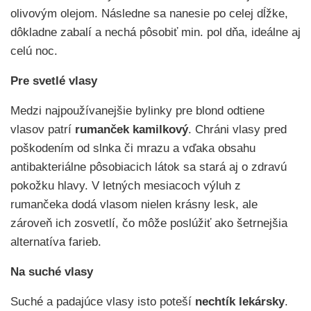
olivovým olejom. Následne sa nanesie po celej dĺžke,
dôkladne zabalí a nechá pôsobiť min. pol dňa, ideálne aj
celú noc.
Pre svetlé vlasy
Medzi najpoužívanejšie bylinky pre blond odtiene
vlasov patrí
rumanček kamilkový
. Chráni vlasy pred
poškodením od slnka či mrazu a vďaka obsahu
antibakteriálne pôsobiacich látok sa stará aj o zdravú
pokožku hlavy. V letných mesiacoch výluh z
rumančeka dodá vlasom nielen krásny lesk, ale
zároveň ich zosvetlí, čo môže poslúžiť ako šetrnejšia
alternatíva farieb.
Na suché vlasy
Suché a padajúce vlasy isto poteší
nechtík lekársky
.