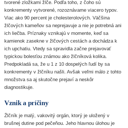
tvorené zložkami žlče. Podľa toho, z čoho sú
konkrementy vytvorené, rozoznávame viacero typov.
Viac ako 90 percent je cholesterolových. Väčšina
žlčových kameňov sa neprejavuje a nie je potrebná ani
ich liečba. Príznaky vznikajú v momente, keď sa
kamienok zasekne v žlčových cestách a dochádza k
ich upchatiu. Vtedy sa spravidla začne prejavovať
typickou bolesťou známou ako žlčníková kolika.
Predpokladá sa, že u 1 z 10 dospelých ľudí by sa
konkrementy v žlčníku našli. Avšak veľmi málo z tohto
množstva sa aj skutočne prejaví a neskôr
diagnostikuje.
Vznik a príčiny
Žlčník je malý, vakovitý orgán, ktorý je uložený v
brušnej dutine pod pečeňou. Jeho hlavnou úlohou je