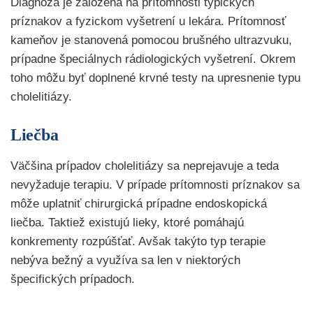
Diagnóza je založená na prítomnosti typických
príznakov a fyzickom vyšetrení u lekára. Prítomnosť
kameňov je stanovená pomocou brušného ultrazvuku,
prípadne špeciálnych rádiologických vyšetrení. Okrem
toho môžu byť doplnené krvné testy na upresnenie typu
cholelitiázy.
Liečba
Väčšina prípadov cholelitiázy sa neprejavuje a teda
nevyžaduje terapiu. V prípade prítomnosti príznakov sa
môže uplatniť chirurgická prípadne endoskopická
liečba. Taktiež existujú lieky, ktoré pomáhajú
konkrementy rozpúšťať. Avšak takýto typ terapie
nebýva bežný a využíva sa len v niektorých
špecifických prípadoch.