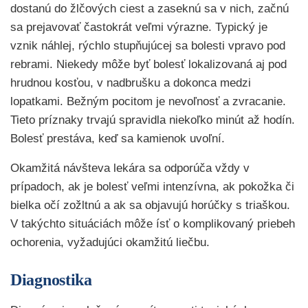
dostanú do žlčových ciest a zaseknú sa v nich, začnú
sa prejavovať častokrát veľmi výrazne. Typický je
vznik náhlej, rýchlo stupňujúcej sa bolesti vpravo pod
rebrami. Niekedy môže byť bolesť lokalizovaná aj pod
hrudnou kosťou, v nadbrušku a dokonca medzi
lopatkami. Bežným pocitom je nevoľnosť a zvracanie.
Tieto príznaky trvajú spravidla niekoľko minút až hodín.
Bolesť prestáva, keď sa kamienok uvoľní.
Okamžitá návšteva lekára sa odporúča vždy v
prípadoch, ak je bolesť veľmi intenzívna, ak pokožka či
bielka očí zožltnú a ak sa objavujú horúčky s triaškou.
V takýchto situáciách môže ísť o komplikovaný priebeh
ochorenia, vyžadujúci okamžitú liečbu.
Diagnostika