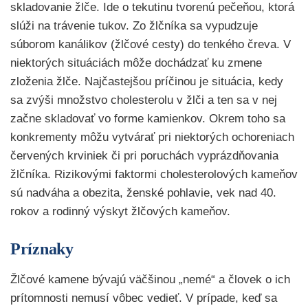
skladovanie žlče. Ide o tekutinu tvorenú pečeňou, ktorá
slúži na trávenie tukov. Zo žlčníka sa vypudzuje
súborom kanálikov (žlčové cesty) do tenkého čreva. V
niektorých situáciách môže dochádzať ku zmene
zloženia žlče. Najčastejšou príčinou je situácia, kedy
sa zvýši množstvo cholesterolu v žlči a ten sa v nej
začne skladovať vo forme kamienkov. Okrem toho sa
konkrementy môžu vytvárať pri niektorých ochoreniach
červených krviniek či pri poruchách vyprázdňovania
žlčníka. Rizikovými faktormi cholesterolových kameňov
sú nadváha a obezita, ženské pohlavie, vek nad 40.
rokov a rodinný výskyt žlčových kameňov.
Príznaky
Žlčové kamene bývajú väčšinou „nemé“ a človek o ich
prítomnosti nemusí vôbec vedieť. V prípade, keď sa