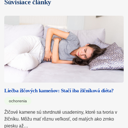
Súvisiace články
Liečba žlčových kameňov: Stačí iba žlčníková diéta?
ochorenia
Žlčové kamene sú stvrdnuté usadeniny, ktoré sa tvoria v
žlčníku. Môžu mať rôznu veľkosť, od malých ako zrnko
piesku až…