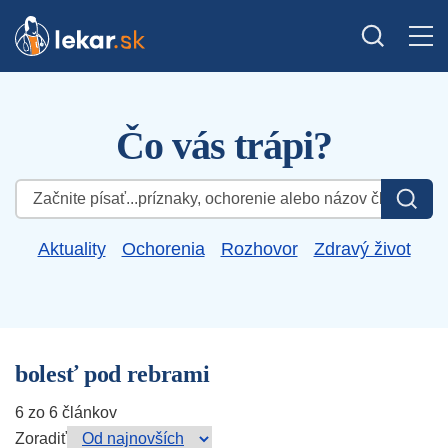
Čo vás trápi?
Hľadať:
Aktuality
Ochorenia
Rozhovor
Zdravý život
bolesť pod rebrami
6 zo 6 článkov
Zoradiť