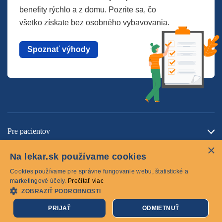
benefity rýchlo a z domu. Pozrite sa, čo
všetko získate bez osobného vybavovania.
Spoznať výhody
Pre pacientov
×
O spoločnosti
Na lekar.sk používame cookies
Kontaktujte nás
Cookies používame pre správne fungovanie webu, štatistické a
marketingové účely.
Prečítať viac
ZOBRAZIŤ PODROBNOSTI
Cookies
PRIJAŤ
ODMIETNUŤ
© 2026 lekar.sk Všetky práva vyhradené