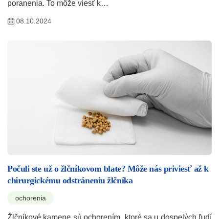
poranenia. To môže viesť k…
08.10.2024
Počuli ste už o žlčníkovom blate? Môže nás priviesť až k
chirurgickému odstráneniu žlčníka
ochorenia
Žlčníkové kamene sú ochorením, ktoré sa u dospelých ľudí