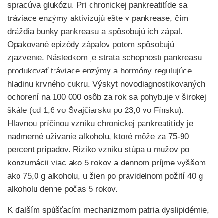
spracúva glukózu. Pri chronickej pankreatitíde sa
tráviace enzýmy aktivizujú ešte v pankrease, čím
dráždia bunky pankreasu a spôsobujú ich zápal.
Opakované epizódy zápalov potom spôsobujú
zjazvenie. Následkom je strata schopnosti pankreasu
produkovať tráviace enzýmy a hormóny regulujúce
hladinu krvného cukru. Výskyt novodiagnostikovaných
ochorení na 100 000 osôb za rok sa pohybuje v širokej
škále (od 1,6 vo Švajčiarsku po 23,0 vo Fínsku).
Hlavnou príčinou vzniku chronickej pankreatitídy je
nadmerné užívanie alkoholu, ktoré môže za 75-90
percent prípadov. Riziko vzniku stúpa u mužov po
konzumácii viac ako 5 rokov a dennom príjme vyššom
ako 75,0 g alkoholu, u žien po pravidelnom požití 40 g
alkoholu denne počas 5 rokov.
K ďalším spúšťacím mechanizmom patria dyslipidémie,