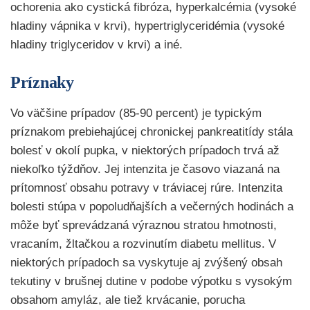
ochorenia ako cystická fibróza, hyperkalcémia (vysoké
hladiny vápnika v krvi), hypertriglyceridémia (vysoké
hladiny triglyceridov v krvi) a iné.
Príznaky
Vo väčšine prípadov (85-90 percent) je typickým
príznakom prebiehajúcej chronickej pankreatitídy stála
bolesť v okolí pupka, v niektorých prípadoch trvá až
niekoľko týždňov. Jej intenzita je časovo viazaná na
prítomnosť obsahu potravy v tráviacej rúre. Intenzita
bolesti stúpa v popoludňajších a večerných hodinách a
môže byť sprevádzaná výraznou stratou hmotnosti,
vracaním, žltačkou a rozvinutím diabetu mellitus. V
niektorých prípadoch sa vyskytuje aj zvýšený obsah
tekutiny v brušnej dutine v podobe výpotku s vysokým
obsahom amyláz, ale tiež krvácanie, porucha