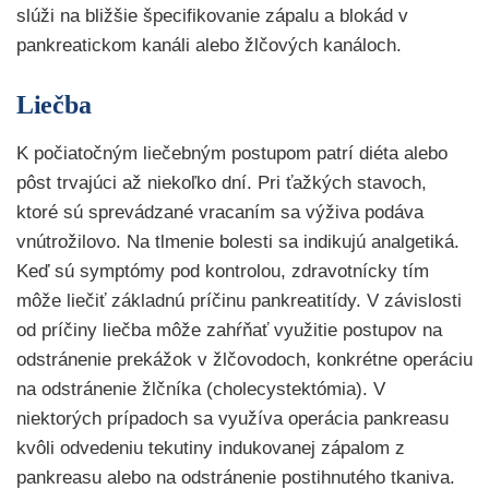
slúži na bližšie špecifikovanie zápalu a blokád v
pankreatickom kanáli alebo žlčových kanáloch.
Liečba
K počiatočným liečebným postupom patrí diéta alebo
pôst trvajúci až niekoľko dní. Pri ťažkých stavoch,
ktoré sú sprevádzané vracaním sa výživa podáva
vnútrožilovo. Na tlmenie bolesti sa indikujú analgetiká.
Keď sú symptómy pod kontrolou, zdravotnícky tím
môže liečiť základnú príčinu pankreatitídy. V závislosti
od príčiny liečba môže zahŕňať využitie postupov na
odstránenie prekážok v žlčovodoch, konkrétne operáciu
na odstránenie žlčníka (cholecystektómia). V
niektorých prípadoch sa využíva operácia pankreasu
kvôli odvedeniu tekutiny indukovanej zápalom z
pankreasu alebo na odstránenie postihnutého tkaniva.