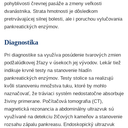
pohyblivosti črevnej pasáže a zmeny veľkosti
dvanástnika. Strata hmotnosti je dôsledkom
pretrvávajúcej silnej bolesti, ale i poruchou vylučovania
pankreatických enzýmov.
Diagnostika
Pri diagnostike sa využíva posúdenie tvarových zmien
podžalúdkovej žľazy v úsekoch jej vývodov. Lekár tiež
indikuje krvné testy na stanovenie hladín
pankreatických enzýmov. Testy stolice sa realizujú
kvôli stanoveniu množstva tuku, ktoré by mohlo
naznačovať, že tráviaci systém nedostatočne absorbuje
živiny primerane. Počítačová tomografia (CT),
magnetická rezonancia a abdominálny ultrazvuk sú
využívané na detekciu žlčových kameňov a stanovenie
rozsahu zápalu pankreasu. Endoskopický ultrazvuk