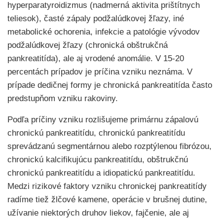
hyperparatyroidizmus (nadmerná aktivita prištítnych
teliesok), časté zápaly podžalúdkovej žľazy, iné
metabolické ochorenia, infekcie a patológie vývodov
podžalúdkovej žľazy (chronická obštrukčná
pankreatitída), ale aj vrodené anomálie. V 15-20
percentách prípadov je príčina vzniku neznáma. V
prípade dedičnej formy je chronická pankreatitída často
predstupňom vzniku rakoviny.
Podľa príčiny vzniku rozlišujeme primárnu zápalovú
chronickú pankreatitídu, chronickú pankreatitídu
sprevádzanú segmentárnou alebo rozptýlenou fibrózou,
chronickú kalcifikujúcu pankreatitídu, obštrukčnú
chronickú pankreatitídu a idiopatickú pankreatitídu.
Medzi rizikové faktory vzniku chronickej pankreatitídy
radíme tiež žlčové kamene, operácie v brušnej dutine,
užívanie niektorých druhov liekov, fajčenie, ale aj