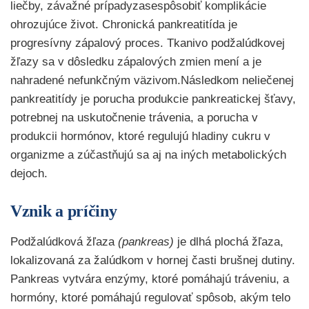
liečby, závažné prípadyzasespôsobiť komplikácie
ohrozujúce život. Chronická pankreatitída je
progresívny zápalový proces. Tkanivo podžalúdkovej
žľazy sa v dôsledku zápalových zmien mení a je
nahradené nefunkčným väzivom.Následkom neliečenej
pankreatitídy je porucha produkcie pankreatickej šťavy,
potrebnej na uskutočnenie trávenia, a porucha v
produkcii hormónov, ktoré regulujú hladiny cukru v
organizme a zúčastňujú sa aj na iných metabolických
dejoch.
Vznik a príčiny
Podžalúdková žľaza
(pankreas)
je dlhá plochá žľaza,
lokalizovaná za žalúdkom v hornej časti brušnej dutiny.
Pankreas vytvára enzýmy, ktoré pomáhajú tráveniu, a
hormóny, ktoré pomáhajú regulovať spôsob, akým telo