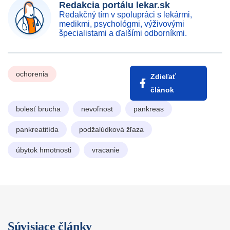
Redakcia portálu lekar.sk
Redakčný tím v spolupráci s lekármi,
medikmi, psychológmi, výživovými
špecialistami a ďalšími odborníkmi.
ochorenia
Zdieľať
článok
bolesť brucha
nevoľnost
pankreas
pankreatitída
podžalúdková žľaza
úbytok hmotnosti
vracanie
Súvisiace články