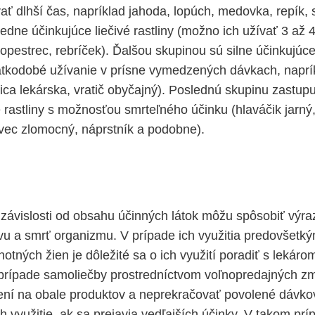
ať dlhší čas, napríklad jahoda, lopúch, medovka, repík, 
redne účinkujúce liečivé rastliny (možno ich užívať 3 až 4
pestrec, rebríček). Ďalšou skupinou sú silne účinkujúce l
átkodobé užívanie v prísne vymedzených dávkach, naprík
ca lekárska, vratič obyčajný). Poslednú skupinu zastupu
 rastliny s možnosťou smrteľného účinku (hlaváčik jarný,
kovec zlomocný, náprstník a podobne).
 v závislosti od obsahu účinných látok môžu spôsobiť výr
avu a smrť organizmu. V prípade ich využitia predovšetký
ehotných žien je dôležité sa o ich využití poradiť s lekáro
prípade samoliečby prostredníctvom voľnopredajných zm
ní na obale produktov a neprekračovať povolené dávko
h využitie, ak sa prejavia vedľajších účinky. V takom pr