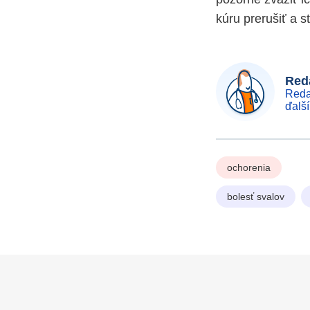
kúru prerušiť a s
Reda
Reda
ďalš
ochorenia
bolesť svalov