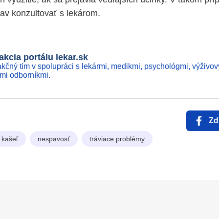
tav konzultovať s lekárom.
kcia portálu lekar.sk
kčný tím v spolupráci s lekármi, medikmi, psychológmi, výživov
ími odborníkmi.
Zd
kašeľ
nespavosť
tráviace problémy