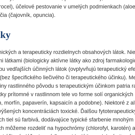
ocel), účelové pestovanie v umelých podmienkach (aloe 
ia (čajovník, opuncia).
tky
ických a terapeuticky rozdielnych obsahových látok. Nie
i látkami (biologicky aktívne látky ako zdroj farmakolog
u vedľajších účinných látok (ovplyvňujú terapeutický efe
 (bez špecifického liečivého či terapeutického účinku). M
ny rastlinného pôvodu s terapeutickým účinkom patria ras
tky prítomné v rastlinnom tele vo forme solí organických k
, morfín, papaverín, kapsaicín a podobne). Niektoré z al
ýšených koncentráciách toxické. Ďalšou fytoterapeutick
ch tiel sú farbivá, dodávajúce typické sfarbenie mnohým 
ich môžeme rozdeliť na hypochrómy (chlorofyl, karotén)