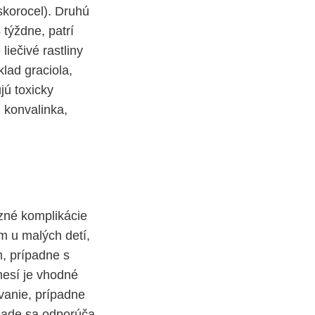
skorocel). Druhú
 týždne, patrí
iečivé rastliny
lad graciola,
jú toxicky
 konvalinka,
azné komplikácie
m u malých detí,
m, prípadne s
esí je vhodné
vanie, prípadne
ípade sa odporúča