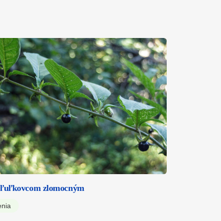
 ľuľkovcom zlomocným
enia