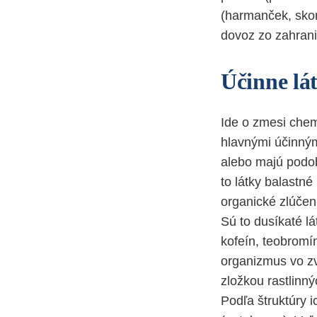
(harmanček, skor
dovoz zo zahranič
Účinne lá
Ide o zmesi chem
hlavnými účinným
alebo majú podob
to látky balastné
organické zlúčeni
Sú to dusíkaté lá
kofeín, teobromín
organizmus vo zv
zložkou rastlinný
Podľa štruktúry 