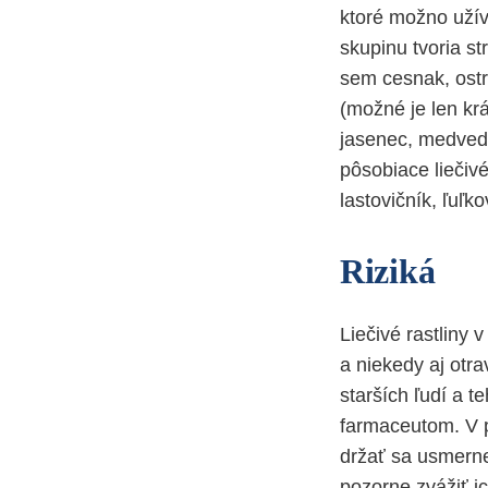
ktoré možno užív
skupinu tvoria st
sem cesnak, ostro
(možné je len kr
jasenec, medvedi
pôsobiace liečivé
lastovičník, ľuľ
Riziká
Liečivé rastliny
a niekedy aj otr
starších ľudí a t
farmaceutom. V 
držať sa usmerne
pozorne zvážiť ic