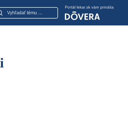
Portál lekar.sk vám prináša
i