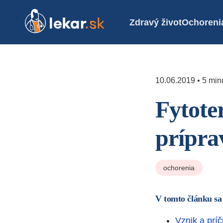
Zdravý život
Ochoreni
10.06.2019 • 5 minú
Fytote
prípr
ochorenia
V tomto článku sa
Vznik a príč