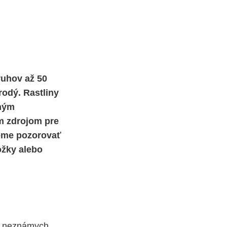
ruhov až 50
rodý. Rastliny
čným
m zdrojom pre
žeme pozorovať
ožky alebo
dy neznámych