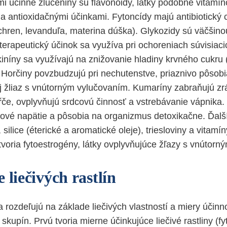
mi účinné zlúčeniny sú flavonoidy, látky podobné vitamín
 a antioxidačnými účinkami. Fytoncídy majú antibiotický 
 chren, levanduľa, materina dúška). Glykozidy sú väčšino
 terapeutický účinok sa využíva pri ochoreniach súvisiaci
níny sa využívajú na znižovanie hladiny krvného cukru (
. Horčiny povzbudzujú pri nechutenstve, priaznivo pôsobi
aj žliaz s vnútorným vylučovaním. Kumaríny zabraňujú zrá
ŕče, ovplyvňujú srdcovú činnosť a vstrebávanie vápnika
ové napätie a pôsobia na organizmus detoxikačne. Ďalš
, silice (éterické a aromatické oleje), triesloviny a vitamí
 tvoria fytoestrogény, látky ovplyvňujúce žľazy s vnútor
 liečivých rastlín
sa rozdeľujú na základe liečivých vlastností a miery účin
 skupín. Prvú tvoria mierne účinkujúce liečivé rastliny (fy