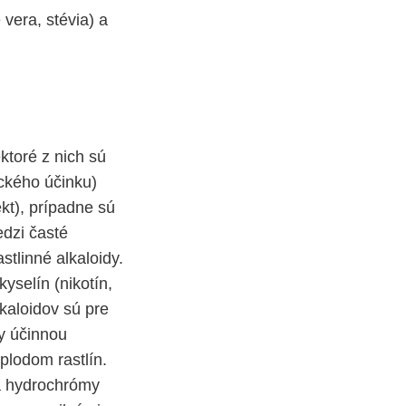
vera, stévia) a
ktoré z nich sú
ického účinku)
kt), prípadne sú
edzi časté
tlinné alkaloidy.
yselín (nikotín,
kaloidov sú pre
y účinnou
plodom rastlín.
 a hydrochrómy