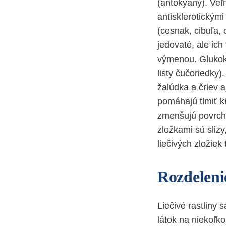
(antokyany). Veľ
antisklerotickými
(cesnak, cibuľa,
jedovaté, ale ich
výmenou. Glukoki
listy čučoriedky)
žalúdka a čriev 
pomáhajú tlmiť k
zmenšujú povrch
zložkami sú slizy
liečivých zložiek
Rozdelenie
Liečivé rastliny 
látok na niekoľko