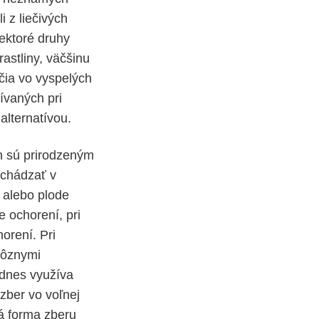
 z liečivých
iektoré druhy
rastliny, väčšinu
čia vo vyspelých
žívaných pri
alternatívou.
ín sú prirodzeným
achádzať v
 alebo plode
e ochorení, pri
orení. Pri
rôznymi
 dnes využíva
 zber vo voľnej
ná forma zberu