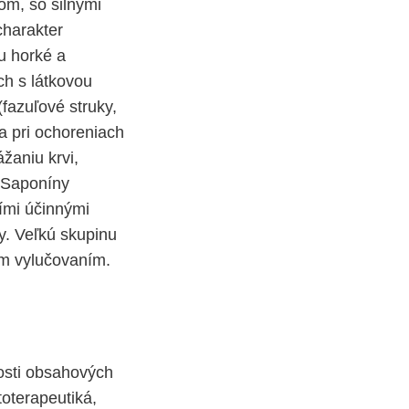
om, so silnými
charakter
u horké a
ch s látkovou
fazuľové struky,
a pri ochoreniach
žaniu krvi,
. Saponíny
ími účinnými
ny. Veľkú skupinu
ným vylučovaním.
nosti obsahových
toterapeutiká,