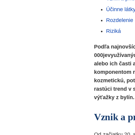
Účinne látk
Rozdelenie l
Riziká
Podľa najnovšíc
000jevyužívanýc
alebo ich časti
komponentom ni
kozmetickú, pot
rastúci trend v
výťažky z bylín.
Vznik a p
Od začiatku 20. 