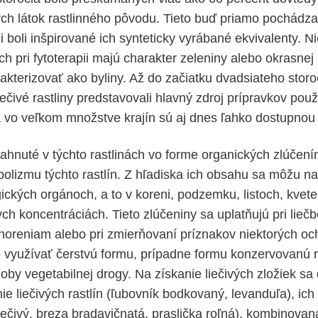
ch látok rastlinného pôvodu. Tieto buď priamo pochádzali
mi boli inšpirované ich synteticky vyrábané ekvivalenty. N
ch pri fytoterapii majú charakter zeleniny alebo okrasnej 
kterizovať ako byliny. Až do začiatku dvadsiateho storo
iečivé rastliny predstavovali hlavný zdroj prípravkov pou
a vo veľkom množstve krajín sú aj dnes ľahko dostupnou 
iahnuté v týchto rastlinách vo forme organických zlúčen
lizmu týchto rastlín. Z hľadiska ich obsahu sa môžu n
ických orgánoch, a to v koreni, podzemku, listoch, kvete
nych koncentráciách. Tieto zlúčeniny sa uplatňujú pri liečb
oreniam alebo pri zmierňovaní príznakov niektorých och
o využívať čerstvú formu, prípadne formu konzervovanú 
by vegetabilnej drogy. Na získanie liečivých zložiek sa
e liečivých rastlín (ľubovník bodkovaný, levanduľa), ich
liečivý, breza bradavičnatá, praslička roľná), kombinova