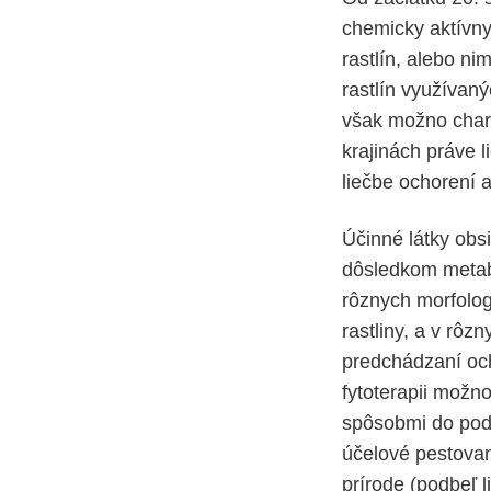
chemicky aktívny
rastlín, alebo ni
rastlín využívaný
však možno chara
krajinách práve l
liečbe ochorení 
Účinné látky obs
dôsledkom metabo
rôznych morfolog
rastliny, a v rôz
predchádzaní och
fytoterapii možn
spôsobmi do podo
účelové pestovani
prírode (podbeľ 