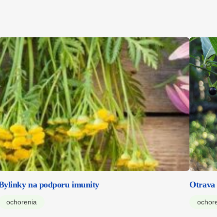
Bylinky na podporu imunity
Otrava
ochorenia
ochor