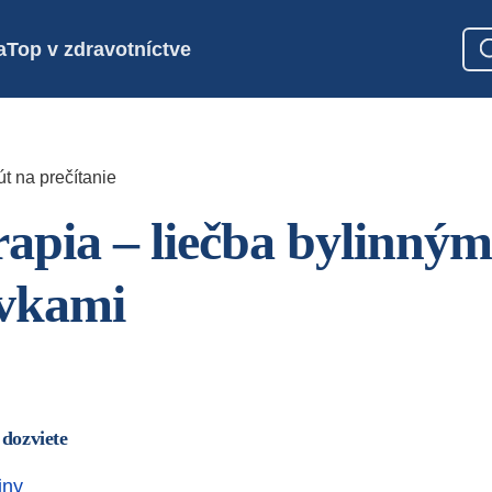
a
Top v zdravotníctve
t na prečítanie
rapia – liečba bylinným
avkami
 dozviete
iny