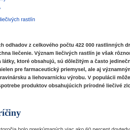
y
iečivých rastlín
h odhadov z celkového počtu 422 000 rastlinných d
hna liečenie. Význam liečivých rastlín je však rôzno
 a látky, ktoré obsahujú, sú dôležitým a často jedine
elen pre farmaceutický priemysel, ale aj významný
ravinársku a liehovarnícku výrobu. V populácii mô
 spotrebe produktov obsahujúcich prírodné liečivé zl
ríčiny
storočia bolo preskúmaných viac ako 60 percent dovte