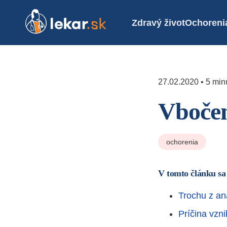
Zdravý život
Ochoreni
27.02.2020 • 5 minú
Vbočen
ochorenia
V tomto článku sa
Trochu z an
Príčina vzn