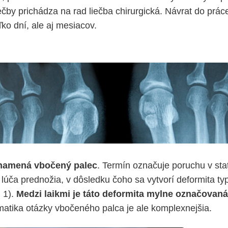
ečby prichádza na rad liečba chirurgická. Návrat do prác
ko dní, ale aj mesiacov.
namená vbočený palec
. Termín označuje poruchu v st
 lúča prednožia, v dôsledku čoho sa vytvorí deformita t
 1).
Medzi laikmi je táto deformita mylne označovaná
matika otázky vbočeného palca je ale komplexnejšia.