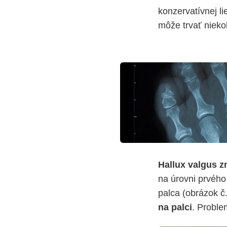
konzervatívnej li
môže trvať niekoľ
Hallux
valgus
z
na úrovni prvého
palca (obrázok č.
na palci
. Proble