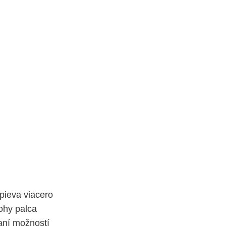
pieva viacero
ohy palca
aní možností