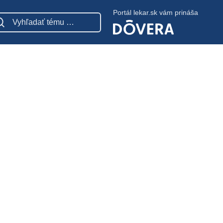
Portál lekar.sk vám prináša