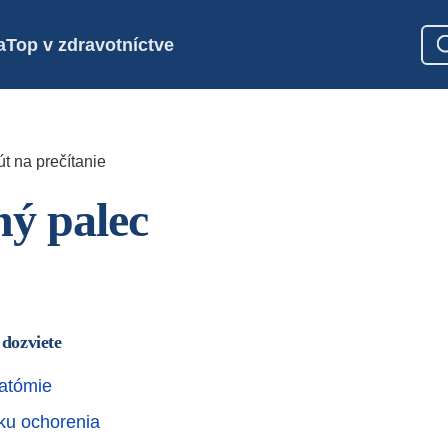
a
Top v zdravotníctve
t na prečítanie
ý palec
 dozviete
atómie
iku ochorenia