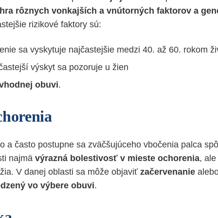
hra rôznych vonkajších a vnútorných faktorov
a gen
stejšie rizikové faktory sú:
nie sa vyskytuje najčastejšie medzi 40. až 60. rokom ži
častejší výskyt sa pozoruje u žien
vhodnej obuvi
.
chorenia
ho a často postupne sa zväčšujúceho vbočenia palca sp
sti najmä
výrazná bolestivosť v mieste ochorenia
, ale
žia. V danej oblasti sa môže objaviť
začervenanie
aleb
edzený vo výbere obuvi
.
ka