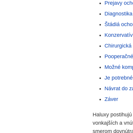
Prejavy och
Diagnostika
Štádiá ocho
Konzervatív
Chirurgická 
Pooperačné
Možné komp
Je potrebné
Návrat do z
Záver
Haluxy postihujú
vonkajších a vn
smerom dovnútra,