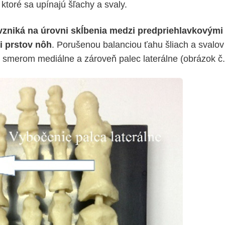
 ktoré sa upínajú šľachy a svaly.
vzniká na úrovni skĺbenia medzi predpriehlavkovými
i prstov nôh
. Porušenou balanciou ťahu šliach a svalov
smerom mediálne a zároveň palec laterálne (obrázok č.