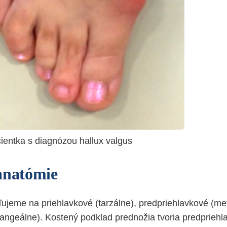
ientka s diagnózou hallux valgus
anatómie
ľujeme na priehlavkové (tarzálne), predpriehlavkové (me
alangeálne). Kostený podklad prednožia tvoria predpriehl