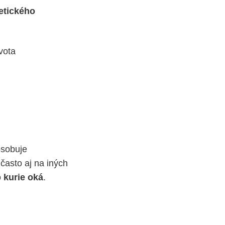
etického
vota
ôsobuje
 často aj na iných
o
kurie
oká
.