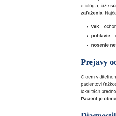
etiológia, čiže
sú
zaťaženia
. Najča
vek
– ochore
pohlavie –
nosenie ne
Prejavy o
Okrem viditeľné
pacientovi ťažko
lokalitách predno
Pacient je obm
Diagnosti