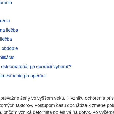
orenia
renia
na liečba
liečba
 obdobie
likácie
 osteomateriál po operácii vyberať?
amestnania po operácii
 prevažne ženy vo vyššom veku. K vzniku ochorenia pris
útorných faktorov. Postupom času dochádza k zmene pol
 pričom vzniká deformita bolestivá na dotyk. Po vyčerp