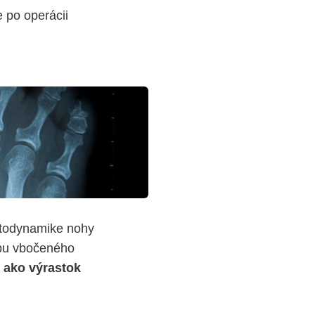
e po operácii
atodynamike nohy
ypu vbočeného
 ako výrastok