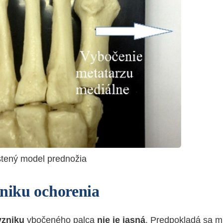
stený model prednožia
zniku ochorenia
vzniku
vbočeného palca
nie je jasná
. Predpokladá sa mu