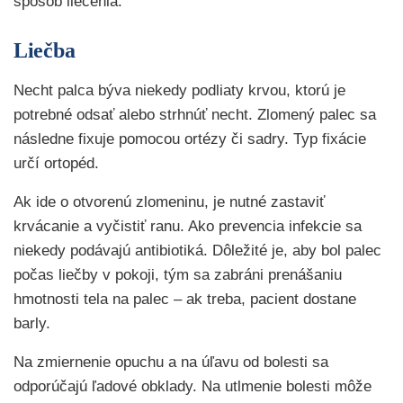
spôsob liečenia.
Liečba
Necht palca býva niekedy podliaty krvou, ktorú je
potrebné odsať alebo strhnúť necht. Zlomený palec sa
následne fixuje pomocou ortézy či sadry. Typ fixácie
určí ortopéd.
Ak ide o otvorenú zlomeninu, je nutné zastaviť
krvácanie a vyčistiť ranu. Ako prevencia infekcie sa
niekedy podávajú antibiotiká. Dôležité je, aby bol palec
počas liečby v pokoji, tým sa zabráni prenášaniu
hmotnosti tela na palec – ak treba, pacient dostane
barly.
Na zmiernenie opuchu a na úľavu od bolesti sa
odporúčajú ľadové obklady. Na utlmenie bolesti môže