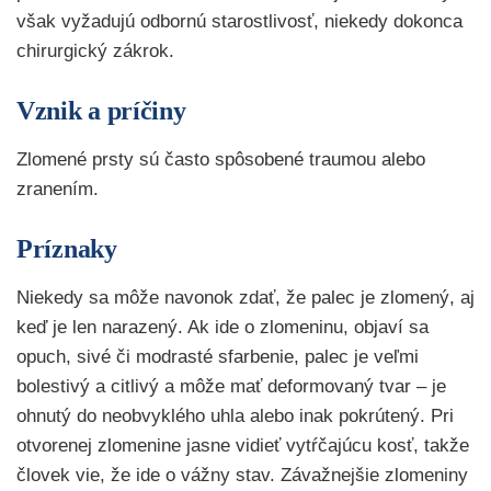
však vyžadujú odbornú starostlivosť, niekedy dokonca
chirurgický zákrok.
Vznik a príčiny
Zlomené prsty sú často spôsobené traumou alebo
zranením.
Príznaky
Niekedy sa môže navonok zdať, že palec je zlomený, aj
keď je len narazený. Ak ide o zlomeninu, objaví sa
opuch, sivé či modrasté sfarbenie, palec je veľmi
bolestivý a citlivý a môže mať deformovaný tvar – je
ohnutý do neobvyklého uhla alebo inak pokrútený. Pri
otvorenej zlomenine jasne vidieť vytŕčajúcu kosť, takže
človek vie, že ide o vážny stav. Závažnejšie zlomeniny