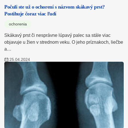
Počuli ste už o ochorení s názvom skákavý prst?
Postihuje čoraz viac ľudí
ochorenia
Skákavý prst či nesprávne lúpavý palec sa stále viac
objavuje u žien v strednom veku. O jeho príznakoch, liečbe
a…
25.04.2024