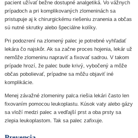
pacient užívať bežne dostupné analgetiká. Vo vážnych
prípadoch a pri komplikovaných zlomeninách sa
pristupuje aj k chirurgickému riešeniu zranenia a občas
sú nutné skrutky alebo špeciálne kolíky.
Pri podozrení na zlomený palec je potrebné vyhľadať
lekára čo najskôr. Ak sa začne proces hojenia, lekár už
nemôže zlomeninu napraviť a fixovať sadrou. V takom
prípade hrozí, že palec bude krivý, vybočený a môže
občas pobolievať, prípadne sa môžu objaviť iné
komplikácie.
Menej závažné zlomeniny palca riešia lekári často len
fixovaním pomocou leukoplastu. Kúsok vaty alebo gázy
sa vloží medzi palec a vedľajší prst a oba prsty sa
zlepia leukoplastom. Tak sa palec zafixuje.
Prevencia