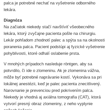
palca je potrebné nechať na vyšetrenie odborného
lekára.
Diagnóza
Na začiatok niekedy stačí navštíviť všeobecného
lekára, ktorý zvyčajne pacienta pošle na chirurgiu.
Lekár pohľadom zhodnotí palec a spýta sa na okolnosti
poranenia palca. Pacient podstúpi aj fyzické vyšetrenie
pohyblivosti, ktoré odhalí oslabenie prsta.
V mnohých prípadoch nasleduje röntgen, aby sa
potvrdilo, či ide o zlomeninu. Ak je zlomenina vážna,
môže byť potrebné naprávanie kostí. Vykonáva sa pri
lokálnej anestézii, keď je palec pacienta znecitlivený.
Narovnanie je prevenciou pred pokrivením palca.
Niekedy je vhodná aj axiálna tomografia (CAT), ktorá
vytvorí presný obraz zlomeniny, z neho vyplynie