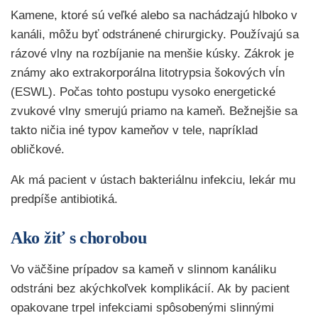
Kamene, ktoré sú veľké alebo sa nachádzajú hlboko v
kanáli, môžu byť odstránené chirurgicky. Používajú sa
rázové vlny na rozbíjanie na menšie kúsky. Zákrok je
známy ako extrakorporálna litotrypsia šokových vĺn
(ESWL). Počas tohto postupu vysoko energetické
zvukové vlny smerujú priamo na kameň. Bežnejšie sa
takto ničia iné typov kameňov v tele, napríklad
obličkové.
Ak má pacient v ústach bakteriálnu infekciu, lekár mu
predpíše antibiotiká.
Ako žiť s chorobou
Vo väčšine prípadov sa kameň v slinnom kanáliku
odstráni bez akýchkoľvek komplikácií. Ak by pacient
opakovane trpel infekciami spôsobenými slinnými