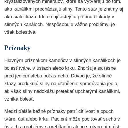
kryštalizovaných minerálov, ktoré sa vytvárajú po tom,
ako kanálikmi prechádzajú sliny. Tento stav je známy aj
ako sialolitiáza. Ide o najčastejšiu príčinu blokády v
slinných kanáloch. Nespôsobuje vážne problémy, je
však bolestivá.
Príznaky
Hlavným príznakom kameňov v slinných kanálikoch je
bolesť tváre, v ústach alebo krku. Zhoršuje sa tesne
pred jedlom alebo počas neho. Dôvod je, že slinné
žľazy produkujú sliny na uľahčenie spracúvania jedla,
ak však sliny nedokážu pretekať upchatými kanálikmi,
vzniká bolesť.
Medzi ďalšie bežné príznaky patrí citlivosť a opuch
tváre, úst alebo krku. Pacient môže pociťovať sucho v
ústach a problémy s prehĺtaním alebo s otvorením úst.