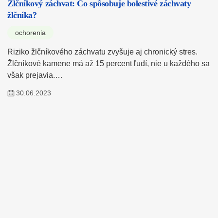
Žlčníkový záchvat: Čo spôsobuje bolestivé záchvaty
žlčníka?
ochorenia
Riziko žlčníkového záchvatu zvyšuje aj chronický stres.
Žlčníkové kamene má až 15 percent ľudí, nie u každého sa
však prejavia.…
30.06.2023