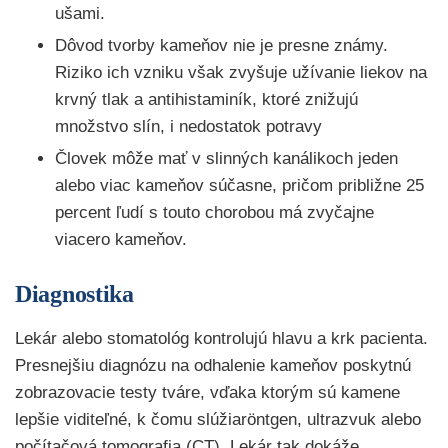
ušami.
Dôvod tvorby kameňov nie je presne známy.
Riziko ich vzniku však zvyšuje užívanie liekov na
krvný tlak a antihistaminík, ktoré znižujú
množstvo slín, i nedostatok potravy
Človek môže mať v slinných kanálikoch jeden
alebo viac kameňov súčasne, pričom približne 25
percent ľudí s touto chorobou má zvyčajne
viacero kameňov.
Diagnostika
Lekár alebo stomatológ kontrolujú hlavu a krk pacienta.
Presnejšiu diagnózu na odhalenie kameňov poskytnú
zobrazovacie testy tváre, vďaka ktorým sú kamene
lepšie viditeľné, k čomu slúžiaröntgen, ultrazvuk alebo
počítačová tomografia (CT). Lekár tak dokáže