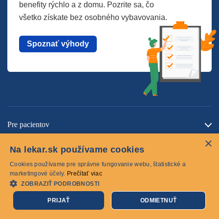
benefity rýchlo a z domu. Pozrite sa, čo
všetko získate bez osobného vybavovania.
Spoznať výhody
Pre pacientov
×
O spoločnosti
Na lekar.sk používame cookies
Kontaktujte nás
Cookies používame pre správne fungovanie webu, štatistické a
marketingové účely.
Prečítať viac
ZOBRAZIŤ PODROBNOSTI
Cookies
PRIJAŤ
ODMIETNUŤ
© 2026 lekar.sk Všetky práva vyhradené