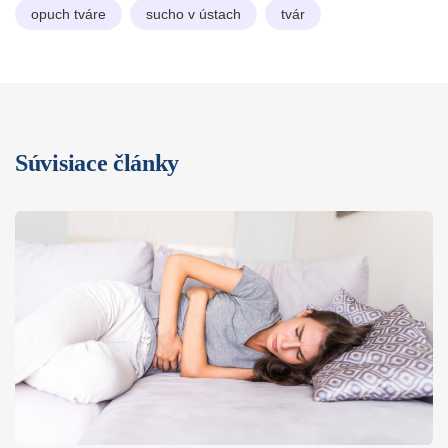
opuch tváre
sucho v ústach
tvár
Súvisiace články