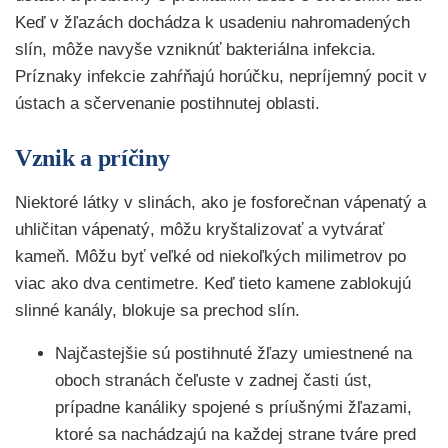
Keď v žľazách dochádza k usadeniu nahromadených
slín, môže navyše vzniknúť bakteriálna infekcia.
Príznaky infekcie zahŕňajú horúčku, nepríjemný pocit v
ústach a sčervenanie postihnutej oblasti.
Vznik a príčiny
Niektoré látky v slinách, ako je fosforečnan vápenatý a
uhličitan vápenatý, môžu kryštalizovať a vytvárať
kameň. Môžu byť veľké od niekoľkých milimetrov po
viac ako dva centimetre. Keď tieto kamene zablokujú
slinné kanály, blokuje sa prechod slín.
Najčastejšie sú postihnuté žľazy umiestnené na
oboch stranách čeľuste v zadnej časti úst,
prípadne kanáliky spojené s príušnými žľazami,
ktoré sa nachádzajú na každej strane tváre pred