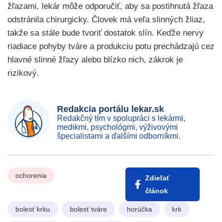
žľazami, lekár môže odporučiť, aby sa postihnutá žľaza
odstránila chirurgicky. Človek má veľa slinných žliaz,
takže sa stále bude tvoriť dostatok slín. Keďže nervy
riadiace pohyby tváre a produkciu potu prechádzajú cez
hlavné slinné žľazy alebo blízko nich, zákrok je
rizikový.
Redakcia portálu lekar.sk
Redakčný tím v spolupráci s lekármi,
medikmi, psychológmi, výživovými
špecialistami a ďalšími odborníkmi.
ochorenia
Zdieľať
článok
bolesť krku
bolesť tváre
horúčka
krk