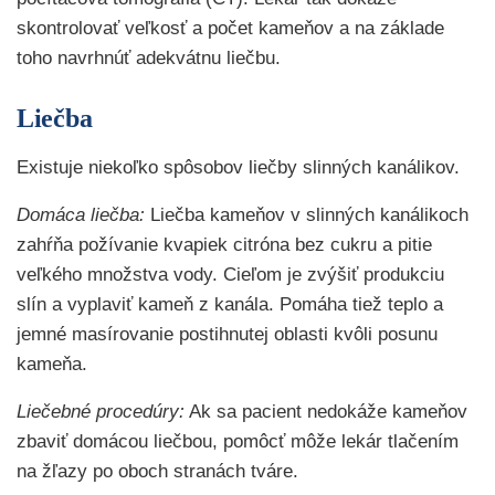
skontrolovať veľkosť a počet kameňov a na základe
toho navrhnúť adekvátnu liečbu.
Liečba
Existuje niekoľko spôsobov liečby slinných kanálikov.
Domáca liečba:
Liečba kameňov v slinných kanálikoch
zahŕňa požívanie kvapiek citróna bez cukru a pitie
veľkého množstva vody. Cieľom je zvýšiť produkciu
slín a vyplaviť kameň z kanála. Pomáha tiež teplo a
jemné masírovanie postihnutej oblasti kvôli posunu
kameňa.
Liečebné procedúry:
Ak sa pacient nedokáže kameňov
zbaviť domácou liečbou, pomôcť môže lekár tlačením
na žľazy po oboch stranách tváre.