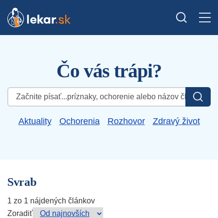
Čo vás trápi?
Hľadať:
Aktuality
Ochorenia
Rozhovor
Zdravý život
Svrab
1 zo 1 nájdených článkov
Zoradiť