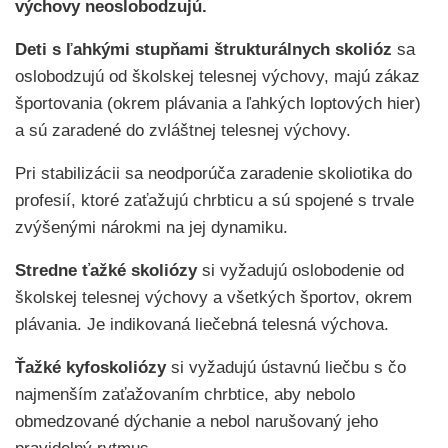
výchovy neoslobodzujú.
Deti s ľahkými stupňami štrukturálnych skolióz
sa
oslobodzujú od školskej telesnej výchovy, majú zákaz
športovania (okrem plávania a ľahkých loptových hier)
a sú zaradené do zvláštnej telesnej výchovy.
Pri stabilizácii sa neodporúča zaradenie skoliotika do
profesií, ktoré zaťažujú chrbticu a sú spojené s trvale
zvýšenými nárokmi na jej dynamiku.
Stredne ťažké skoliózy
si vyžadujú oslobodenie od
školskej telesnej výchovy a všetkých športov, okrem
plávania. Je indikovaná liečebná telesná výchova.
Ťažké kyfoskoliózy
si vyžadujú ústavnú liečbu s čo
najmenším zaťažovaním chrbtice, aby nebolo
obmedzované dýchanie a nebol narušovaný jeho