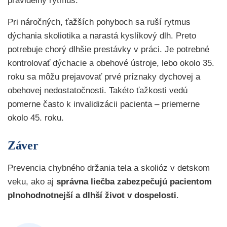
pravidelný rytmus.
Pri náročných, ťažších pohyboch sa ruší rytmus
dýchania skoliotika a narastá kyslíkový dlh. Preto
potrebuje chorý dlhšie prestávky v práci. Je potrebné
kontrolovať dýchacie a obehové ústroje, lebo okolo 35.
roku sa môžu prejavovať prvé príznaky dychovej a
obehovej nedostatočnosti. Takéto ťažkosti vedú
pomerne často k invalidizácii pacienta – priemerne
okolo 45. roku.
Záver
Prevencia chybného držania tela a skolióz v detskom
veku, ako aj
správna liečba zabezpečujú pacientom
plnohodnotnejší a dlhší život v dospelosti
.