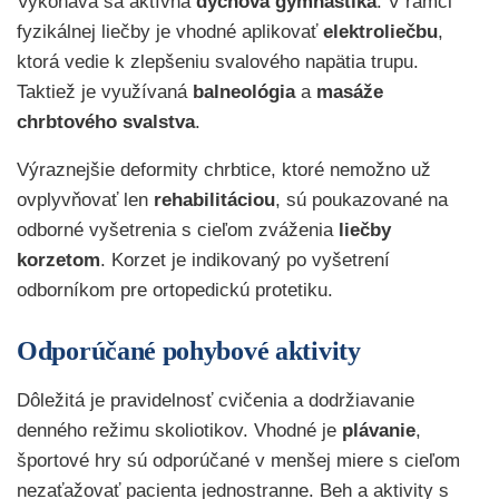
Vykonáva sa aktívna
dychová
gymnastika
. V rámci
fyzikálnej liečby je vhodné aplikovať
elektroliečbu
,
ktorá vedie k zlepšeniu svalového napätia trupu.
Taktiež je využívaná
balneológia
a
masáže
chrbtového svalstva
.
Výraznejšie deformity chrbtice, ktoré nemožno už
ovplyvňovať len
rehabilitáciou
, sú poukazované na
odborné vyšetrenia s cieľom zváženia
liečby
korzetom
. Korzet je indikovaný po vyšetrení
odborníkom pre ortopedickú protetiku.
Odporúčané pohybové aktivity
Dôležitá je pravidelnosť cvičenia a dodržiavanie
denného režimu skoliotikov. Vhodné je
plávanie
,
športové hry sú odporúčané v menšej miere s cieľom
nezaťažovať pacienta jednostranne. Beh a aktivity s