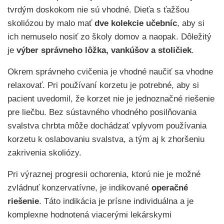
tvrdým doskokom nie sú vhodné. Dieťa s ťažšou
skoliózou by malo mať
dve kolekcie učebníc
, aby si
ich nemuselo nosiť zo školy domov a naopak. Dôležitý
je
výber správneho lôžka, vankúšov a stoličiek
.
Okrem správneho cvičenia je vhodné naučiť sa vhodne
relaxovať. Pri používaní korzetu je potrebné, aby si
pacient uvedomil, že korzet nie je jednoznačné riešenie
pre liečbu. Bez sústavného vhodného posilňovania
svalstva chrbta môže dochádzať vplyvom používania
korzetu k oslabovaniu svalstva, a tým aj k zhoršeniu
zakrivenia skoliózy.
Pri výraznej progresii ochorenia, ktorú nie je možné
zvládnuť konzervatívne, je indikované
operačné
riešenie
. Táto indikácia je prísne individuálna a je
komplexne hodnotená viacerými lekárskymi