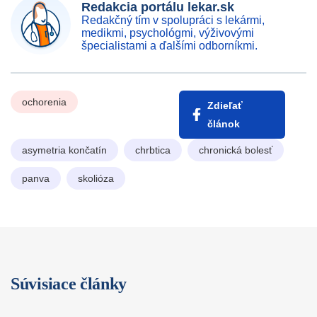
Redakcia portálu lekar.sk
Redakčný tím v spolupráci s lekármi,
medikmi, psychológmi, výživovými
špecialistami a ďalšími odborníkmi.
ochorenia
Zdieľať
článok
asymetria končatín
chrbtica
chronická bolesť
panva
skolióza
Súvisiace články