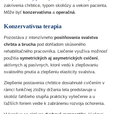
zakrivenia chrbtice, typom skoliózy a vekom pacienta.
Môže byť
konzervatívna
a
operačná
.
Konzervatívna terapia
Pozostáva z intenzívneho
posilňovania svalstva
chrbta a brucha
pod dohľadom skúseného
rehabilitačného pracovníka. Liečenie využíva možnosť
použitia
symetrických aj asymetrických cvičení
,
aktívnych aj pasívnych, ktoré vedú k zlepšovaniu
svalového pnutia a zlepšeniu elasticity svalstva.
Zlepšenie postavenia chrbtice dosiahnuté cvičením v
rámci funkčnej zložky držania tela predstavuje u
skolióz ľahšieho stupňa prakticky vyliečenie a u
ťažších foriem vedie k zabráneniu rozvoja ochorenia.