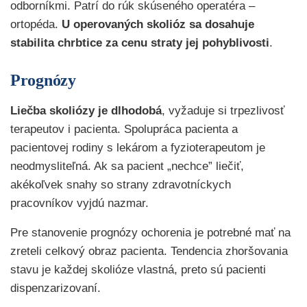
odborníkmi. Patrí do rúk skúseného operatéra –
ortopéda.
U operovaných skolióz sa dosahuje
stabilita chrbtice za cenu straty jej pohyblivosti
.
Prognózy
Liečba skoliózy je dlhodobá
, vyžaduje si trpezlivosť
terapeutov i pacienta. Spolupráca pacienta a
pacientovej rodiny s lekárom a fyzioterapeutom je
neodmysliteľná. Ak sa pacient „nechce” liečiť,
akékoľvek snahy so strany zdravotníckych
pracovníkov vyjdú nazmar.
Pre stanovenie prognózy ochorenia je potrebné mať na
zreteli celkový obraz pacienta. Tendencia zhoršovania
stavu je každej skolióze vlastná, preto sú pacienti
dispenzarizovaní.