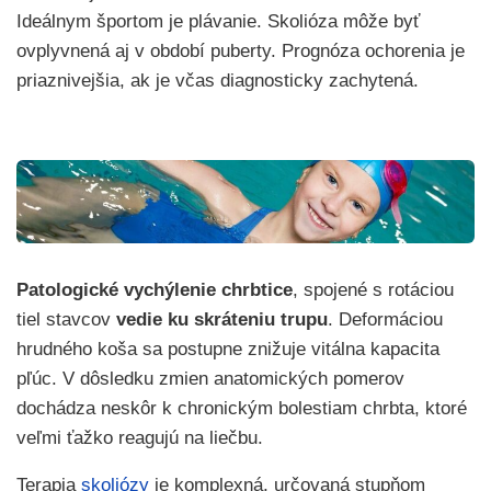
Ideálnym športom je plávanie. Skolióza môže byť
ovplyvnená aj v období puberty. Prognóza ochorenia je
priaznivejšia, ak je včas diagnosticky zachytená.
Patologické vychýlenie chrbtice
, spojené s rotáciou
tiel stavcov
vedie ku skráteniu trupu
. Deformáciou
hrudného koša sa postupne znižuje vitálna kapacita
pľúc. V dôsledku zmien anatomických pomerov
dochádza neskôr k chronickým bolestiam chrbta, ktoré
veľmi ťažko reagujú na liečbu.
Terapia
skoliózy
je komplexná, určovaná stupňom