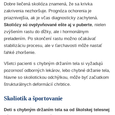
Dobre liečená skolióza znamená, že sa krivka
zakrivenia nezhoršuje. Prognóza ochorenia je
priaznivejšia, ak je včas diagnosticky zachytená.
Skoliózy sú ovplyvňované ešte aj v puberte
, nielen
zvýšením rastu do dĺžky, ale i hormonálnym
preladením. Po skončení rastu možno očakávať
stabilizáciu procesu, ale v ťarchavosti môže nastať
ľahké zhoršenie.
Všetci pacienti s chybným držaním tela si vyžadujú
pozornosť odborných lekárov, lebo chybné držanie tela,
hlavne so skoliotickou odchýlkou, môže byť začiatkom
štrukturálnych deformácií chrbtice.
Skoliotik a športovanie
Deti s chybným držaním tela sa od školskej telesnej