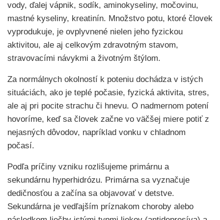
vody, ďalej vápnik, sodík, aminokyseliny, močovinu,
mastné kyseliny, kreatinín. Množstvo potu, ktoré človek
vyprodukuje, je ovplyvnené nielen jeho fyzickou
aktivitou, ale aj celkovým zdravotným stavom,
stravovacími návykmi a životným štýlom.
Za normálnych okolností k poteniu dochádza v istých
situáciách, ako je teplé počasie, fyzická aktivita, stres,
ale aj pri pocite strachu či hnevu. O nadmernom potení
hovoríme, keď sa človek začne vo väčšej miere potiť z
nejasných dôvodov, napríklad vonku v chladnom
počasí.
Podľa príčiny vzniku rozlišujeme primárnu a
sekundárnu hyperhidrózu. Primárna sa vyznačuje
dedičnosťou a začína sa objavovať v detstve.
Sekundárna je vedľajším príznakom choroby alebo
následkom liečby istými typmi liekov (antidepresíva) a