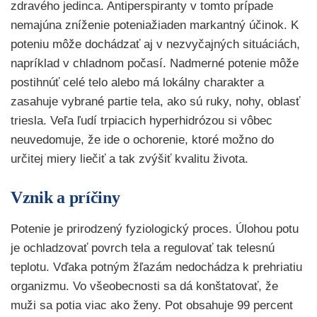
zdravého jedinca. Antiperspiranty v tomto prípade
nemajúna zníženie poteniažiaden markantný účinok. K
poteniu môže dochádzať aj v nezvyčajných situáciách,
napríklad v chladnom počasí. Nadmerné potenie môže
postihnúť celé telo alebo má lokálny charakter a
zasahuje vybrané partie tela, ako sú ruky, nohy, oblasť
triesla. Veľa ľudí trpiacich hyperhidrózou si vôbec
neuvedomuje, že ide o ochorenie, ktoré možno do
určitej miery liečiť a tak zvýšiť kvalitu života.
Vznik a príčiny
Potenie je prirodzený fyziologický proces. Úlohou potu
je ochladzovať povrch tela a regulovať tak telesnú
teplotu. Vďaka potným žľazám nedochádza k prehriatiu
organizmu. Vo všeobecnosti sa dá konštatovať, že
muži sa potia viac ako ženy. Pot obsahuje 99 percent