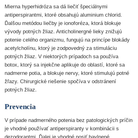
Mierna hyperhidróza sa dá liečiť špeciálnymi
antiperspirantmi, ktoré obsahujú aluminium chlorid.
Ďalšou metódou liečby je ionoforéza, ktorá blokuje
vývody potných žliaz. Anticholinergné lieky znižujú
potenie celého organizmu, fungujú na princípe blokády
acetylcholínu, ktorý je zodpovedný za stimuláciu
potných žliaz. V niektorých prípadoch sa používa
botox, ktorý sa injekčne aplikuje do oblastí, ktoré sa
nadmerne potia, a blokuje nervy, ktoré stimulujú potné
žľazy. Chirurgické riešenie spočíva v odstránení
potných žliaz.
Prevencia
V prípade nadmerného potenia bez patologických príčin
je vhodné používať antiperspiranty v kombinácii s
dezodorantmi. Ďalej je vhodné nosiť bavlnené