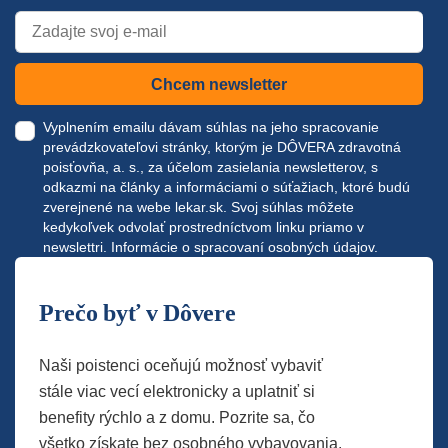
Chcem newsletter
Vyplnením emailu dávam súhlas na jeho spracovanie
prevádzkovateľovi stránky, ktorým je DÔVERA zdravotná
poisťovňa, a. s., za účelom zasielania newsletterov, s
odkazmi na články a informáciami o súťažiach, ktoré budú
zverejnené na webe
lekar.sk
. Svoj súhlas môžete
kedykoľvek odvolať prostredníctvom linku priamo v
newslettri.
Informácie o spracovaní osobných údajov.
Prečo byť v Dôvere
Naši poistenci oceňujú možnosť vybaviť
stále viac vecí elektronicky a uplatniť si
benefity rýchlo a z domu. Pozrite sa, čo
všetko získate bez osobného vybavovania.