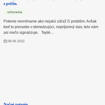
z príčin.
ochorenia
Potenie nevnímame ako nejakú záťaž či problém. Avšak
keď to prerastie v obmedzujúci, nepríjemný stav, telo nám
asi niečo signalizuje. Teplé…
08.06.2022
Nočné potenie